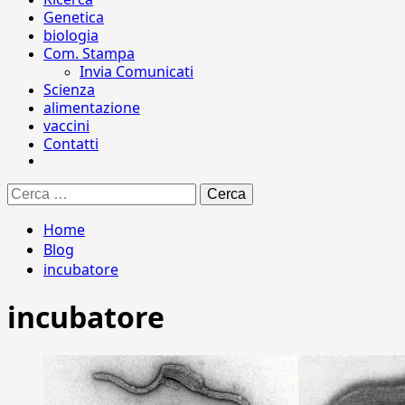
Genetica
biologia
Com. Stampa
Invia Comunicati
Scienza
alimentazione
vaccini
Contatti
Ricerca
per:
Home
Blog
incubatore
incubatore