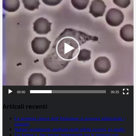
Video
Player
00:00
00:25
Articoli recenti
La proteina chiave dell’Alzheimer si propaga utilizzando i
neuroni
Statine: inutilmente attribuiti molti effetti avversi, lo studio
Un farmaco, due nuove opportunità per le pazienti con