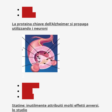
News
Ricerca
La proteina chiave dell’Alzheimer si propaga
utilizzando i neuroni
2
Medicina
News
Salute
Statine: inutilmente attribuiti molti effetti avversi,
lo studio