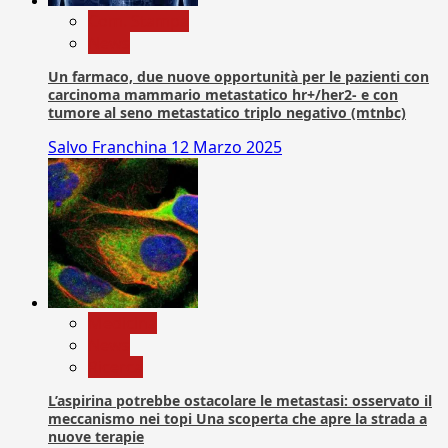
Com. Stampa
News
Un farmaco, due nuove opportunità per le pazienti con
carcinoma mammario metastatico hr+/her2- e con
tumore al seno metastatico triplo negativo (mtnbc)
Salvo Franchina
12 Marzo 2025
Medicina
News
Ricerca
L’aspirina potrebbe ostacolare le metastasi: osservato il
meccanismo nei topi Una scoperta che apre la strada a
nuove terapie