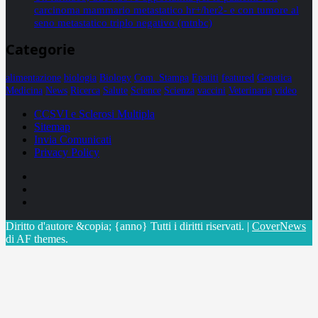
carcinoma mammario metastatico hr+/her2- e con tumore al
seno metastatico triplo negativo (mtnbc)
Categorie
alimentazione
biologia
Biology
Com. Stampa
Epatiti
featured
Genetica
Medicina
News
Ricerca
Salute
Science
Scienza
vaccini
Veterinaria
video
CCSVI e Sclerosi Multipla
Sitemap
Invia Comunicati
Privacy Policy
Facebook
Linkedin
X
Diritto d'autore &copia; {anno} Tutti i diritti riservati.
|
CoverNews
di AF themes.