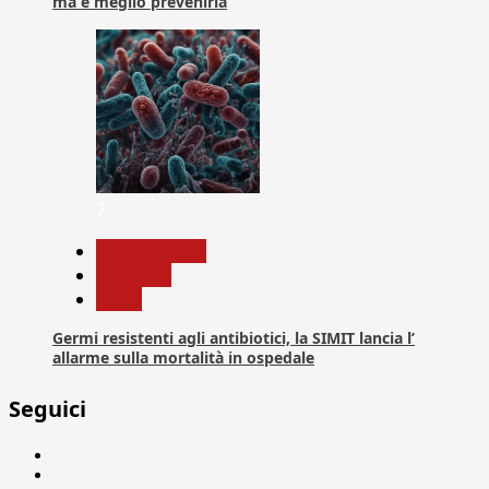
ma è meglio prevenirla
7
Com. Stampa
Medicina
News
Germi resistenti agli antibiotici, la SIMIT lancia l’
allarme sulla mortalità in ospedale
Seguici
Facebook
Linkedin