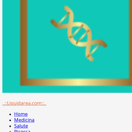
Menu
..::Liquidarea.com::..
principale
Home
Medicina
Salute
Ricerca