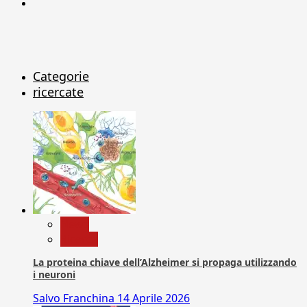
X
Categorie
ricercate
News
Ricerca
La proteina chiave dell’Alzheimer si propaga utilizzando
i neuroni
Salvo Franchina
14 Aprile 2026