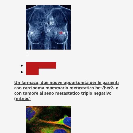
3
Com. Stampa
News
Un farmaco, due nuove opportunità per le pazienti
con carcinoma mammario metastatico hr+/her2- e
con tumore al seno metastatico triplo negativo
(mtnbc)