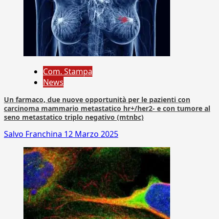
Com. Stampa
News
Un farmaco, due nuove opportunità per le pazienti con
carcinoma mammario metastatico hr+/her2- e con tumore al
seno metastatico triplo negativo (mtnbc)
Salvo Franchina
12 Marzo 2025