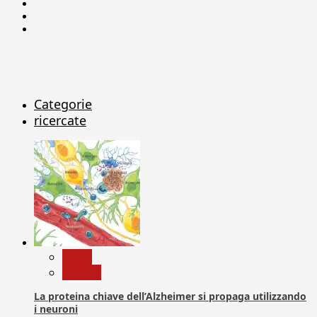
Facebook
Linkedin
X
Categorie
ricercate
News
Ricerca
La proteina chiave dell’Alzheimer si propaga utilizzando
i neuroni