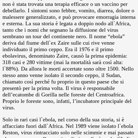
non è stata trovata una terapia efficace o un vaccino per
debellarlo. I sintomi sono febbre, vomito, diarrea, dolore o
malessere generalizzato, e può provocare emorragia interna
e esterna. La sua storia è legata a doppio nodo all`Africa,
tanto che i nomi che segnano la diffusione del virus
sembrano un tour del continente nero. Il nome “ebola”
deriva dal fiume dell`ex Zaire sulle cui rive venne
individuato il primo ceppo. Era il 1976 e il primo
ebolavirus, denominato Zaire, causò la prima epidemia:
318 casi e 280 vittime (mai la mortalità sarà così alta:
l`88%). Da allora le morti accertate sono oltre 1500. Nello
stesso anno venne isolato il secondo ceppo, il Sudan,
chiamato così perché fu proprio in questo paese che si
presentò per la prima volta. Il virus è responsabile
dell’ecatombe di Gorilla nelle foreste del Centroafrica.
Proprio le foreste sono, infatti, l’incubatore principale del
virus.
Solo in rari casi l`ebola, nel corso della sua storia, si è
affacciato fuori dall`Africa. Nel 1989 viene isolato l`ebola
Reston, virus rintracciato solo nelle scimmie e mai passato