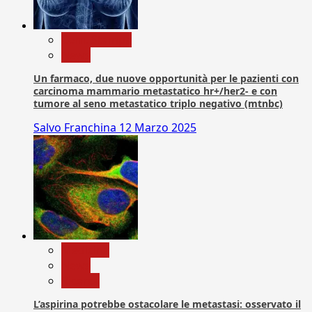
Com. Stampa
News
Un farmaco, due nuove opportunità per le pazienti con
carcinoma mammario metastatico hr+/her2- e con
tumore al seno metastatico triplo negativo (mtnbc)
Salvo Franchina
12 Marzo 2025
Medicina
News
Ricerca
L’aspirina potrebbe ostacolare le metastasi: osservato il