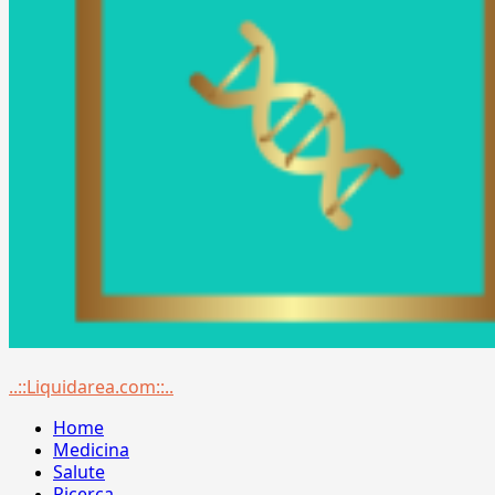
Menu
..::Liquidarea.com::..
principale
Home
Medicina
Salute
Ricerca