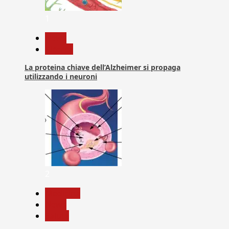
1
News
Ricerca
La proteina chiave dell’Alzheimer si propaga
utilizzando i neuroni
2
Medicina
News
Salute