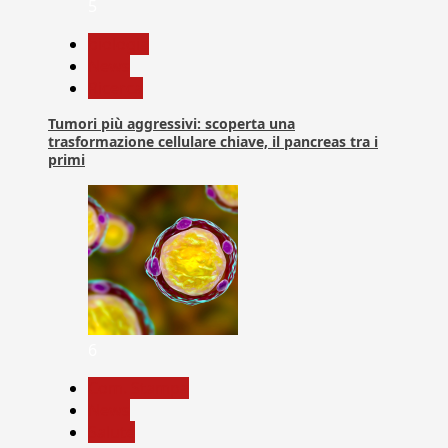
5
biologia
News
Ricerca
Tumori più aggressivi: scoperta una
trasformazione cellulare chiave, il pancreas tra i
primi
6
Com. Stampa
News
Salute