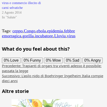
virus e commercio illecito di
carni selvatiche
2 Agosto 2014
In "Salute"
Tags:
ceppo
,
Congo
,
ebola
,
epidemia
,
febbre
emorragica
,
gorilla
,
incubatore
,
Lloviu
,
virus
What do you feel about this?
0%
Love
0%
Funny
0%
Wow
0%
Sad
0%
Angry
Navigazione
Precedente:
Trapianti di organi tra viventi adesso è possibile:
passata la legge
articolo
Successivo:
L’asilo nido di Boehringer Ingelheim Italia compie
dieci anni
Altre storie