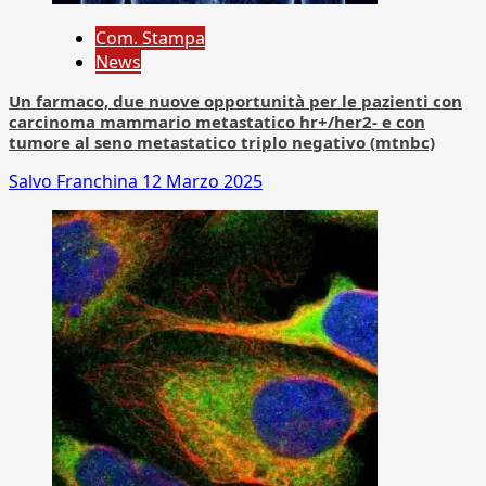
Com. Stampa
News
Un farmaco, due nuove opportunità per le pazienti con
carcinoma mammario metastatico hr+/her2- e con
tumore al seno metastatico triplo negativo (mtnbc)
Salvo Franchina
12 Marzo 2025