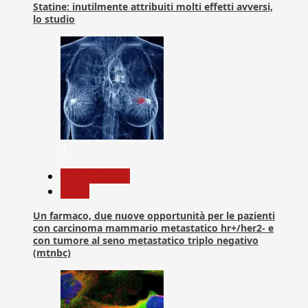
Statine: inutilmente attribuiti molti effetti avversi,
lo studio
3
Com. Stampa
News
Un farmaco, due nuove opportunità per le pazienti
con carcinoma mammario metastatico hr+/her2- e
con tumore al seno metastatico triplo negativo
(mtnbc)