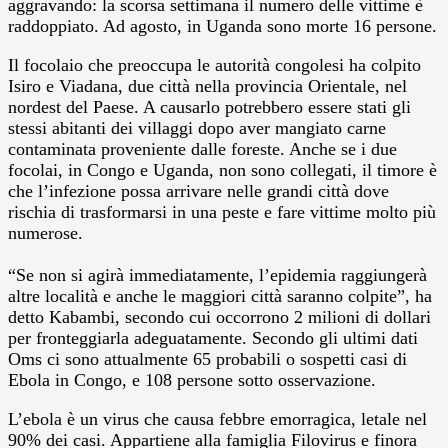
aggravando: la scorsa settimana il numero delle vittime è
raddoppiato. Ad agosto, in Uganda sono morte 16 persone.
Il focolaio che preoccupa le autorità congolesi ha colpito
Isiro e Viadana, due città nella provincia Orientale, nel
nordest del Paese. A causarlo potrebbero essere stati gli
stessi abitanti dei villaggi dopo aver mangiato carne
contaminata proveniente dalle foreste. Anche se i due
focolai, in Congo e Uganda, non sono collegati, il timore è
che l’infezione possa arrivare nelle grandi città dove
rischia di trasformarsi in una peste e fare vittime molto più
numerose.
“Se non si agirà immediatamente, l’epidemia raggiungerà
altre località e anche le maggiori città saranno colpite”, ha
detto Kabambi, secondo cui occorrono 2 milioni di dollari
per fronteggiarla adeguatamente. Secondo gli ultimi dati
Oms ci sono attualmente 65 probabili o sospetti casi di
Ebola in Congo, e 108 persone sotto osservazione.
L’ebola è un virus che causa febbre emorragica, letale nel
90% dei casi. Appartiene alla famiglia Filovirus e finora