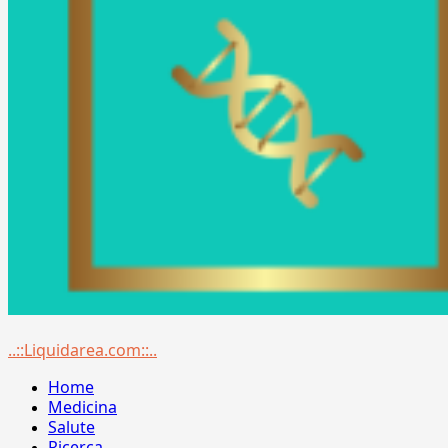
Menu
..::Liquidarea.com::..
principale
Home
Medicina
Salute
Ricerca