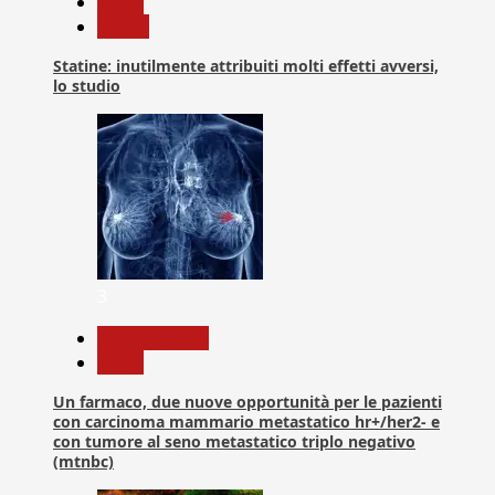
News
Salute
Statine: inutilmente attribuiti molti effetti avversi,
lo studio
3
Com. Stampa
News
Un farmaco, due nuove opportunità per le pazienti
con carcinoma mammario metastatico hr+/her2- e
con tumore al seno metastatico triplo negativo
(mtnbc)