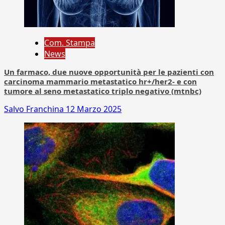
Com. Stampa
News
Un farmaco, due nuove opportunità per le pazienti con
carcinoma mammario metastatico hr+/her2- e con
tumore al seno metastatico triplo negativo (mtnbc)
Salvo Franchina
12 Marzo 2025