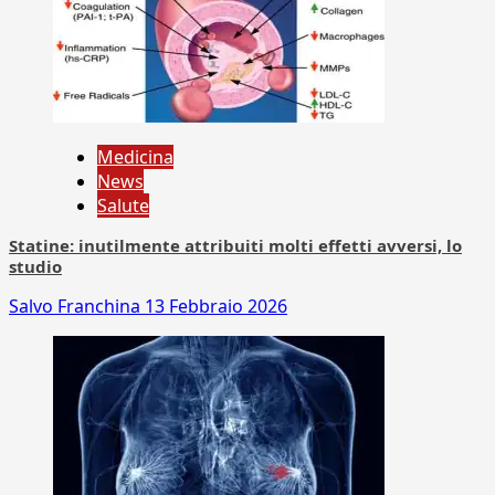
Medicina
News
Salute
Statine: inutilmente attribuiti molti effetti avversi, lo
studio
Salvo Franchina
13 Febbraio 2026