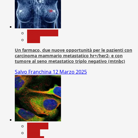
Com. Stampa
News
Un farmaco, due nuove opportunità per le pazienti con
carcinoma mammario metastatico hr+/her2- e con
tumore al seno metastatico triplo negativo (mtnbc)
Salvo Franchina
12 Marzo 2025
Medicina
News