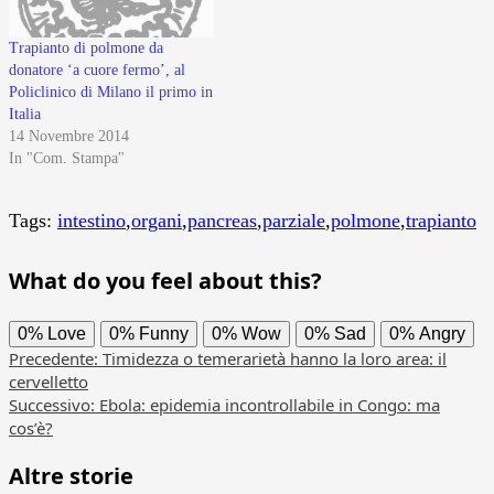
Trapianto di polmone da
donatore ‘a cuore fermo’, al
Policlinico di Milano il primo in
Italia
14 Novembre 2014
In "Com. Stampa"
Tags:
intestino
,
organi
,
pancreas
,
parziale
,
polmone
,
trapianto
What do you feel about this?
0%
Love
0%
Funny
0%
Wow
0%
Sad
0%
Angry
Navigazione
Precedente:
Timidezza o temerarietà hanno la loro area: il
cervelletto
articolo
Successivo:
Ebola: epidemia incontrollabile in Congo: ma
cos’è?
Altre storie