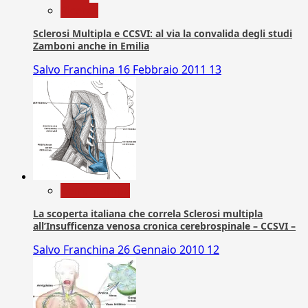
Ricerca
Sclerosi Multipla e CCSVI: al via la convalida degli studi
Zamboni anche in Emilia
Salvo Franchina
16 Febbraio 2011
13
Com. Stampa
La scoperta italiana che correla Sclerosi multipla
all’Insufficenza venosa cronica cerebrospinale – CCSVI –
Salvo Franchina
26 Gennaio 2010
12