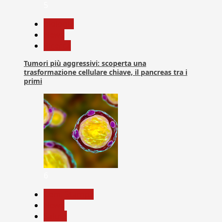
5
biologia
News
Ricerca
Tumori più aggressivi: scoperta una
trasformazione cellulare chiave, il pancreas tra i
primi
6
Com. Stampa
News
Salute