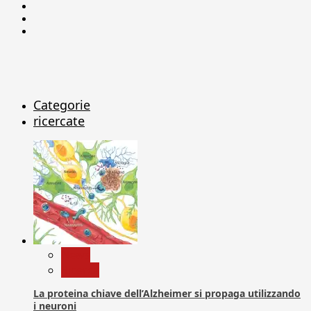
Facebook
Linkedin
X
Categorie
ricercate
News
Ricerca
La proteina chiave dell’Alzheimer si propaga utilizzando
i neuroni