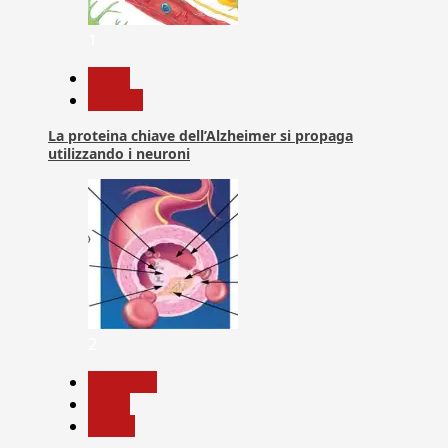
1
News
Ricerca
La proteina chiave dell’Alzheimer si propaga
utilizzando i neuroni
2
Medicina
News
Salute