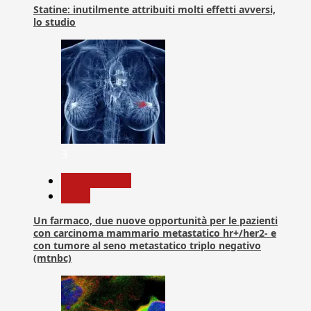
Statine: inutilmente attribuiti molti effetti avversi,
lo studio
3
Com. Stampa
News
Un farmaco, due nuove opportunità per le pazienti
con carcinoma mammario metastatico hr+/her2- e
con tumore al seno metastatico triplo negativo
(mtnbc)