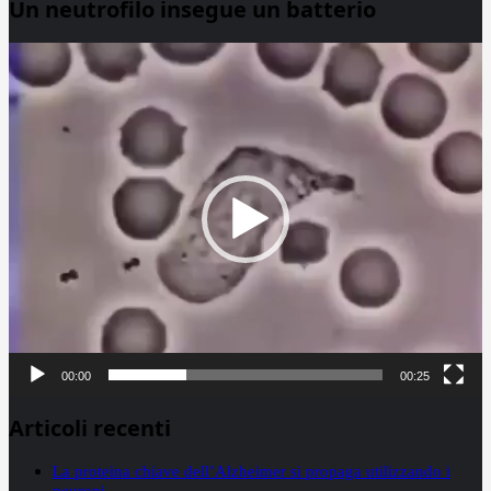
Un neutrofilo insegue un batterio
Video
Player
00:00
00:25
Articoli recenti
La proteina chiave dell’Alzheimer si propaga utilizzando i
neuroni