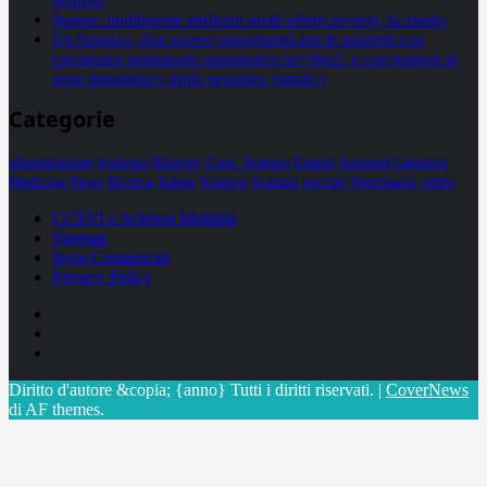
Statine: inutilmente attribuiti molti effetti avversi, lo studio
Un farmaco, due nuove opportunità per le pazienti con
carcinoma mammario metastatico hr+/her2- e con tumore al
seno metastatico triplo negativo (mtnbc)
Categorie
alimentazione
biologia
Biology
Com. Stampa
Epatiti
featured
Genetica
Medicina
News
Ricerca
Salute
Science
Scienza
vaccini
Veterinaria
video
CCSVI e Sclerosi Multipla
Sitemap
Invia Comunicati
Privacy Policy
Facebook
Linkedin
X
Diritto d'autore &copia; {anno} Tutti i diritti riservati.
|
CoverNews
di AF themes.