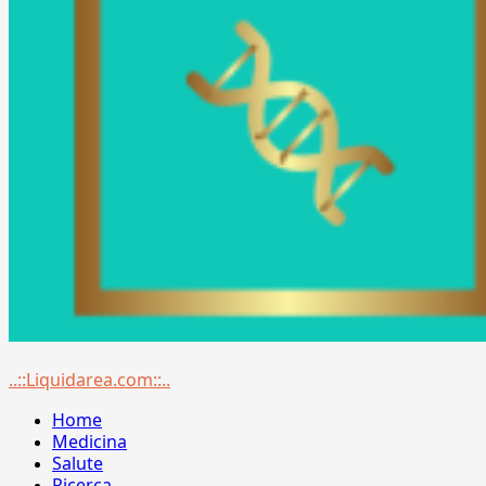
Menu
..::Liquidarea.com::..
principale
Home
Medicina
Salute
Ricerca