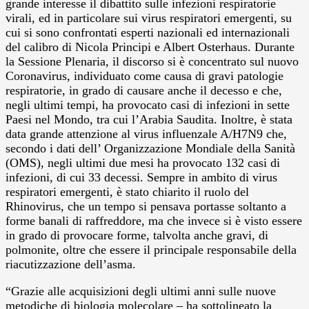
grande interesse il dibattito sulle infezioni respiratorie
virali, ed in particolare sui virus respiratori emergenti, su
cui si sono confrontati esperti nazionali ed internazionali
del calibro di Nicola Principi e Albert Osterhaus. Durante
la Sessione Plenaria, il discorso si è concentrato sul nuovo
Coronavirus, individuato come causa di gravi patologie
respiratorie, in grado di causare anche il decesso e che,
negli ultimi tempi, ha provocato casi di infezioni in sette
Paesi nel Mondo, tra cui l’Arabia Saudita. Inoltre, è stata
data grande attenzione al virus influenzale A/H7N9 che,
secondo i dati dell’ Organizzazione Mondiale della Sanità
(OMS), negli ultimi due mesi ha provocato 132 casi di
infezioni, di cui 33 decessi. Sempre in ambito di virus
respiratori emergenti, è stato chiarito il ruolo del
Rhinovirus, che un tempo si pensava portasse soltanto a
forme banali di raffreddore, ma che invece si è visto essere
in grado di provocare forme, talvolta anche gravi, di
polmonite, oltre che essere il principale responsabile della
riacutizzazione dell’asma.
“Grazie alle acquisizioni degli ultimi anni sulle nuove
metodiche di biologia molecolare – ha sottolineato la