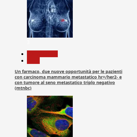
3
Com. Stampa
News
Un farmaco, due nuove opportunità per le pazienti
con carcinoma mammario metastatico hr+/her2- e
con tumore al seno metastatico triplo negativo
(mtnbc)