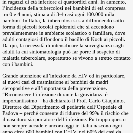
in ragazzi di età inferiore ai quattordici anni. In aumento,
l’incidenza della tubercolosi nei bambini di età compresa
tra 0 e 4 anni, stimata di 3-4 casi ogni 100.000 mila
bambini. In Italia, la tubercolosi si sta diffondendo sotto
forma di piccoli focolai epidemici che si accendono
prevalentemente in ambiente scolastico o familiare, dove
adulti contagiosi diffondono il bacillo di Koch ai piccoli.
Da qui, la necessità di intensificare la sorveglianza sugli
adulti la cui sintomatologia può far porre il sospetto di
malattia tubercolare, soprattutto se vivono a stretto contatto
con i bambini.
Grande attenzione all’infezione da HIV ed in particolare,
ai nuovi casi di trasmissione ai bambini da madri
sieropositive e all’importanza della prevenzione.
“Riconoscere l’infezione durante la gravidanza è
importantissimo – ha dichiarato il Prof. Carlo Giaquinto,
Direttore del Dipartimento di pediatria dell’Ospedale di
Padova – perché consente di ridurre del 99% il rischio che
il nascituro sia portatore dell’infezione. Purtroppo questo
non sempre accade e ancora oggi in Italia nascono ogni
anno circa 600 bambini con l’HIV, nel 60% dei casi da