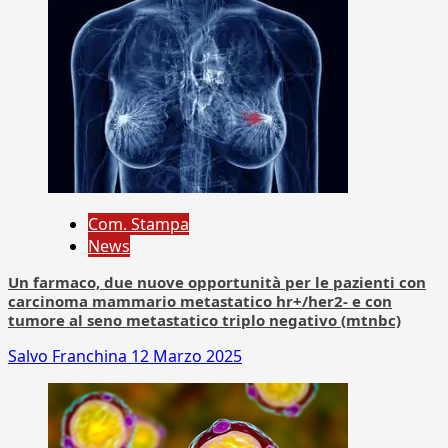
Com. Stampa
News
Un farmaco, due nuove opportunità per le pazienti con
carcinoma mammario metastatico hr+/her2- e con
tumore al seno metastatico triplo negativo (mtnbc)
Salvo Franchina
12 Marzo 2025