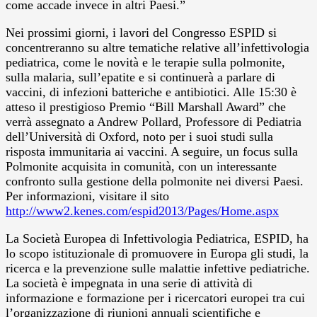
come accade invece in altri Paesi.”
Nei prossimi giorni, i lavori del Congresso ESPID si
concentreranno su altre tematiche relative all’infettivologia
pediatrica, come le novità e le terapie sulla polmonite,
sulla malaria, sull’epatite e si continuerà a parlare di
vaccini, di infezioni batteriche e antibiotici. Alle 15:30 è
atteso il prestigioso Premio “Bill Marshall Award” che
verrà assegnato a Andrew Pollard, Professore di Pediatria
dell’Università di Oxford, noto per i suoi studi sulla
risposta immunitaria ai vaccini. A seguire, un focus sulla
Polmonite acquisita in comunità, con un interessante
confronto sulla gestione della polmonite nei diversi Paesi.
Per informazioni, visitare il sito
http://www2.kenes.com/espid2013/Pages/Home.aspx
La Società Europea di Infettivologia Pediatrica, ESPID, ha
lo scopo istituzionale di promuovere in Europa gli studi, la
ricerca e la prevenzione sulle malattie infettive pediatriche.
La società è impegnata in una serie di attività di
informazione e formazione per i ricercatori europei tra cui
l’organizzazione di riunioni annuali scientifiche e