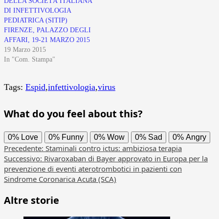
DELLA SOCIETÀ ITALIANA
DI INFETTIVOLOGIA
PEDIATRICA (SITIP)
FIRENZE, PALAZZO DEGLI
AFFARI, 19-21 MARZO 2015
19 Marzo 2015
In "Com. Stampa"
Tags:
Espid
,
infettivologia
,
virus
What do you feel about this?
0%
Love
0%
Funny
0%
Wow
0%
Sad
0%
Angry
Navigazione
Precedente:
Staminali contro ictus: ambiziosa terapia
Successivo:
Rivaroxaban di Bayer approvato in Europa per la
articolo
prevenzione di eventi aterotrombotici in pazienti con
Sindrome Coronarica Acuta (SCA)
Altre storie