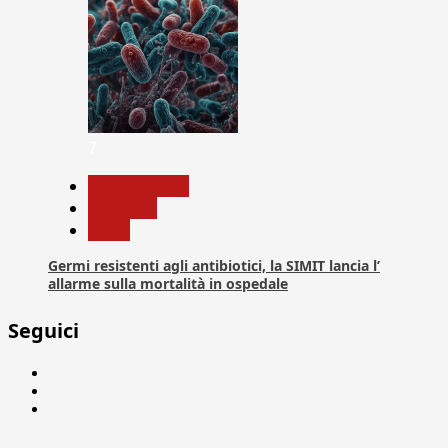
7
Com. Stampa
Medicina
News
Germi resistenti agli antibiotici, la SIMIT lancia l’
allarme sulla mortalità in ospedale
Seguici
Facebook
Linkedin
X