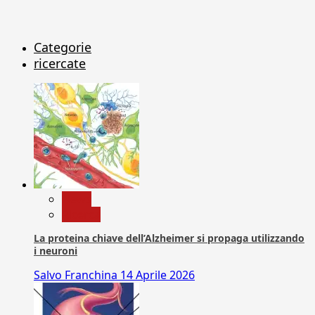
Categorie
ricercate
News
Ricerca
La proteina chiave dell’Alzheimer si propaga utilizzando
i neuroni
Salvo Franchina
14 Aprile 2026