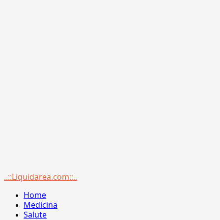
Menu
..::Liquidarea.com::..
principale
Home
Medicina
Salute