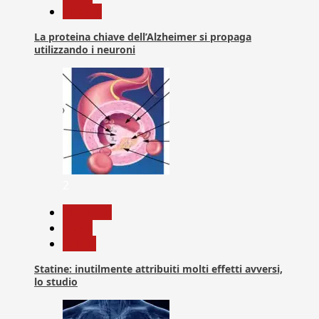
Ricerca
La proteina chiave dell’Alzheimer si propaga
utilizzando i neuroni
2
Medicina
News
Salute
Statine: inutilmente attribuiti molti effetti avversi,
lo studio