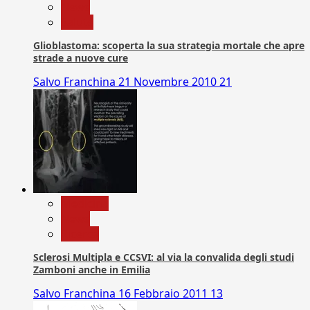
News
Salute
Glioblastoma: scoperta la sua strategia mortale che apre
strade a nuove cure
Salvo Franchina
21 Novembre 2010
21
Medicina
News
Ricerca
Sclerosi Multipla e CCSVI: al via la convalida degli studi
Zamboni anche in Emilia
Salvo Franchina
16 Febbraio 2011
13