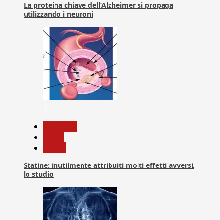
La proteina chiave dell’Alzheimer si propaga
utilizzando i neuroni
2
Medicina
News
Salute
Statine: inutilmente attribuiti molti effetti avversi,
lo studio