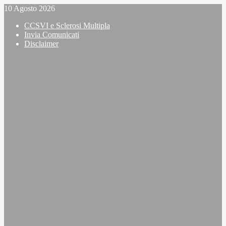
Vai
10 Agosto 2026
al
CCSVI e Sclerosi Multipla
contenuto
Invia Comunicati
Disclaimer