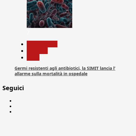
7
Com. Stampa
Medicina
News
Germi resistenti agli antibiotici, la SIMIT lancia l’
allarme sulla mortalità in ospedale
Seguici
Facebook
Linkedin
X