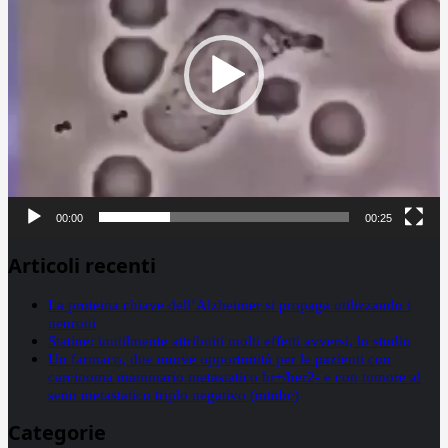
00:00
00:25
Articoli recenti
La proteina chiave dell’Alzheimer si propaga utilizzando i
neuroni
Statine: inutilmente attribuiti molti effetti avversi, lo studio
Un farmaco, due nuove opportunità per le pazienti con
carcinoma mammario metastatico hr+/her2- e con tumore al
seno metastatico triplo negativo (mtnbc)
Categorie