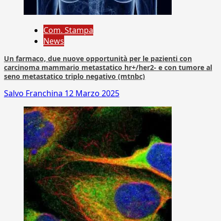
Com. Stampa
News
Un farmaco, due nuove opportunità per le pazienti con
carcinoma mammario metastatico hr+/her2- e con tumore al
seno metastatico triplo negativo (mtnbc)
Salvo Franchina
12 Marzo 2025