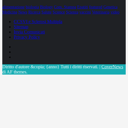
alimentazione
biologia
Biology
Com. Stampa
Epatiti
featured
Genetica
Medicina
News
Ricerca
Salute
Science
Scienza
vaccini
Veterinaria
video
CCSVI e Sclerosi Multipla
Sitemap
Invia Comunicati
Privacy Policy
Facebook
Linkedin
X
Diritto d'autore &copia; {anno} Tutti i diritti riservati.
|
CoverNews
di AF themes.