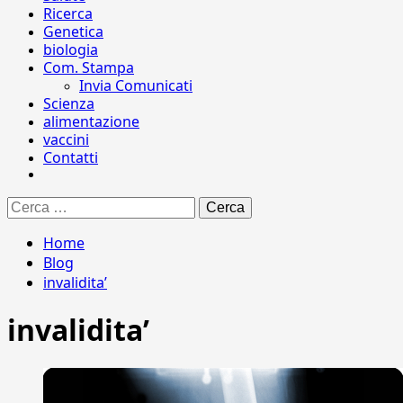
Ricerca
Genetica
biologia
Com. Stampa
Invia Comunicati
Scienza
alimentazione
vaccini
Contatti
Ricerca
per:
Home
Blog
invalidita’
invalidita’