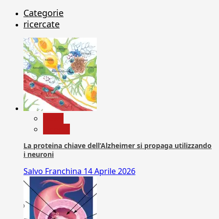
Categorie
ricercate
News
Ricerca
La proteina chiave dell’Alzheimer si propaga utilizzando
i neuroni
Salvo Franchina
14 Aprile 2026