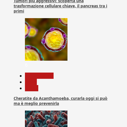
Tumori più aggressivi: scoperta una
trasformazione cellulare chiave, il pancreas tra i
primi
6
Com. Stampa
News
Salute
Cheratite da Acanthamoeba, curarla oggi si può
ma è meglio prevenirla