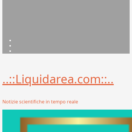
Facebook
Linkedin
X
..::Liquidarea.com::..
Notizie scientifiche in tempo reale