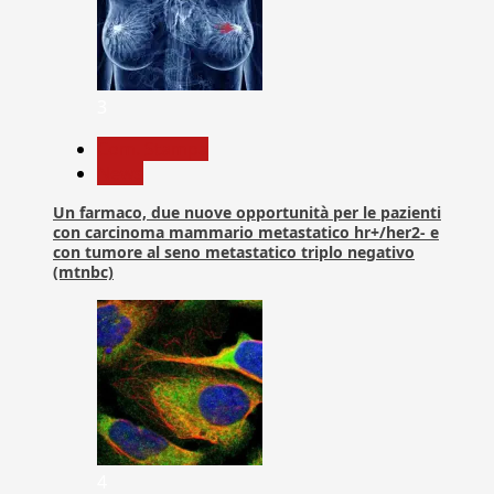
3
Com. Stampa
News
Un farmaco, due nuove opportunità per le pazienti
con carcinoma mammario metastatico hr+/her2- e
con tumore al seno metastatico triplo negativo
(mtnbc)
4