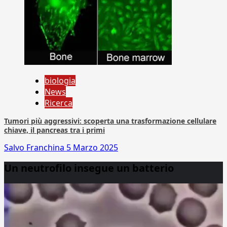
biologia
News
Ricerca
Tumori più aggressivi: scoperta una trasformazione cellulare
chiave, il pancreas tra i primi
Salvo Franchina
5 Marzo 2025
Un neutrofilo insegue un batterio
Video
Player