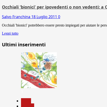
Occhiali ‘bionici’ per ipovedenti o non vedenti: a
Salvo Franchina
18 Luglio 2011
0
Occhiali 'bionici' potrebbero essere presto impiegati per aiutare le pe
Leggi tutto
Ultimi inserimenti
1
News
Ricerca