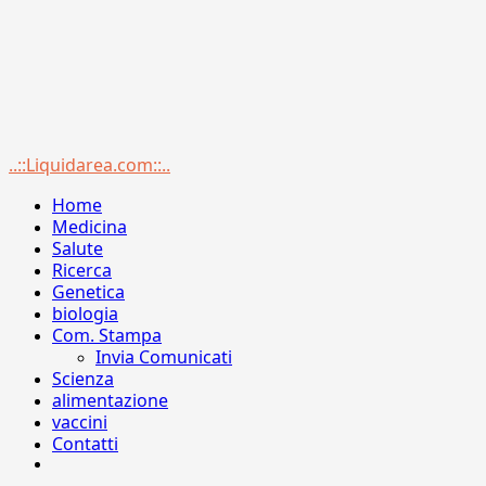
Menu
..::Liquidarea.com::..
principale
Home
Medicina
Salute
Ricerca
Genetica
biologia
Com. Stampa
Invia Comunicati
Scienza
alimentazione
vaccini
Contatti