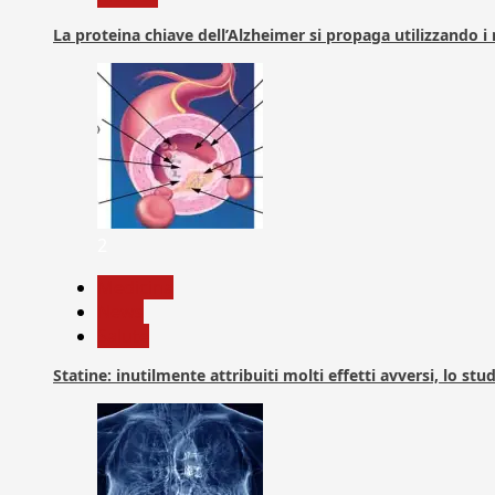
La proteina chiave dell’Alzheimer si propaga utilizzando i
2
Medicina
News
Salute
Statine: inutilmente attribuiti molti effetti avversi, lo stu