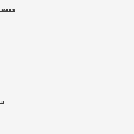
 neuroni
dio