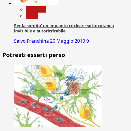
Medicina
News
Per la sordita’ un impianto cocleare sottocutaneo
invisibile e autoricricabile
Salvo Franchina
20 Maggio 2010
9
Potresti esserti perso