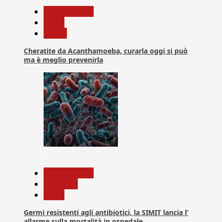
Com. Stampa
News
Salute
Cheratite da Acanthamoeba, curarla oggi si può
ma è meglio prevenirla
7
Com. Stampa
Medicina
News
Germi resistenti agli antibiotici, la SIMIT lancia l’
allarme sulla mortalità in ospedale