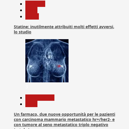
Medicina
News
Salute
Statine: inutilmente attribuiti molti effetti avversi,
lo studio
3
Com. Stampa
News
Un farmaco, due nuove opportunità per le pazienti
con carcinoma mammario metastatico hr+/her2- e
con tumore al seno metastatico triplo negativo