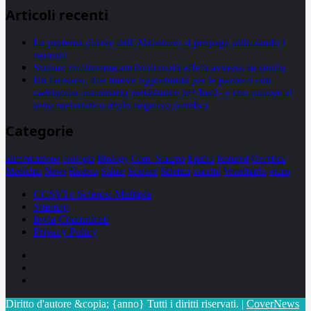
Articoli recenti
La proteina chiave dell’Alzheimer si propaga utilizzando i
neuroni
Statine: inutilmente attribuiti molti effetti avversi, lo studio
Un farmaco, due nuove opportunità per le pazienti con
carcinoma mammario metastatico hr+/her2- e con tumore al
seno metastatico triplo negativo (mtnbc)
Categorie
alimentazione
biologia
Biology
Com. Stampa
Epatiti
featured
Genetica
Medicina
News
Ricerca
Salute
Science
Scienza
vaccini
Veterinaria
video
CCSVI e Sclerosi Multipla
Sitemap
Invia Comunicati
Privacy Policy
Facebook
Linkedin
X
Diritto d'autore &copia; {anno} Tutti i diritti riservati.
|
CoverNews