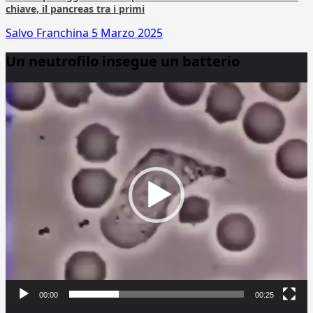
chiave, il pancreas tra i primi
Salvo Franchina
5 Marzo 2025
Un neutrofilo insegue un batterio
Video
Player
00:00
00:25