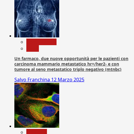
Com. Stampa
News
Un farmaco, due nuove opportunità per le pazienti con
carcinoma mammario metastatico hr+/her2- e con
tumore al seno metastatico triplo negativo (mtnbc)
Salvo Franchina
12 Marzo 2025
Medicina