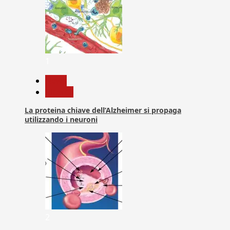
1
News
Ricerca
La proteina chiave dell’Alzheimer si propaga
utilizzando i neuroni
2