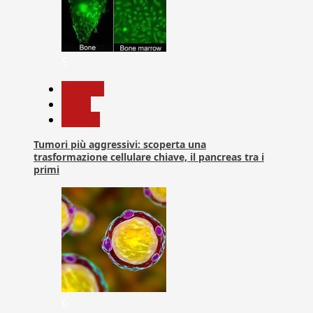
5
biologia
News
Ricerca
Tumori più aggressivi: scoperta una
trasformazione cellulare chiave, il pancreas tra i
primi
6