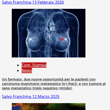
Salvo Franchina
13 Febbraio 2026
Com. Stampa
News
Un farmaco, due nuove opportunità per le pazienti con
carcinoma mammario metastatico hr+/her2- e con tumore al
seno metastatico triplo negativo (mtnbc)
Salvo Franchina
12 Marzo 2025