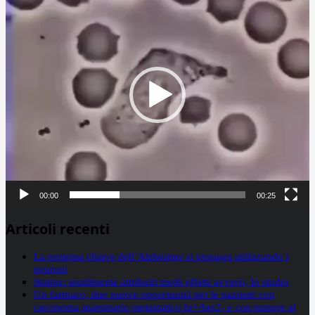
00:00
00:25
Articoli recenti
La proteina chiave dell’Alzheimer si propaga utilizzando i
neuroni
Statine: inutilmente attribuiti molti effetti avversi, lo studio
Un farmaco, due nuove opportunità per le pazienti con
carcinoma mammario metastatico hr+/her2- e con tumore al