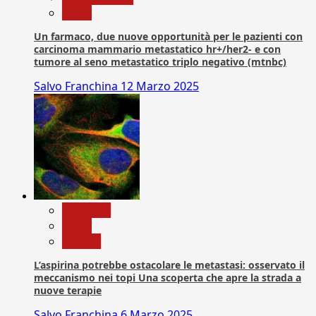
News
Un farmaco, due nuove opportunità per le pazienti con
carcinoma mammario metastatico hr+/her2- e con
tumore al seno metastatico triplo negativo (mtnbc)
Salvo Franchina
12 Marzo 2025
Medicina
News
Ricerca
L’aspirina potrebbe ostacolare le metastasi: osservato il
meccanismo nei topi Una scoperta che apre la strada a
nuove terapie
Salvo Franchina
6 Marzo 2025