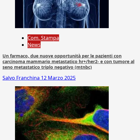
Com. Stampa
News
Un farmaco, due nuove opportunità per le pazienti con
carcinoma mammario metastatico hr+/her2- e con tumore al
seno metastatico triplo negativo (mtnbc)
Salvo Franchina
12 Marzo 2025