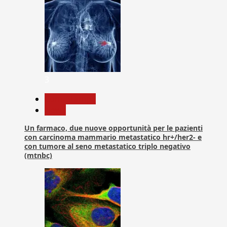
3
Com. Stampa
News
Un farmaco, due nuove opportunità per le pazienti
con carcinoma mammario metastatico hr+/her2- e
con tumore al seno metastatico triplo negativo
(mtnbc)