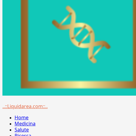
Menu
..::Liquidarea.com::..
principale
Home
Medicina
Salute
Ricerca