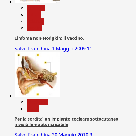
biologia
Salute
Scienza
vaccini
Linfoma non-Hodgkin: il vaccino.
Salvo Franchina
1 Maggio 2009
11
Medicina
News
Per la sordita’ un impianto cocleare sottocutaneo
invisibile e autoricricabile
Salvo Franchina
20 Maggio 2010
9