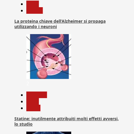
News
Ricerca
La proteina chiave dell’Alzheimer si propaga
utilizzando i neuroni
2
Medicina
News
Salute
Statine: inutilmente attribuiti molti effetti avversi,
lo studio