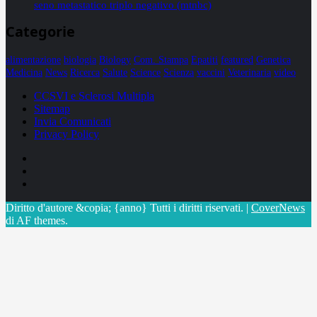
seno metastatico triplo negativo (mtnbc)
Categorie
alimentazione
biologia
Biology
Com. Stampa
Epatiti
featured
Genetica
Medicina
News
Ricerca
Salute
Science
Scienza
vaccini
Veterinaria
video
CCSVI e Sclerosi Multipla
Sitemap
Invia Comunicati
Privacy Policy
Facebook
Linkedin
X
Diritto d'autore &copia; {anno} Tutti i diritti riservati.
|
CoverNews
di AF themes.