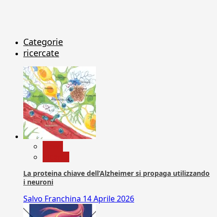
Categorie
ricercate
News
Ricerca
La proteina chiave dell’Alzheimer si propaga utilizzando
i neuroni
Salvo Franchina
14 Aprile 2026