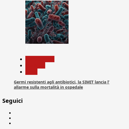
7
Com. Stampa
Medicina
News
Germi resistenti agli antibiotici, la SIMIT lancia l’
allarme sulla mortalità in ospedale
Seguici
Facebook
Linkedin
X