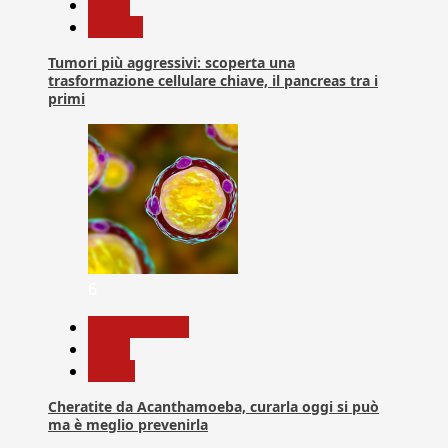
News
Ricerca
Tumori più aggressivi: scoperta una
trasformazione cellulare chiave, il pancreas tra i
primi
6
Com. Stampa
News
Salute
Cheratite da Acanthamoeba, curarla oggi si può
ma è meglio prevenirla