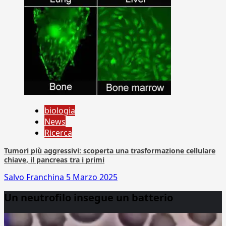
biologia
News
Ricerca
Tumori più aggressivi: scoperta una trasformazione cellulare
chiave, il pancreas tra i primi
Salvo Franchina
5 Marzo 2025
Un neutrofilo insegue un batterio
Video
Player