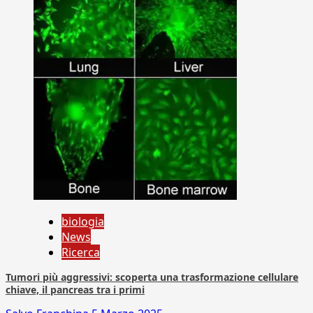
biologia
News
Ricerca
Tumori più aggressivi: scoperta una trasformazione cellulare
chiave, il pancreas tra i primi