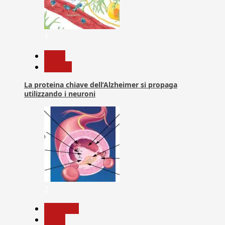
1
News
Ricerca
La proteina chiave dell’Alzheimer si propaga
utilizzando i neuroni
2
Medicina
News