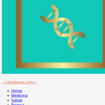
Menu
..::Liquidarea.com::..
principale
Home
Medicina
Salute
Ricerca