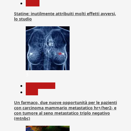
Salute
Statine: inutilmente attribuiti molti effetti avversi,
lo studio
3
Com. Stampa
News
Un farmaco, due nuove opportunità per le pazienti
con carcinoma mammario metastatico hr+/her2- e
con tumore al seno metastatico triplo negativo
(mtnbc)