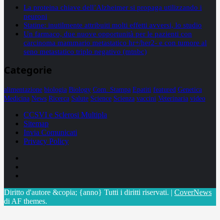
La proteina chiave dell’Alzheimer si propaga utilizzando i
neuroni
Statine: inutilmente attribuiti molti effetti avversi, lo studio
Un farmaco, due nuove opportunità per le pazienti con
carcinoma mammario metastatico hr+/her2- e con tumore al
seno metastatico triplo negativo (mtnbc)
Categorie
alimentazione
biologia
Biology
Com. Stampa
Epatiti
featured
Genetica
Medicina
News
Ricerca
Salute
Science
Scienza
vaccini
Veterinaria
video
CCSVI e Sclerosi Multipla
Sitemap
Invia Comunicati
Privacy Policy
Facebook
Linkedin
X
Diritto d'autore &copia; {anno} Tutti i diritti riservati.
|
CoverNews
di AF themes.