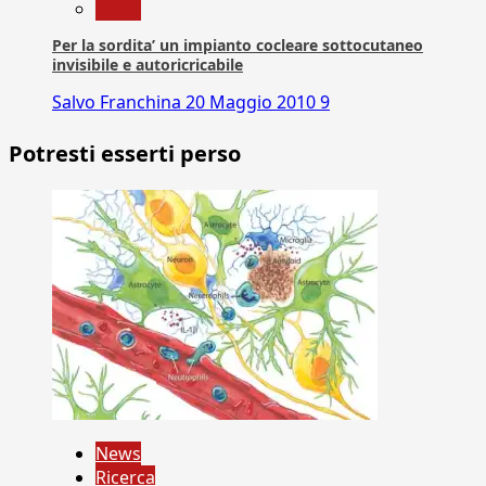
News
Per la sordita’ un impianto cocleare sottocutaneo
invisibile e autoricricabile
Salvo Franchina
20 Maggio 2010
9
Potresti esserti perso
News
Ricerca