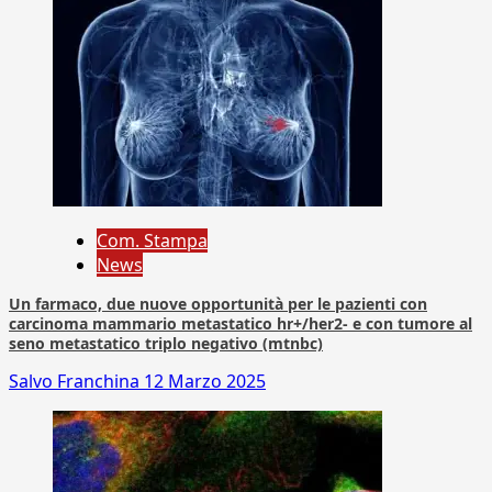
Com. Stampa
News
Un farmaco, due nuove opportunità per le pazienti con
carcinoma mammario metastatico hr+/her2- e con tumore al
seno metastatico triplo negativo (mtnbc)
Salvo Franchina
12 Marzo 2025