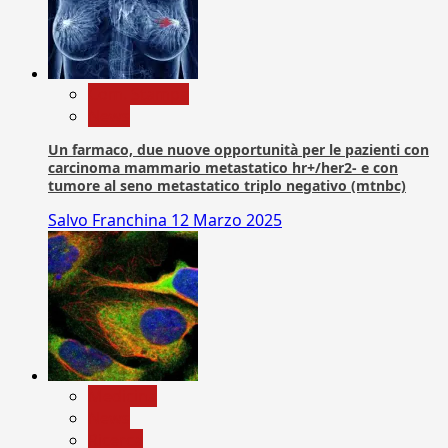
Com. Stampa
News
Un farmaco, due nuove opportunità per le pazienti con
carcinoma mammario metastatico hr+/her2- e con
tumore al seno metastatico triplo negativo (mtnbc)
Salvo Franchina
12 Marzo 2025
Medicina
News
Ricerca