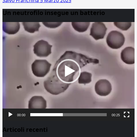
Salvo Franchina
5 Marzo 2025
Un neutrofilo insegue un batterio
Video
Player
00:00
00:25
Articoli recenti