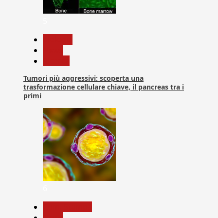
5
biologia
News
Ricerca
Tumori più aggressivi: scoperta una
trasformazione cellulare chiave, il pancreas tra i
primi
6
Com. Stampa
News