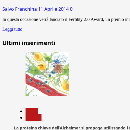
Salvo Franchina
11 Aprile 2014
0
In questa occasione verrà lanciato il Fertility 2.0 Award, un premio inn
Leggi tutto
Ultimi inserimenti
1
News
Ricerca
La proteina chiave dell’Alzheimer si propaga utilizzando i