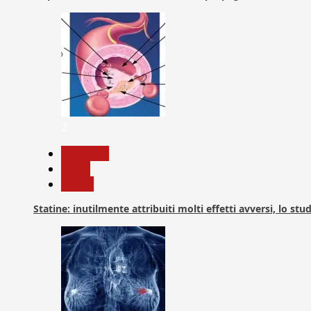
2
Medicina
News
Salute
Statine: inutilmente attribuiti molti effetti avversi, lo stu