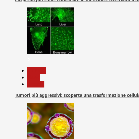
5
biologia
News
Ricerca
Tumori più aggressivi: scoperta una trasformazione cellular