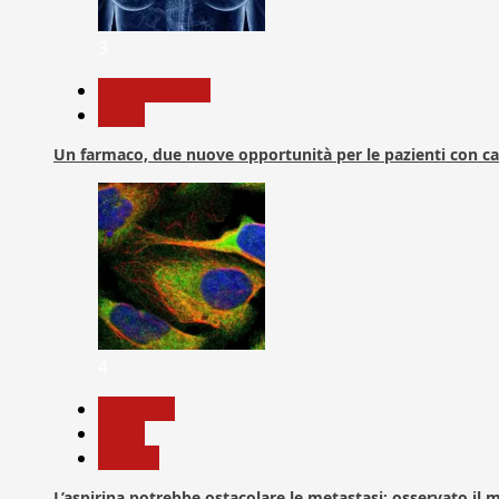
3
Com. Stampa
News
Un farmaco, due nuove opportunità per le pazienti con c
4
Medicina
News
Ricerca
L’aspirina potrebbe ostacolare le metastasi: osservato il