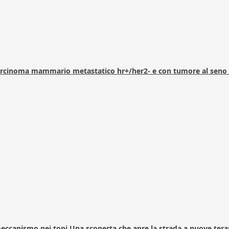
arcinoma mammario metastatico hr+/her2- e con tumore al seno 
 meccanismo nei topi Una scoperta che apre la strada a nuove tera