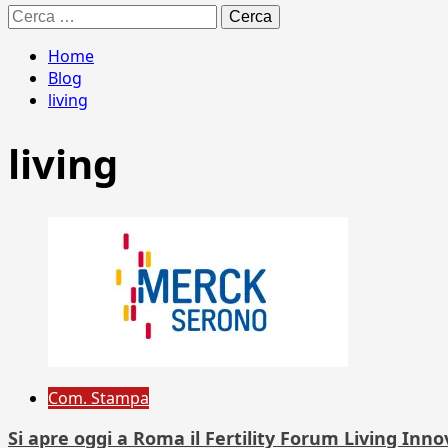
Ricerca
per:
Home
Blog
living
living
Com. Stampa
Si apre oggi a Roma il Fertility Forum Living Inn