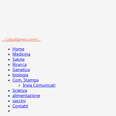
Menu
..::Liquidarea.com::..
principale
Home
Medicina
Salute
Ricerca
Genetica
biologia
Com. Stampa
Invia Comunicati
Scienza
alimentazione
vaccini
Contatti