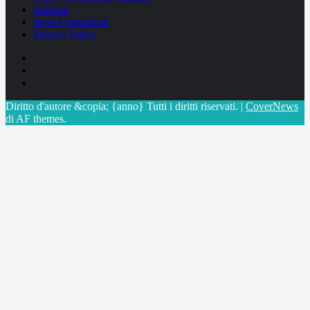
Sitemap
Invia Comunicati
Privacy Policy
Facebook
Linkedin
X
Diritto d'autore &copia; {anno} Tutti i diritti riservati.
|
CoverNews
di AF themes.