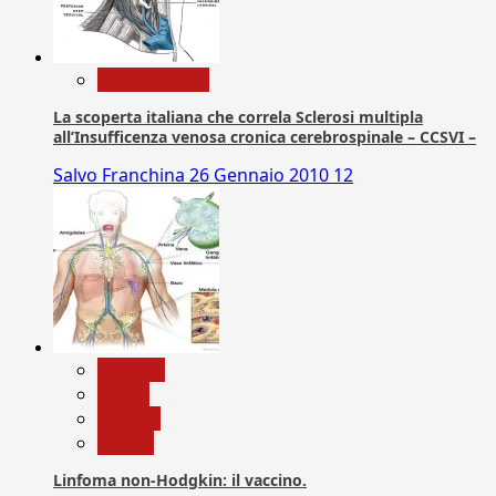
Com. Stampa
La scoperta italiana che correla Sclerosi multipla
all’Insufficenza venosa cronica cerebrospinale – CCSVI –
Salvo Franchina
26 Gennaio 2010
12
biologia
Salute
Scienza
vaccini
Linfoma non-Hodgkin: il vaccino.