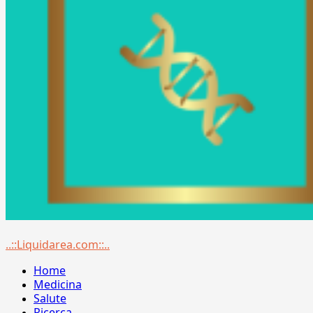
Menu
..::Liquidarea.com::..
principale
Home
Medicina
Salute
Ricerca