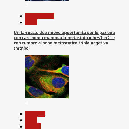
3
Com. Stampa
News
Un farmaco, due nuove opportunità per le pazienti
con carcinoma mammario metastatico hr+/her2- e
con tumore al seno metastatico triplo negativo
(mtnbc)
4
Medicina
News
Ricerca