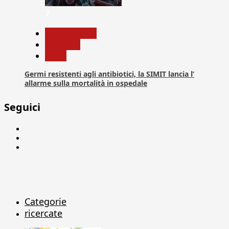
7
Com. Stampa
Medicina
News
Germi resistenti agli antibiotici, la SIMIT lancia l’
allarme sulla mortalità in ospedale
Seguici
Facebook
Linkedin
X
Categorie
ricercate