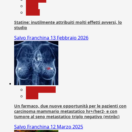
News
Salute
Statine: inutilmente attribuiti molti effetti avversi, lo
studio
Salvo Franchina
13 Febbraio 2026
Com. Stampa
News
Un farmaco, due nuove opportunità per le pazienti con
carcinoma mammario metastatico hr+/her2- e con
tumore al seno metastatico triplo negativo (mtnbc)
Salvo Franchina
12 Marzo 2025