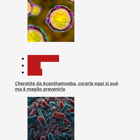
6
Com. Stampa
News
Salute
Cheratite da Acanthamoeba, curarla oggi si può
ma è meglio prevenirla