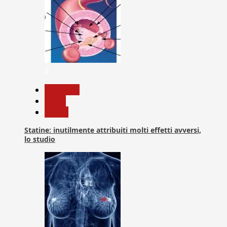
2
Medicina
News
Salute
Statine: inutilmente attribuiti molti effetti avversi,
lo studio