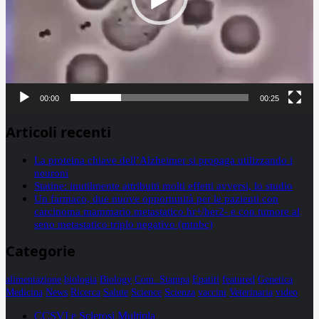
00:00
00:25
Articoli recenti
La proteina chiave dell’Alzheimer si propaga utilizzando i
neuroni
Statine: inutilmente attribuiti molti effetti avversi, lo studio
Un farmaco, due nuove opportunità per le pazienti con
carcinoma mammario metastatico hr+/her2- e con tumore al
seno metastatico triplo negativo (mtnbc)
Categorie
alimentazione
biologia
Biology
Com. Stampa
Epatiti
featured
Genetica
Medicina
News
Ricerca
Salute
Science
Scienza
vaccini
Veterinaria
video
CCSVI e Sclerosi Multipla