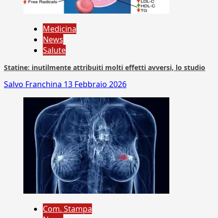
Medicina
News
Salute
Statine: inutilmente attribuiti molti effetti avversi, lo studio
Salvo Franchina
13 Febbraio 2026
Com. Stampa