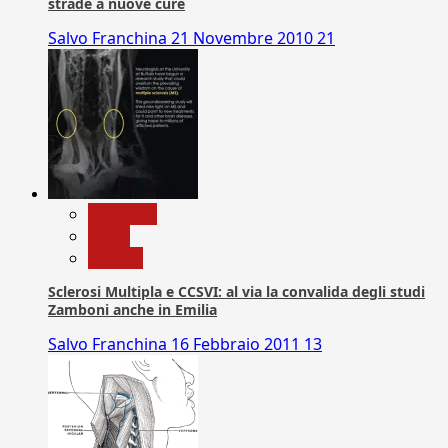
strade a nuove cure
Salvo Franchina
21 Novembre 2010
21
Medicina
News
Ricerca
Sclerosi Multipla e CCSVI: al via la convalida degli studi
Zamboni anche in Emilia
Salvo Franchina
16 Febbraio 2011
13