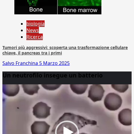
biologia
News
Ricerca
Tumori più aggressivi: scoperta una trasformazione cellulare
chiave, il pancreas tra i primi
Salvo Franchina
5 Marzo 2025
Un neutrofilo insegue un batterio
Video
Player