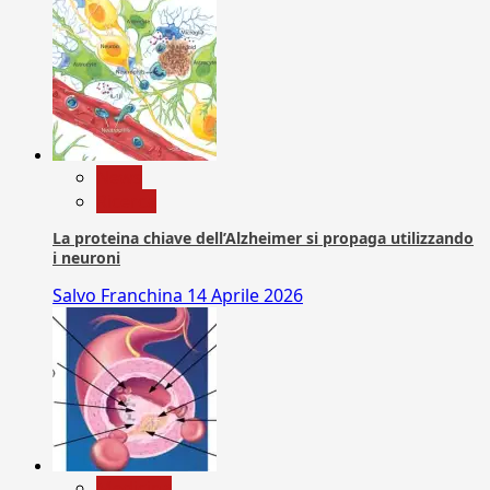
News
Ricerca
La proteina chiave dell’Alzheimer si propaga utilizzando
i neuroni
Salvo Franchina
14 Aprile 2026
Medicina