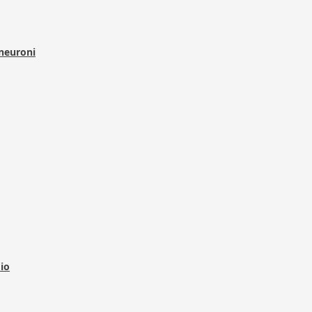
 neuroni
dio