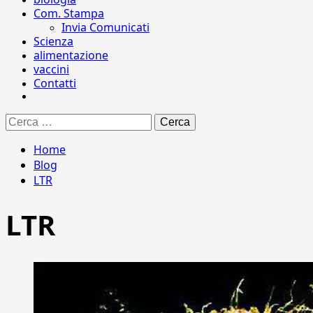
Com. Stampa
Invia Comunicati
Scienza
alimentazione
vaccini
Contatti
Ricerca
per:
Home
Blog
LTR
LTR