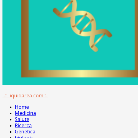
Menu
..::Liquidarea.com::..
principale
Home
Medicina
Salute
Ricerca
Genetica
biologia