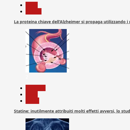
News
Ricerca
La proteina chiave dell’Alzheimer si propaga utilizzando i
2
Medicina
News
Salute
Statine: inutilmente attribuiti molti effetti avversi, lo stu