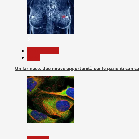
3
Com. Stampa
News
Un farmaco, due nuove opportunità per le pazienti con c
4