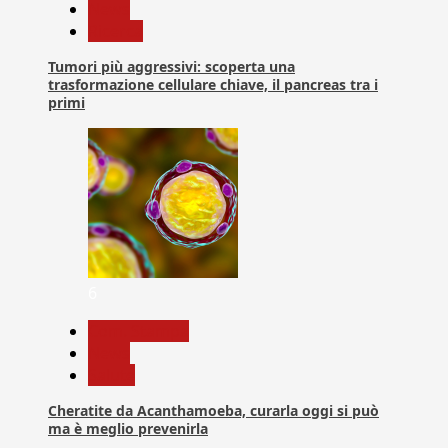
News
Ricerca
Tumori più aggressivi: scoperta una
trasformazione cellulare chiave, il pancreas tra i
primi
6
Com. Stampa
News
Salute
Cheratite da Acanthamoeba, curarla oggi si può
ma è meglio prevenirla