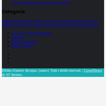
seno metastatico triplo negativo (mtnbc)
Categorie
alimentazione
biologia
Biology
Com. Stampa
Epatiti
featured
Genetica
Medicina
News
Ricerca
Salute
Science
Scienza
vaccini
Veterinaria
video
CCSVI e Sclerosi Multipla
Sitemap
Invia Comunicati
Privacy Policy
Facebook
Linkedin
X
Diritto d'autore &copia; {anno} Tutti i diritti riservati.
|
CoverNews
di AF themes.