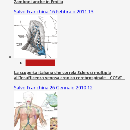
Zamboni anche in Emilia
Salvo Franchina
16 Febbraio 2011
13
Com. Stampa
La scoperta italiana che correla Sclerosi multipla
all’Insufficenza venosa cronica cerebrospinale – CCSVI –
Salvo Franchina
26 Gennaio 2010
12