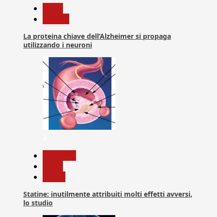
News
Ricerca
La proteina chiave dell’Alzheimer si propaga
utilizzando i neuroni
2
Medicina
News
Salute
Statine: inutilmente attribuiti molti effetti avversi,
lo studio