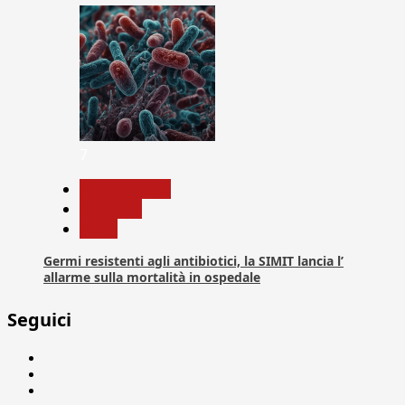
7
Com. Stampa
Medicina
News
Germi resistenti agli antibiotici, la SIMIT lancia l’
allarme sulla mortalità in ospedale
Seguici
Facebook
Linkedin
X