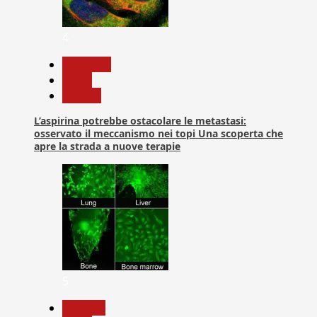
4
Medicina
News
Ricerca
L’aspirina potrebbe ostacolare le metastasi:
osservato il meccanismo nei topi Una scoperta che
apre la strada a nuove terapie
5
biologia