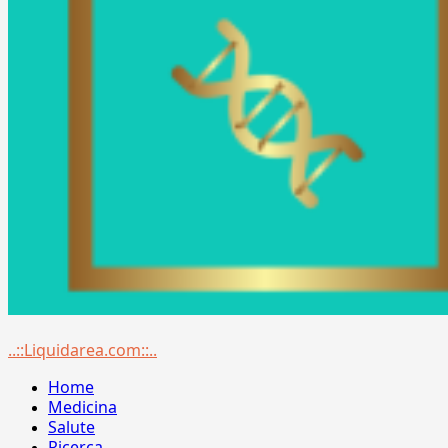
Menu
..::Liquidarea.com::..
principale
Home
Medicina
Salute
Ricerca