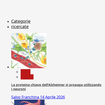
Categorie
ricercate
News
Ricerca
La proteina chiave dell’Alzheimer si propaga utilizzando
i neuroni
Salvo Franchina
14 Aprile 2026