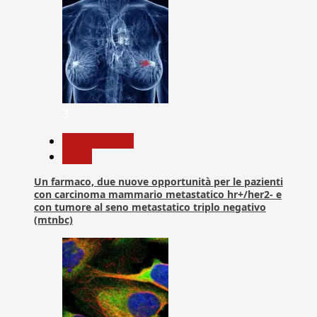
3
Com. Stampa
News
Un farmaco, due nuove opportunità per le pazienti
con carcinoma mammario metastatico hr+/her2- e
con tumore al seno metastatico triplo negativo
(mtnbc)