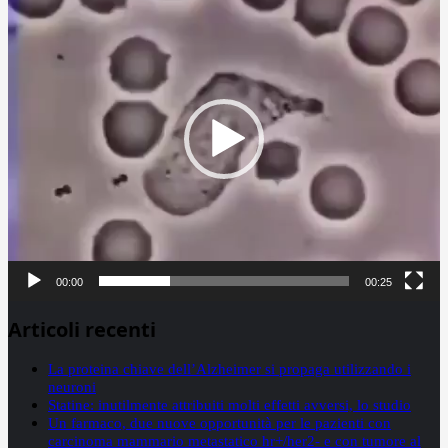
Player
00:00
00:25
Articoli recenti
La proteina chiave dell’Alzheimer si propaga utilizzando i
neuroni
Statine: inutilmente attribuiti molti effetti avversi, lo studio
Un farmaco, due nuove opportunità per le pazienti con
carcinoma mammario metastatico hr+/her2- e con tumore al