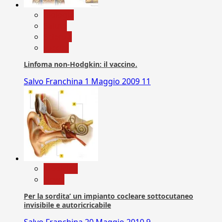
biologia
Salute
Scienza
vaccini
Linfoma non-Hodgkin: il vaccino.
Salvo Franchina
1 Maggio 2009
11
Medicina
News
Per la sordita’ un impianto cocleare sottocutaneo
invisibile e autoricricabile
Salvo Franchina
20 Maggio 2010
9