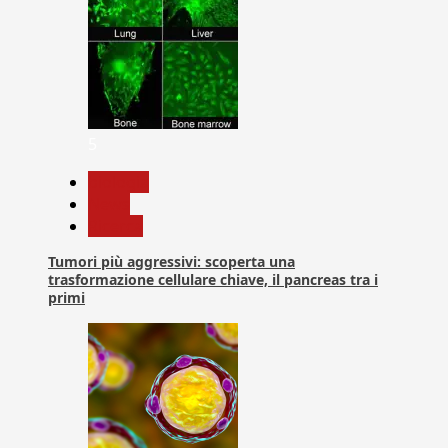
5
biologia
News
Ricerca
Tumori più aggressivi: scoperta una
trasformazione cellulare chiave, il pancreas tra i
primi