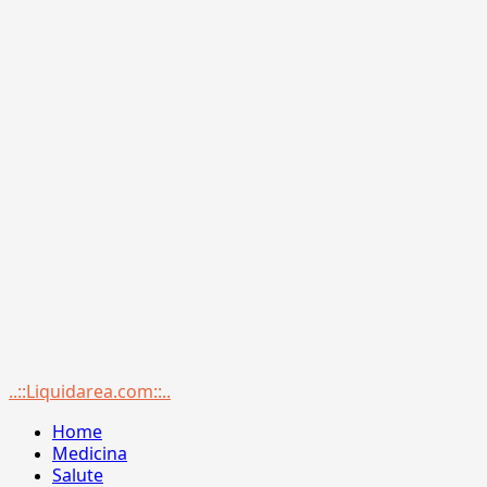
Menu
..::Liquidarea.com::..
principale
Home
Medicina
Salute