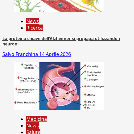
News
Ricerca
La proteina chiave dell’Alzheimer si propaga utilizzando i
neuroni
Salvo Franchina
14 Aprile 2026
Medicina
News
Salute