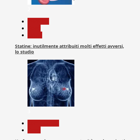
2
Medicina
News
Salute
Statine: inutilmente attribuiti molti effetti avversi,
lo studio
3
Com. Stampa
News