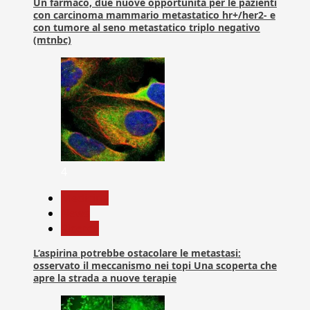
Un farmaco, due nuove opportunità per le pazienti
con carcinoma mammario metastatico hr+/her2- e
con tumore al seno metastatico triplo negativo
(mtnbc)
4
Medicina
News
Ricerca
L’aspirina potrebbe ostacolare le metastasi:
osservato il meccanismo nei topi Una scoperta che
apre la strada a nuove terapie