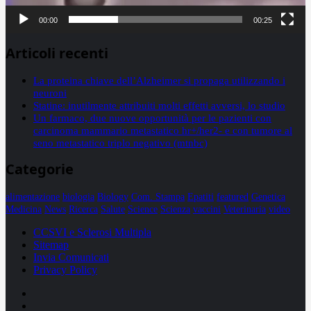
00:00
00:25
Articoli recenti
La proteina chiave dell’Alzheimer si propaga utilizzando i
neuroni
Statine: inutilmente attribuiti molti effetti avversi, lo studio
Un farmaco, due nuove opportunità per le pazienti con
carcinoma mammario metastatico hr+/her2- e con tumore al
seno metastatico triplo negativo (mtnbc)
Categorie
alimentazione
biologia
Biology
Com. Stampa
Epatiti
featured
Genetica
Medicina
News
Ricerca
Salute
Science
Scienza
vaccini
Veterinaria
video
CCSVI e Sclerosi Multipla
Sitemap
Invia Comunicati
Privacy Policy
Facebook
Linkedin