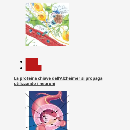
1
News
Ricerca
La proteina chiave dell’Alzheimer si propaga
utilizzando i neuroni