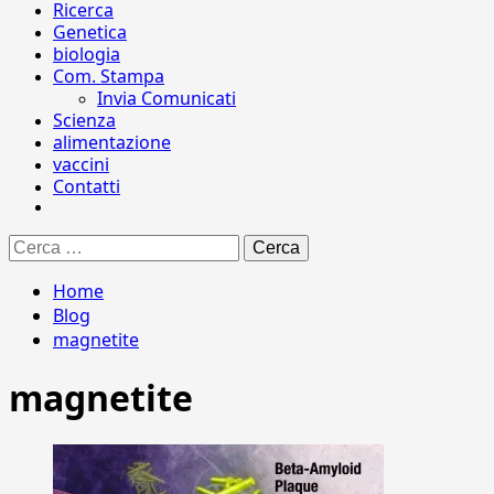
Ricerca
Genetica
biologia
Com. Stampa
Invia Comunicati
Scienza
alimentazione
vaccini
Contatti
Ricerca
per:
Home
Blog
magnetite
magnetite