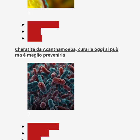
6
Com. Stampa
News
Salute
Cheratite da Acanthamoeba, curarla oggi si può
ma è meglio prevenirla
7
Com. Stampa
Medicina
News