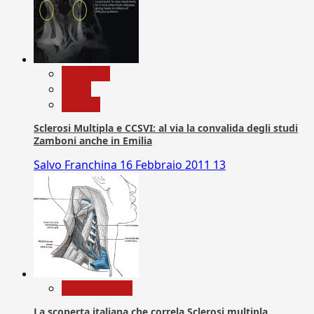
Medicina
News
Ricerca
Sclerosi Multipla e CCSVI: al via la convalida degli studi
Zamboni anche in Emilia
Salvo Franchina
16 Febbraio 2011
13
Com. Stampa
La scoperta italiana che correla Sclerosi multipla