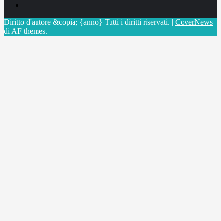
X
Diritto d'autore &copia; {anno} Tutti i diritti riservati.
|
CoverNews
di AF themes.