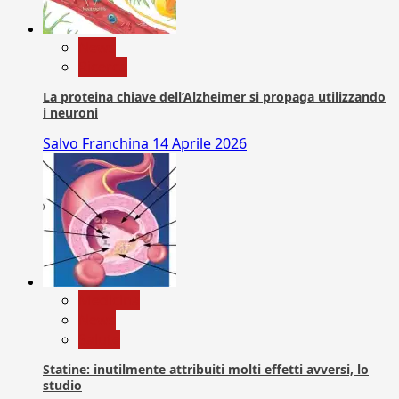
News
Ricerca
La proteina chiave dell’Alzheimer si propaga utilizzando
i neuroni
Salvo Franchina
14 Aprile 2026
Medicina
News
Salute
Statine: inutilmente attribuiti molti effetti avversi, lo
studio