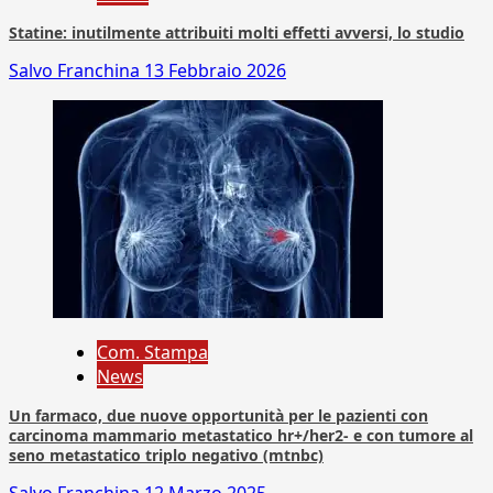
Statine: inutilmente attribuiti molti effetti avversi, lo studio
Salvo Franchina
13 Febbraio 2026
Com. Stampa
News
Un farmaco, due nuove opportunità per le pazienti con
carcinoma mammario metastatico hr+/her2- e con tumore al
seno metastatico triplo negativo (mtnbc)