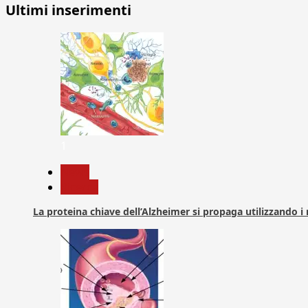
Ultimi inserimenti
1
News
Ricerca
La proteina chiave dell’Alzheimer si propaga utilizzando i