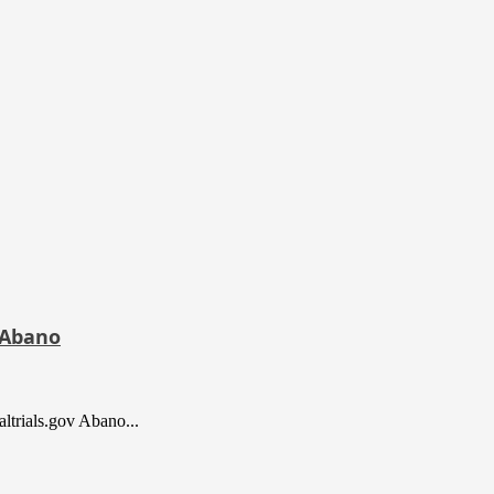
i Abano
altrials.gov Abano...