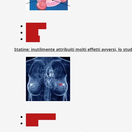
2
Medicina
News
Salute
Statine: inutilmente attribuiti molti effetti avversi, lo stu
3
Com. Stampa
News