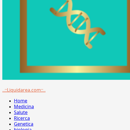
Menu
..::Liquidarea.com::..
principale
Home
Medicina
Salute
Ricerca
Genetica
biologia