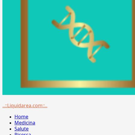
Menu
..::Liquidarea.com::..
principale
Home
Medicina
Salute
Ricerca