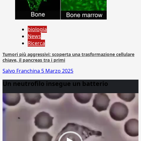
biologia
News
Ricerca
Tumori più aggressivi: scoperta una trasformazione cellulare
chiave, il pancreas tra i primi
Salvo Franchina
5 Marzo 2025
Un neutrofilo insegue un batterio
Video
Player