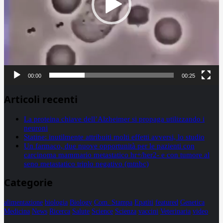
00:00
00:25
Articoli recenti
La proteina chiave dell’Alzheimer si propaga utilizzando i
neuroni
Statine: inutilmente attribuiti molti effetti avversi, lo studio
Un farmaco, due nuove opportunità per le pazienti con
carcinoma mammario metastatico hr+/her2- e con tumore al
seno metastatico triplo negativo (mtnbc)
Categorie
alimentazione
biologia
Biology
Com. Stampa
Epatiti
featured
Genetica
Medicina
News
Ricerca
Salute
Science
Scienza
vaccini
Veterinaria
video