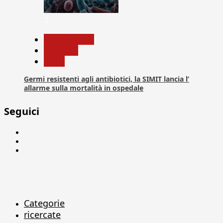
7
Com. Stampa
Medicina
News
Germi resistenti agli antibiotici, la SIMIT lancia l’
allarme sulla mortalità in ospedale
Seguici
Facebook
Linkedin
X
Categorie
ricercate