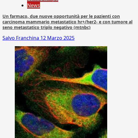
News
Un farmaco, due nuove opportunità per le pazienti con
carcinoma mammario metastatico hr+/her2- e con tumore al
seno metastatico triplo negativo (mtnbc)
Salvo Franchina
12 Marzo 2025