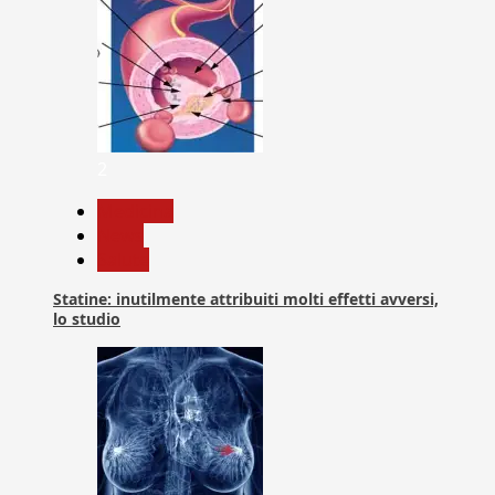
2
Medicina
News
Salute
Statine: inutilmente attribuiti molti effetti avversi,
lo studio