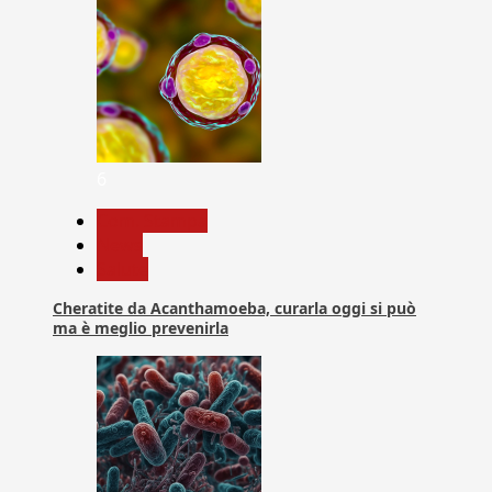
6
Com. Stampa
News
Salute
Cheratite da Acanthamoeba, curarla oggi si può
ma è meglio prevenirla