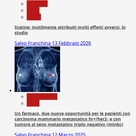
Medicina
News
Salute
Statine: inutilmente attribuiti molti effetti avversi, lo
studio
Salvo Franchina
13 Febbraio 2026
Com. Stampa
News
Un farmaco, due nuove opportunità per le pazienti con
carcinoma mammario metastatico hr+/her2- e con
tumore al seno metastatico triplo negativo (mtnbc)
Salvo Franchina
12 Marzo 2025