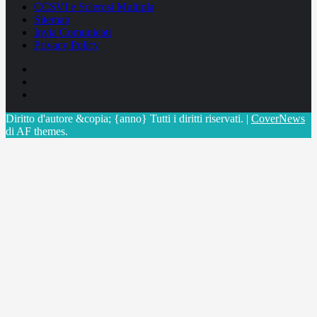
CCSVI e Sclerosi Multipla
Sitemap
Invia Comunicati
Privacy Policy
Facebook
Linkedin
X
Diritto d'autore &copia; {anno} Tutti i diritti riservati.
|
CoverNews
di AF themes.