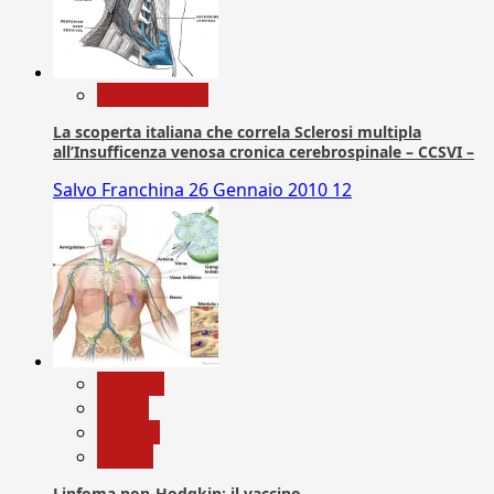
Com. Stampa
La scoperta italiana che correla Sclerosi multipla
all’Insufficenza venosa cronica cerebrospinale – CCSVI –
Salvo Franchina
26 Gennaio 2010
12
biologia
Salute
Scienza
vaccini
Linfoma non-Hodgkin: il vaccino.