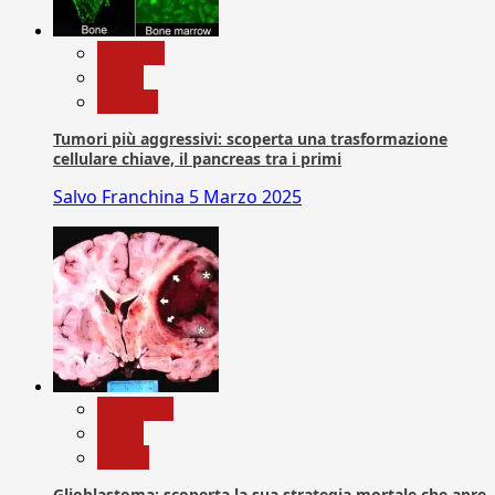
biologia
News
Ricerca
Tumori più aggressivi: scoperta una trasformazione
cellulare chiave, il pancreas tra i primi
Salvo Franchina
5 Marzo 2025
Medicina
News
Salute
Glioblastoma: scoperta la sua strategia mortale che apre