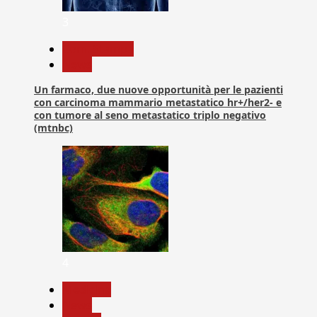
3
Com. Stampa
News
Un farmaco, due nuove opportunità per le pazienti
con carcinoma mammario metastatico hr+/her2- e
con tumore al seno metastatico triplo negativo
(mtnbc)
4
Medicina
News