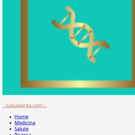
Menu
..::Liquidarea.com::..
principale
Home
Medicina
Salute
Ricerca