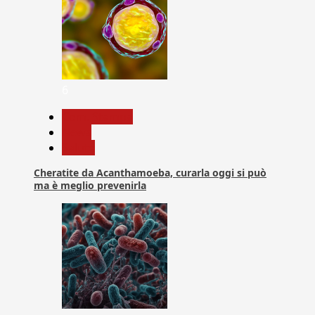
6
Com. Stampa
News
Salute
Cheratite da Acanthamoeba, curarla oggi si può
ma è meglio prevenirla