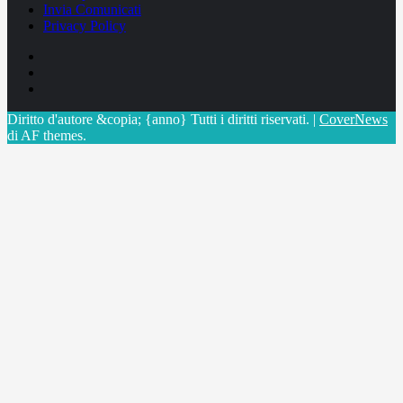
Invia Comunicati
Privacy Policy
Facebook
Linkedin
X
Diritto d'autore &copia; {anno} Tutti i diritti riservati.
|
CoverNews
di AF themes.