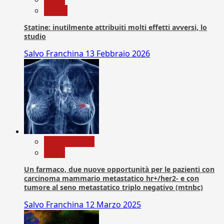
Salute
Statine: inutilmente attribuiti molti effetti avversi, lo
studio
Salvo Franchina
13 Febbraio 2026
Com. Stampa
News
Un farmaco, due nuove opportunità per le pazienti con
carcinoma mammario metastatico hr+/her2- e con
tumore al seno metastatico triplo negativo (mtnbc)
Salvo Franchina
12 Marzo 2025