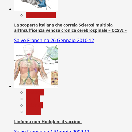
Com. Stampa
La scoperta italiana che correla Sclerosi multipla
all’Insufficenza venosa cronica cerebrospinale – CCSVI –
Salvo Franchina
26 Gennaio 2010
12
biologia
Salute
Scienza
vaccini
Linfoma non-Hodgkin: il vaccino.
Salvo Franchina
1 Maggio 2009
11