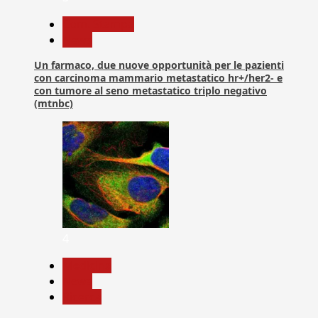
Com. Stampa
News
Un farmaco, due nuove opportunità per le pazienti
con carcinoma mammario metastatico hr+/her2- e
con tumore al seno metastatico triplo negativo
(mtnbc)
4
Medicina
News
Ricerca