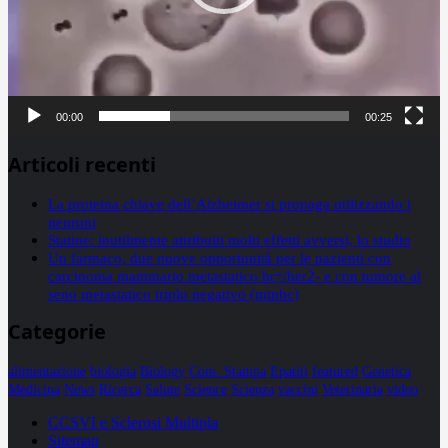
00:00
00:25
Articoli recenti
La proteina chiave dell’Alzheimer si propaga utilizzando i
neuroni
Statine: inutilmente attribuiti molti effetti avversi, lo studio
Un farmaco, due nuove opportunità per le pazienti con
carcinoma mammario metastatico hr+/her2- e con tumore al
seno metastatico triplo negativo (mtnbc)
Categorie
alimentazione
biologia
Biology
Com. Stampa
Epatiti
featured
Genetica
Medicina
News
Ricerca
Salute
Science
Scienza
vaccini
Veterinaria
video
CCSVI e Sclerosi Multipla
Sitemap