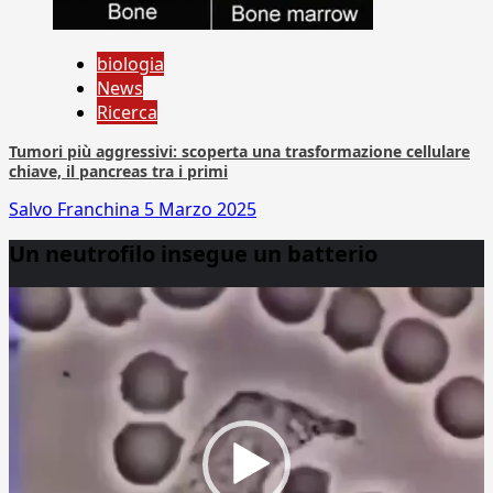
biologia
News
Ricerca
Tumori più aggressivi: scoperta una trasformazione cellulare
chiave, il pancreas tra i primi
Salvo Franchina
5 Marzo 2025
Un neutrofilo insegue un batterio
Video
Player