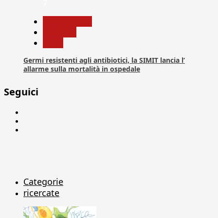
7
Com. Stampa
Medicina
News
Germi resistenti agli antibiotici, la SIMIT lancia l’
allarme sulla mortalità in ospedale
Seguici
Facebook
Linkedin
X
Categorie
ricercate