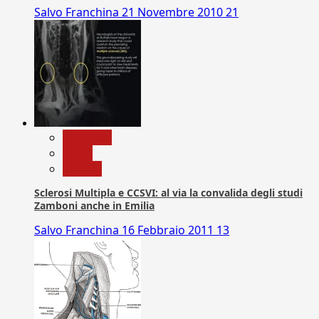
Salvo Franchina
21 Novembre 2010
21
Medicina
News
Ricerca
Sclerosi Multipla e CCSVI: al via la convalida degli studi
Zamboni anche in Emilia
Salvo Franchina
16 Febbraio 2011
13