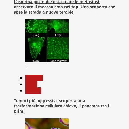
L’aspirina potrebbe ostacolare le metastasi:
osservato il meccanismo nei topi Una scoperta che
apre la strada a nuove terapie
5
biologia
News
Ricerca
Tumori più aggressivi: scoperta una
trasformazione cellulare chiave, il pancreas tra i
primi