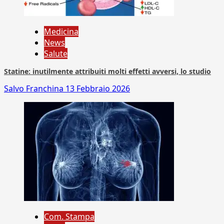
Medicina
News
Salute
Statine: inutilmente attribuiti molti effetti avversi, lo studio
Salvo Franchina
13 Febbraio 2026
Com. Stampa