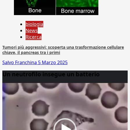
biologia
News
Ricerca
Tumori più aggressivi: scoperta una trasformazione cellulare
chiave, il pancreas tra i primi
Salvo Franchina
5 Marzo 2025
Un neutrofilo insegue un batterio
Video
Player