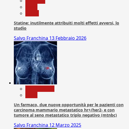
Medicina
News
Salute
Statine: inutilmente attribuiti molti effetti avversi, lo
studio
Salvo Franchina
13 Febbraio 2026
Com. Stampa
News
Un farmaco, due nuove opportunità per le pazienti con
carcinoma mammario metastatico hr+/her2- e con
tumore al seno metastatico triplo negativo (mtnbc)
Salvo Franchina
12 Marzo 2025