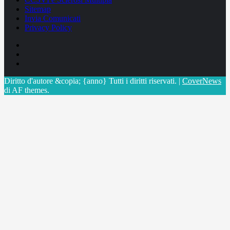
Sitemap
Invia Comunicati
Privacy Policy
Facebook
Linkedin
X
Diritto d'autore &copia; {anno} Tutti i diritti riservati.
|
CoverNews
di AF themes.