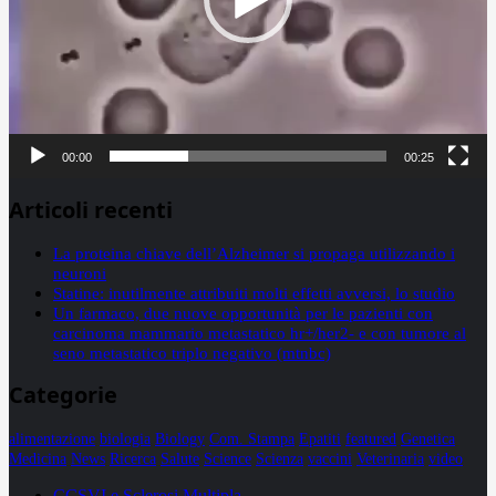
00:00
00:25
Articoli recenti
La proteina chiave dell’Alzheimer si propaga utilizzando i
neuroni
Statine: inutilmente attribuiti molti effetti avversi, lo studio
Un farmaco, due nuove opportunità per le pazienti con
carcinoma mammario metastatico hr+/her2- e con tumore al
seno metastatico triplo negativo (mtnbc)
Categorie
alimentazione
biologia
Biology
Com. Stampa
Epatiti
featured
Genetica
Medicina
News
Ricerca
Salute
Science
Scienza
vaccini
Veterinaria
video
CCSVI e Sclerosi Multipla