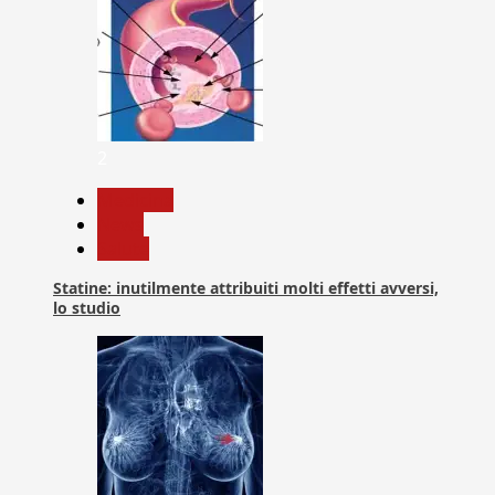
2
Medicina
News
Salute
Statine: inutilmente attribuiti molti effetti avversi,
lo studio