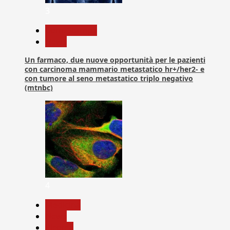
3
Com. Stampa
News
Un farmaco, due nuove opportunità per le pazienti
con carcinoma mammario metastatico hr+/her2- e
con tumore al seno metastatico triplo negativo
(mtnbc)
4
Medicina
News
Ricerca