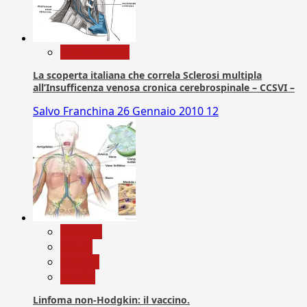
Com. Stampa
La scoperta italiana che correla Sclerosi multipla
all’Insufficenza venosa cronica cerebrospinale – CCSVI –
Salvo Franchina
26 Gennaio 2010
12
biologia
Salute
Scienza
vaccini
Linfoma non-Hodgkin: il vaccino.