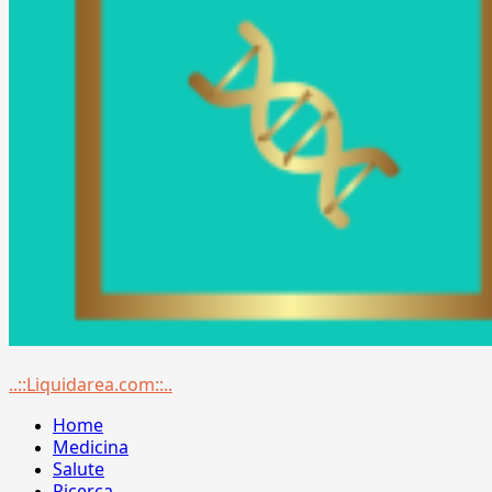
Menu
..::Liquidarea.com::..
principale
Home
Medicina
Salute
Ricerca