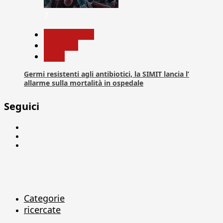
7
Com. Stampa
Medicina
News
Germi resistenti agli antibiotici, la SIMIT lancia l’
allarme sulla mortalità in ospedale
Seguici
Facebook
Linkedin
X
Categorie
ricercate