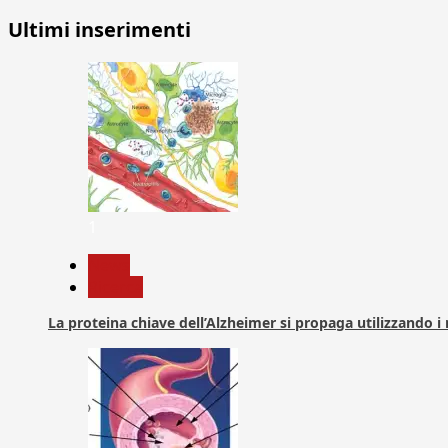
Ultimi inserimenti
1
News
Ricerca
La proteina chiave dell’Alzheimer si propaga utilizzando i