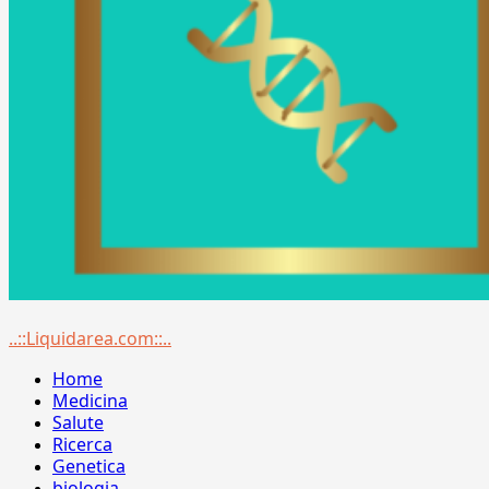
Menu
..::Liquidarea.com::..
principale
Home
Medicina
Salute
Ricerca
Genetica
biologia