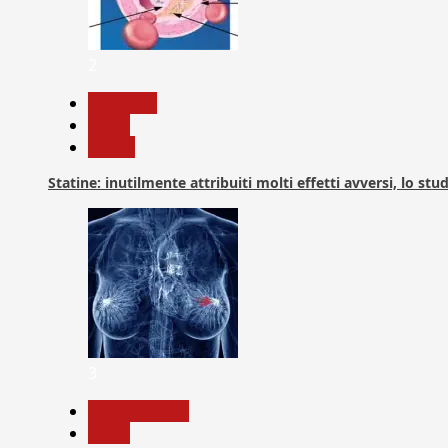
2
Medicina
News
Salute
Statine: inutilmente attribuiti molti effetti avversi, lo stu
3
Com. Stampa
News