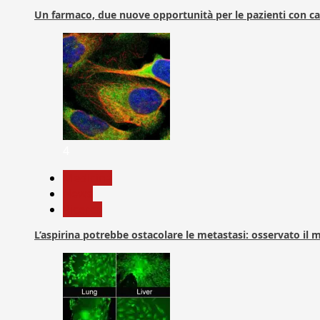
Un farmaco, due nuove opportunità per le pazienti con c
4
Medicina
News
Ricerca
L’aspirina potrebbe ostacolare le metastasi: osservato il