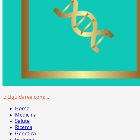
Menu
..::Liquidarea.com::..
principale
Home
Medicina
Salute
Ricerca
Genetica
biologia