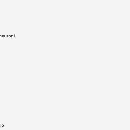
 neuroni
dio