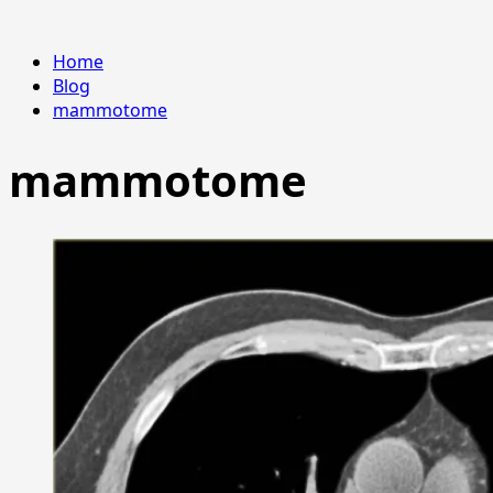
Home
Blog
mammotome
mammotome