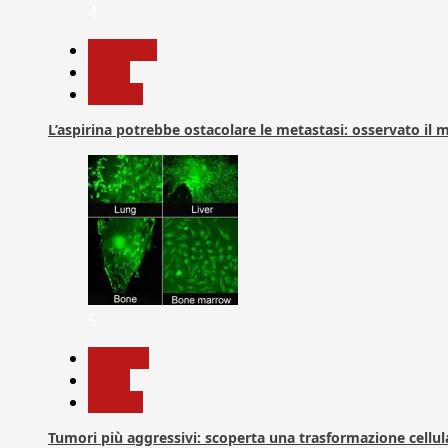
4
Medicina
News
Ricerca
L’aspirina potrebbe ostacolare le metastasi: osservato il
5
biologia
News
Ricerca
Tumori più aggressivi: scoperta una trasformazione cellular