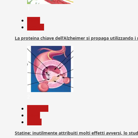
1
News
Ricerca
La proteina chiave dell’Alzheimer si propaga utilizzando i
2
Medicina
News
Salute
Statine: inutilmente attribuiti molti effetti avversi, lo stu