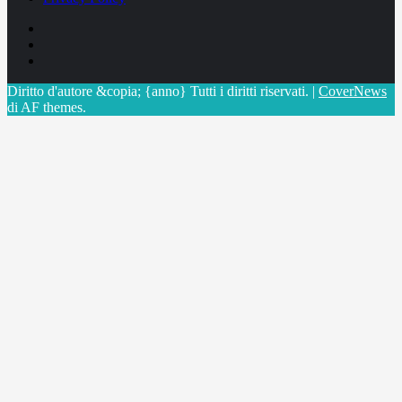
Facebook
Linkedin
X
Diritto d'autore &copia; {anno} Tutti i diritti riservati.
|
CoverNews
di AF themes.