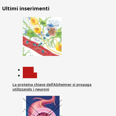
Ultimi inserimenti
1
News
Ricerca
La proteina chiave dell’Alzheimer si propaga
utilizzando i neuroni