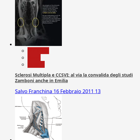
Medicina
News
Ricerca
Sclerosi Multipla e CCSVI: al via la convalida degli studi
Zamboni anche in Emilia
Salvo Franchina
16 Febbraio 2011
13