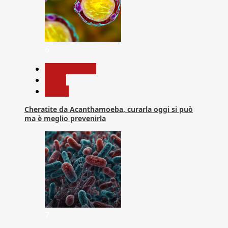
6
Com. Stampa
News
Salute
Cheratite da Acanthamoeba, curarla oggi si può
ma è meglio prevenirla
7