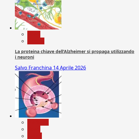
News
Ricerca
La proteina chiave dell’Alzheimer si propaga utilizzando
i neuroni
Salvo Franchina
14 Aprile 2026
Medicina
News
Salute