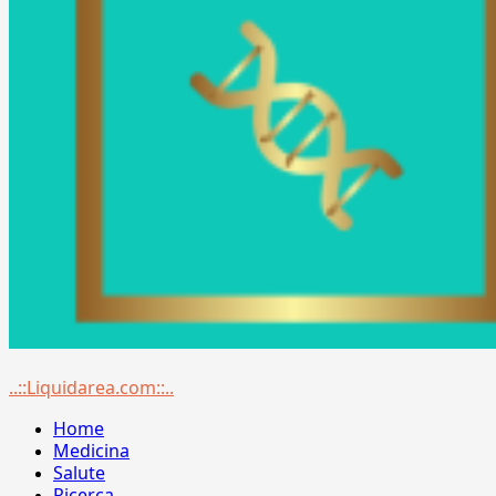
Menu
..::Liquidarea.com::..
principale
Home
Medicina
Salute
Ricerca