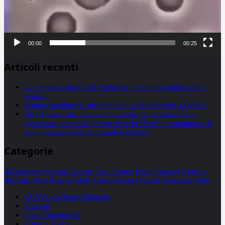
00:00
00:25
Articoli recenti
La proteina chiave dell’Alzheimer si propaga utilizzando i
neuroni
Statine: inutilmente attribuiti molti effetti avversi, lo studio
Un farmaco, due nuove opportunità per le pazienti con
carcinoma mammario metastatico hr+/her2- e con tumore al
seno metastatico triplo negativo (mtnbc)
Categorie
alimentazione
biologia
Biology
Com. Stampa
Epatiti
featured
Genetica
Medicina
News
Ricerca
Salute
Science
Scienza
vaccini
Veterinaria
video
CCSVI e Sclerosi Multipla
Sitemap
Invia Comunicati
Privacy Policy