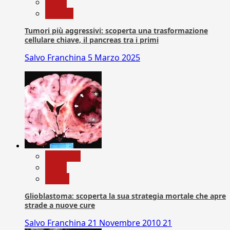
News
Ricerca
Tumori più aggressivi: scoperta una trasformazione
cellulare chiave, il pancreas tra i primi
Salvo Franchina
5 Marzo 2025
Medicina
News
Salute
Glioblastoma: scoperta la sua strategia mortale che apre
strade a nuove cure
Salvo Franchina
21 Novembre 2010
21