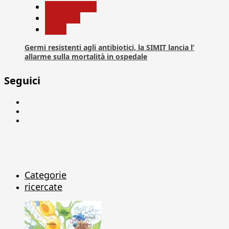
Com. Stampa
Medicina
News
Germi resistenti agli antibiotici, la SIMIT lancia l’
allarme sulla mortalità in ospedale
Seguici
Facebook
Linkedin
X
Categorie
ricercate