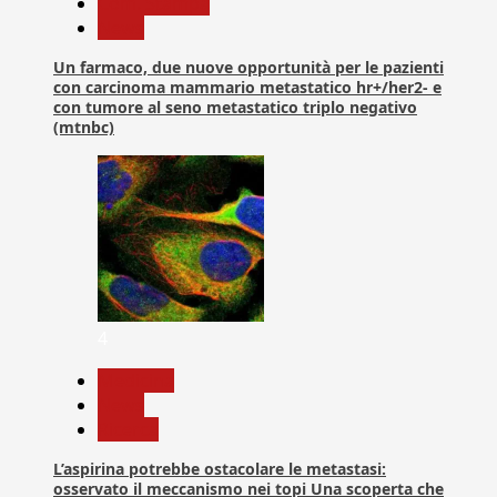
Com. Stampa
News
Un farmaco, due nuove opportunità per le pazienti
con carcinoma mammario metastatico hr+/her2- e
con tumore al seno metastatico triplo negativo
(mtnbc)
4
Medicina
News
Ricerca
L’aspirina potrebbe ostacolare le metastasi:
osservato il meccanismo nei topi Una scoperta che