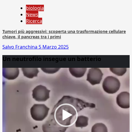
biologia
News
Ricerca
Tumori più aggressivi: scoperta una trasformazione cellulare
chiave, il pancreas tra i primi
Salvo Franchina
5 Marzo 2025
Un neutrofilo insegue un batterio
Video
Player