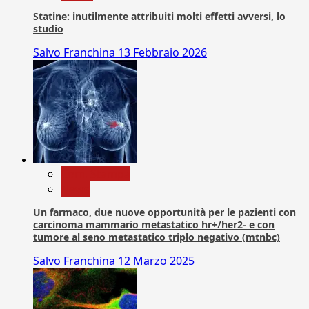
Statine: inutilmente attribuiti molti effetti avversi, lo
studio
Salvo Franchina
13 Febbraio 2026
Com. Stampa
News
Un farmaco, due nuove opportunità per le pazienti con
carcinoma mammario metastatico hr+/her2- e con
tumore al seno metastatico triplo negativo (mtnbc)
Salvo Franchina
12 Marzo 2025