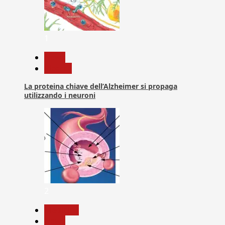
1
News
Ricerca
La proteina chiave dell’Alzheimer si propaga
utilizzando i neuroni
2
Medicina
News