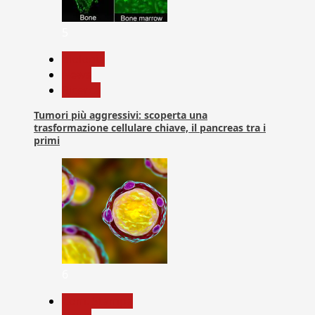
5
biologia
News
Ricerca
Tumori più aggressivi: scoperta una
trasformazione cellulare chiave, il pancreas tra i
primi
6
Com. Stampa