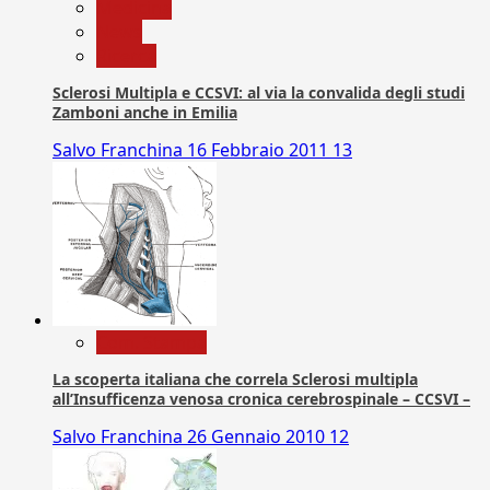
Medicina
News
Ricerca
Sclerosi Multipla e CCSVI: al via la convalida degli studi
Zamboni anche in Emilia
Salvo Franchina
16 Febbraio 2011
13
Com. Stampa
La scoperta italiana che correla Sclerosi multipla
all’Insufficenza venosa cronica cerebrospinale – CCSVI –
Salvo Franchina
26 Gennaio 2010
12