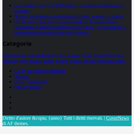
La proteina chiave dell’Alzheimer si propaga utilizzando i
neuroni
Statine: inutilmente attribuiti molti effetti avversi, lo studio
Un farmaco, due nuove opportunità per le pazienti con
carcinoma mammario metastatico hr+/her2- e con tumore al
seno metastatico triplo negativo (mtnbc)
Categorie
alimentazione
biologia
Biology
Com. Stampa
Epatiti
featured
Genetica
Medicina
News
Ricerca
Salute
Science
Scienza
vaccini
Veterinaria
video
CCSVI e Sclerosi Multipla
Sitemap
Invia Comunicati
Privacy Policy
Facebook
Linkedin
X
Diritto d'autore &copia; {anno} Tutti i diritti riservati.
|
CoverNews
di AF themes.