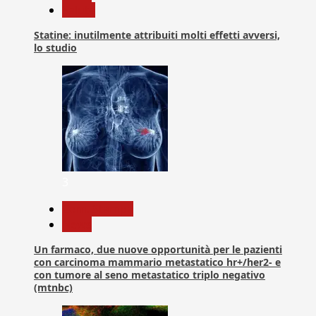
Salute
Statine: inutilmente attribuiti molti effetti avversi,
lo studio
3
Com. Stampa
News
Un farmaco, due nuove opportunità per le pazienti
con carcinoma mammario metastatico hr+/her2- e
con tumore al seno metastatico triplo negativo
(mtnbc)