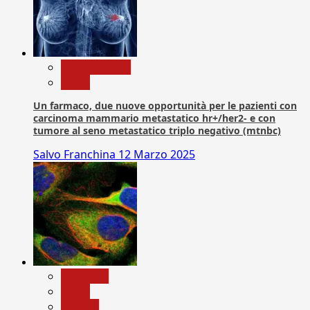
Com. Stampa
News
Un farmaco, due nuove opportunità per le pazienti con
carcinoma mammario metastatico hr+/her2- e con
tumore al seno metastatico triplo negativo (mtnbc)
Salvo Franchina
12 Marzo 2025
Medicina
News
Ricerca