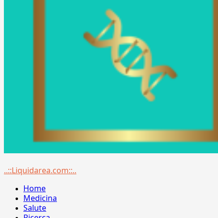
Menu
..::Liquidarea.com::..
principale
Home
Medicina
Salute
Ricerca