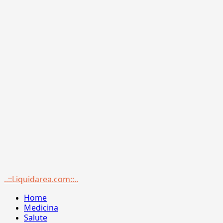
Menu
..::Liquidarea.com::..
principale
Home
Medicina
Salute