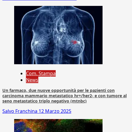
Com. Stampa
News
Un farmaco, due nuove opportunità per le pazienti con
carcinoma mammario metastatico hr+/her2- e con tumore al
seno metastatico triplo negativo (mtnbc)
Salvo Franchina
12 Marzo 2025