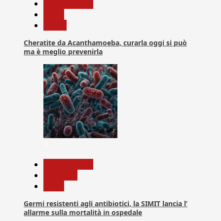
Com. Stampa
News
Salute
Cheratite da Acanthamoeba, curarla oggi si può
ma è meglio prevenirla
7
Com. Stampa
Medicina
News
Germi resistenti agli antibiotici, la SIMIT lancia l’
allarme sulla mortalità in ospedale