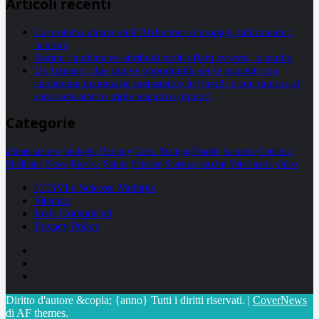
Articoli recenti
La proteina chiave dell’Alzheimer si propaga utilizzando i
neuroni
Statine: inutilmente attribuiti molti effetti avversi, lo studio
Un farmaco, due nuove opportunità per le pazienti con
carcinoma mammario metastatico hr+/her2- e con tumore al
seno metastatico triplo negativo (mtnbc)
Categorie
alimentazione
biologia
Biology
Com. Stampa
Epatiti
featured
Genetica
Medicina
News
Ricerca
Salute
Science
Scienza
vaccini
Veterinaria
video
CCSVI e Sclerosi Multipla
Sitemap
Invia Comunicati
Privacy Policy
Facebook
Linkedin
X
Diritto d'autore &copia; {anno} Tutti i diritti riservati.
|
CoverNews
di AF themes.