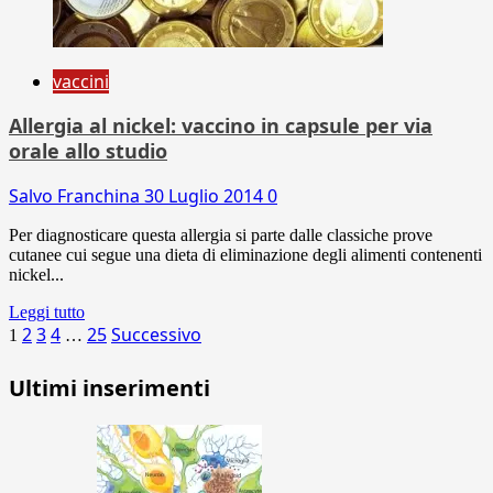
vaccini
Allergia al nickel: vaccino in capsule per via
orale allo studio
Salvo Franchina
30 Luglio 2014
0
Per diagnosticare questa allergia si parte dalle classiche prove
cutanee cui segue una dieta di eliminazione degli alimenti contenenti
nickel...
Leggi tutto
Paginazione
2
3
4
25
Successivo
1
…
degli
Ultimi inserimenti
articoli