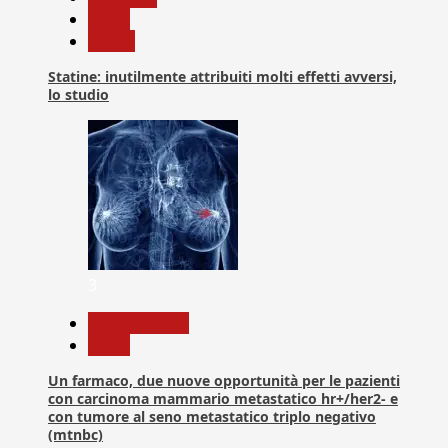
News
Salute
Statine: inutilmente attribuiti molti effetti avversi,
lo studio
3
Com. Stampa
News
Un farmaco, due nuove opportunità per le pazienti
con carcinoma mammario metastatico hr+/her2- e
con tumore al seno metastatico triplo negativo
(mtnbc)