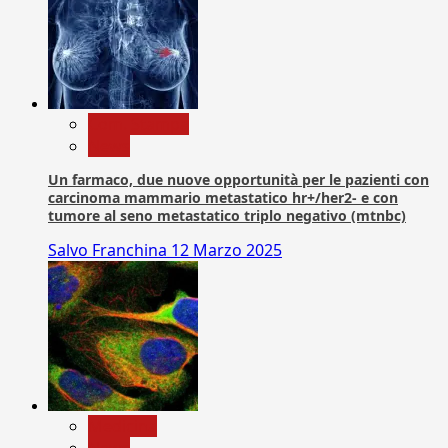
Com. Stampa
News
Un farmaco, due nuove opportunità per le pazienti con
carcinoma mammario metastatico hr+/her2- e con
tumore al seno metastatico triplo negativo (mtnbc)
Salvo Franchina
12 Marzo 2025
Medicina
News