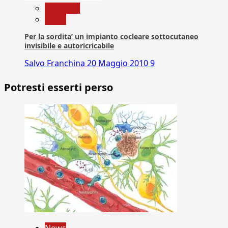
Medicina
News
Per la sordita’ un impianto cocleare sottocutaneo
invisibile e autoricricabile
Salvo Franchina
20 Maggio 2010
9
Potresti esserti perso