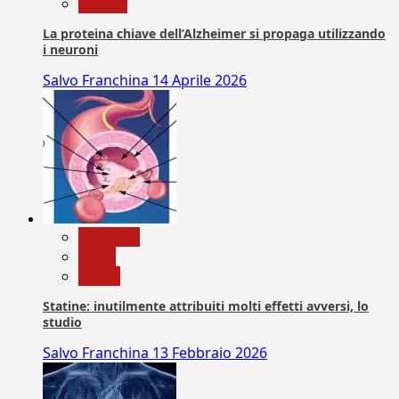
Ricerca
La proteina chiave dell’Alzheimer si propaga utilizzando
i neuroni
Salvo Franchina
14 Aprile 2026
Medicina
News
Salute
Statine: inutilmente attribuiti molti effetti avversi, lo
studio
Salvo Franchina
13 Febbraio 2026