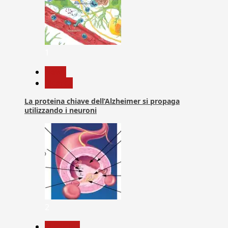
1
News
Ricerca
La proteina chiave dell’Alzheimer si propaga
utilizzando i neuroni
2
Medicina