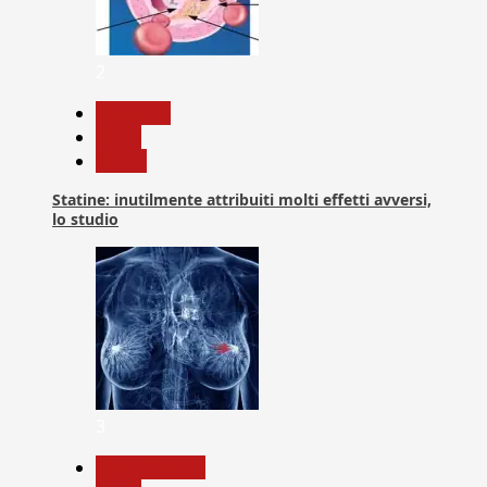
2
Medicina
News
Salute
Statine: inutilmente attribuiti molti effetti avversi,
lo studio
3
Com. Stampa