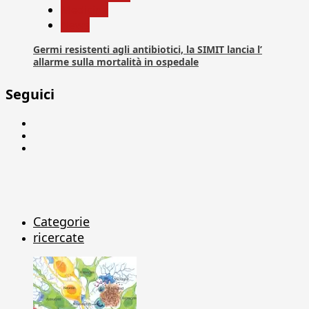
Medicina
News
Germi resistenti agli antibiotici, la SIMIT lancia l’
allarme sulla mortalità in ospedale
Seguici
Facebook
Linkedin
X
Categorie
ricercate