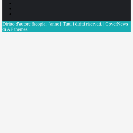
Facebook
Linkedin
X
Diritto d'autore &copia; {anno} Tutti i diritti riservati.
|
CoverNews
di AF themes.