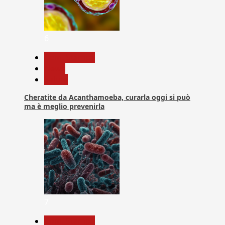
6
Com. Stampa
News
Salute
Cheratite da Acanthamoeba, curarla oggi si può
ma è meglio prevenirla
7
Com. Stampa