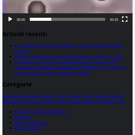
00:00
00:25
Articoli recenti
La proteina chiave dell’Alzheimer si propaga utilizzando i
neuroni
Statine: inutilmente attribuiti molti effetti avversi, lo studio
Un farmaco, due nuove opportunità per le pazienti con
carcinoma mammario metastatico hr+/her2- e con tumore al
seno metastatico triplo negativo (mtnbc)
Categorie
alimentazione
biologia
Biology
Com. Stampa
Epatiti
featured
Genetica
Medicina
News
Ricerca
Salute
Science
Scienza
vaccini
Veterinaria
video
CCSVI e Sclerosi Multipla
Sitemap
Invia Comunicati
Privacy Policy