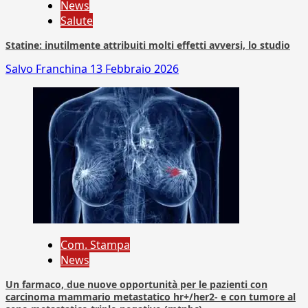
News
Salute
Statine: inutilmente attribuiti molti effetti avversi, lo studio
Salvo Franchina
13 Febbraio 2026
Com. Stampa
News
Un farmaco, due nuove opportunità per le pazienti con
carcinoma mammario metastatico hr+/her2- e con tumore al