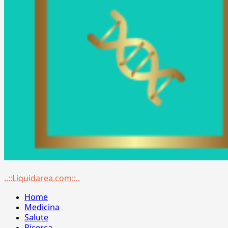
Menu
..::Liquidarea.com::..
principale
Home
Medicina
Salute
Ricerca