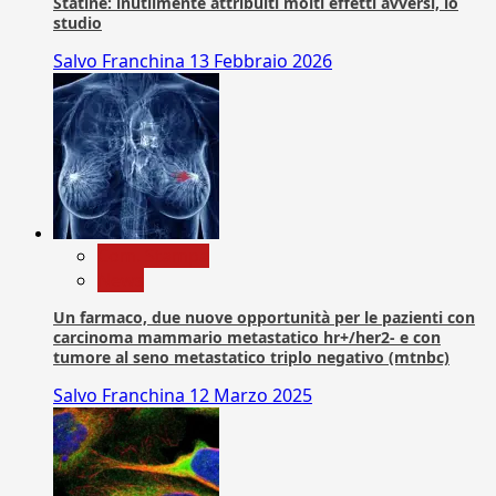
Statine: inutilmente attribuiti molti effetti avversi, lo
studio
Salvo Franchina
13 Febbraio 2026
Com. Stampa
News
Un farmaco, due nuove opportunità per le pazienti con
carcinoma mammario metastatico hr+/her2- e con
tumore al seno metastatico triplo negativo (mtnbc)
Salvo Franchina
12 Marzo 2025