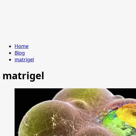
Home
Blog
matrigel
matrigel