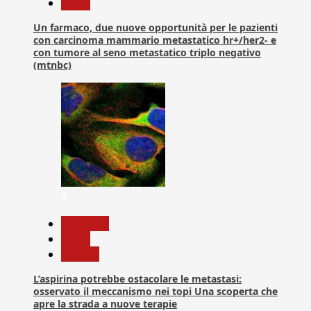
News
Un farmaco, due nuove opportunità per le pazienti
con carcinoma mammario metastatico hr+/her2- e
con tumore al seno metastatico triplo negativo
(mtnbc)
4
Medicina
News
Ricerca
L’aspirina potrebbe ostacolare le metastasi:
osservato il meccanismo nei topi Una scoperta che
apre la strada a nuove terapie