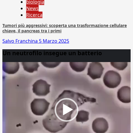
biologia
News
Ricerca
Tumori più aggressivi: scoperta una trasformazione cellulare
chiave, il pancreas tra i primi
Salvo Franchina
5 Marzo 2025
Un neutrofilo insegue un batterio
Video
Player