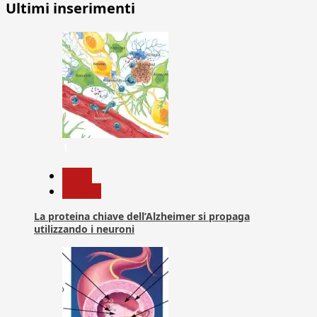
Ultimi inserimenti
1
News
Ricerca
La proteina chiave dell’Alzheimer si propaga
utilizzando i neuroni