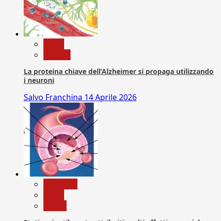
News
Ricerca
La proteina chiave dell’Alzheimer si propaga utilizzando
i neuroni
Salvo Franchina
14 Aprile 2026
Medicina
News
Salute