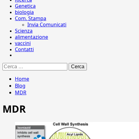
Genetica
biologia
Com. Stampa
Invia Comunicati
Scienza
alimentazione
vaccini
Contatti
Ricerca
per:
Home
Blog
MDR
MDR