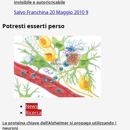
invisibile e autoricricabile
Salvo Franchina
20 Maggio 2010
9
Potresti esserti perso
News
Ricerca
La proteina chiave dell’Alzheimer si propaga utilizzando i
neuroni