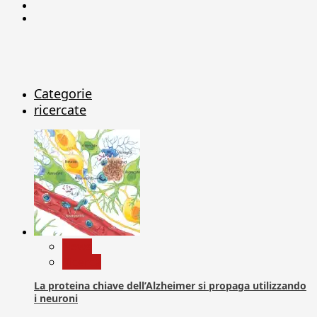
Linkedin
X
Categorie
ricercate
News
Ricerca
La proteina chiave dell’Alzheimer si propaga utilizzando
i neuroni