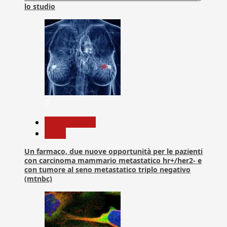
lo studio
3
Com. Stampa
News
Un farmaco, due nuove opportunità per le pazienti
con carcinoma mammario metastatico hr+/her2- e
con tumore al seno metastatico triplo negativo
(mtnbc)