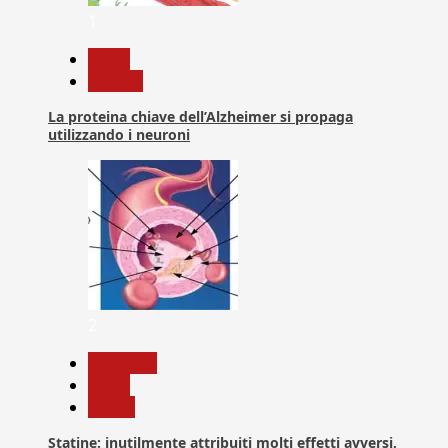
1
News
Ricerca
La proteina chiave dell’Alzheimer si propaga
utilizzando i neuroni
2
Medicina
News
Salute
Statine: inutilmente attribuiti molti effetti avversi,