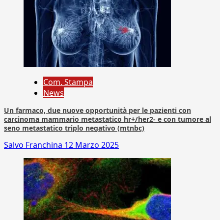
Com. Stampa
News
Un farmaco, due nuove opportunità per le pazienti con
carcinoma mammario metastatico hr+/her2- e con tumore al
seno metastatico triplo negativo (mtnbc)
Salvo Franchina
12 Marzo 2025