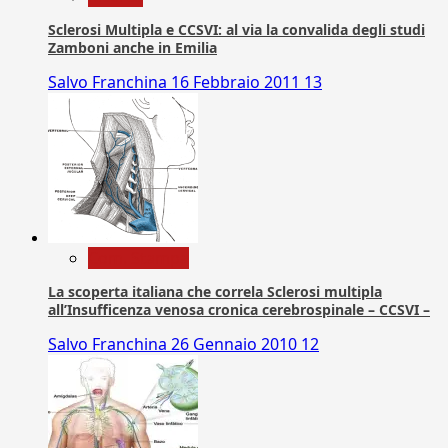
Sclerosi Multipla e CCSVI: al via la convalida degli studi
Zamboni anche in Emilia
Salvo Franchina
16 Febbraio 2011
13
Com. Stampa
La scoperta italiana che correla Sclerosi multipla
all’Insufficenza venosa cronica cerebrospinale – CCSVI –
Salvo Franchina
26 Gennaio 2010
12