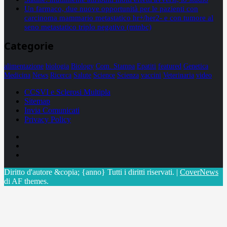
Un farmaco, due nuove opportunità per le pazienti con
carcinoma mammario metastatico hr+/her2- e con tumore al
seno metastatico triplo negativo (mtnbc)
Categorie
alimentazione
biologia
Biology
Com. Stampa
Epatiti
featured
Genetica
Medicina
News
Ricerca
Salute
Science
Scienza
vaccini
Veterinaria
video
CCSVI e Sclerosi Multipla
Sitemap
Invia Comunicati
Privacy Policy
Facebook
Linkedin
X
Diritto d'autore &copia; {anno} Tutti i diritti riservati.
|
CoverNews
di AF themes.