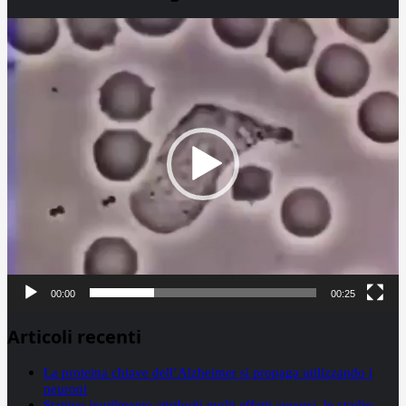
Video
Player
00:00
00:25
Articoli recenti
La proteina chiave dell’Alzheimer si propaga utilizzando i
neuroni
Statine: inutilmente attribuiti molti effetti avversi, lo studio