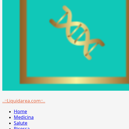
Menu
..::Liquidarea.com::..
principale
Home
Medicina
Salute
Ricerca