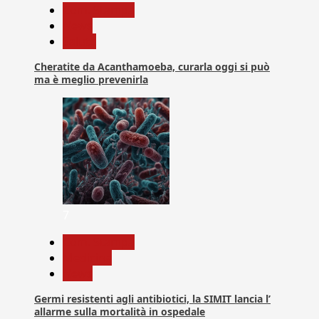
Com. Stampa
News
Salute
Cheratite da Acanthamoeba, curarla oggi si può
ma è meglio prevenirla
7
Com. Stampa
Medicina
News
Germi resistenti agli antibiotici, la SIMIT lancia l’
allarme sulla mortalità in ospedale