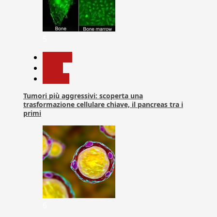
5
biologia
News
Ricerca
Tumori più aggressivi: scoperta una
trasformazione cellulare chiave, il pancreas tra i
primi
6