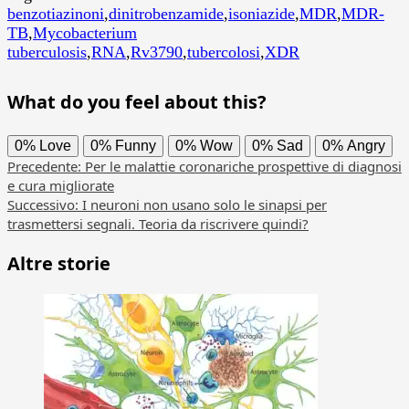
benzotiazinoni
,
dinitrobenzamide
,
isoniazide
,
MDR
,
MDR-
TB
,
Mycobacterium
tuberculosis
,
RNA
,
Rv3790
,
tubercolosi
,
XDR
What do you feel about this?
0%
Love
0%
Funny
0%
Wow
0%
Sad
0%
Angry
Navigazione
Precedente:
Per le malattie coronariche prospettive di diagnosi
e cura migliorate
articolo
Successivo:
I neuroni non usano solo le sinapsi per
trasmettersi segnali. Teoria da riscrivere quindi?
Altre storie