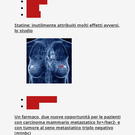
Medicina
News
Salute
Statine: inutilmente attribuiti molti effetti avversi,
lo studio
3
Com. Stampa
News
Un farmaco, due nuove opportunità per le pazienti
con carcinoma mammario metastatico hr+/her2- e
con tumore al seno metastatico triplo negativo
(mtnbc)