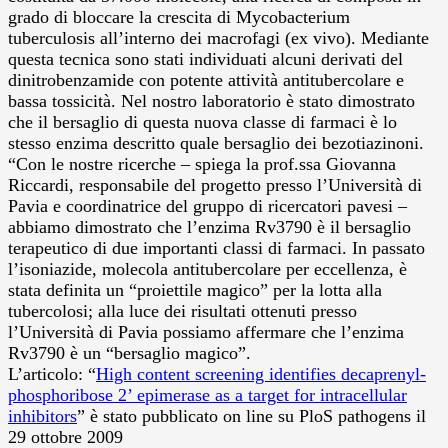
grado di bloccare la crescita di Mycobacterium
tuberculosis all’interno dei macrofagi (ex vivo). Mediante
questa tecnica sono stati individuati alcuni derivati del
dinitrobenzamide con potente attività antitubercolare e
bassa tossicità. Nel nostro laboratorio è stato dimostrato
che il bersaglio di questa nuova classe di farmaci è lo
stesso enzima descritto quale bersaglio dei bezotiazinoni.
“Con le nostre ricerche – spiega la prof.ssa Giovanna
Riccardi, responsabile del progetto presso l’Università di
Pavia e coordinatrice del gruppo di ricercatori pavesi –
abbiamo dimostrato che l’enzima Rv3790 è il bersaglio
terapeutico di due importanti classi di farmaci. In passato
l’isoniazide, molecola antitubercolare per eccellenza, è
stata definita un “proiettile magico” per la lotta alla
tubercolosi; alla luce dei risultati ottenuti presso
l’Università di Pavia possiamo affermare che l’enzima
Rv3790 è un “bersaglio magico”.
L’articolo: “
High content screening identifies decaprenyl-
phosphoribose 2’ epimerase as a target for intracellular
inhibitors
” è stato pubblicato on line su PloS pathogens il
29 ottobre 2009