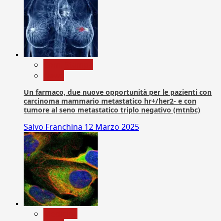
Com. Stampa
News
Un farmaco, due nuove opportunità per le pazienti con
carcinoma mammario metastatico hr+/her2- e con
tumore al seno metastatico triplo negativo (mtnbc)
Salvo Franchina
12 Marzo 2025
Medicina