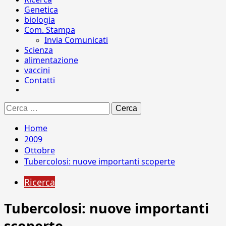
Genetica
biologia
Com. Stampa
Invia Comunicati
Scienza
alimentazione
vaccini
Contatti
Ricerca
per:
Home
2009
Ottobre
Tubercolosi: nuove importanti scoperte
Ricerca
Tubercolosi: nuove importanti
scoperte