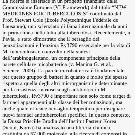
La ricerca si inserisce in un progetto finanziato dalla
Commissione Europea (VI Framework) dal titolo “NEW
MEDICINES FOR TUBERCULOSIS” coordinato dal
Prof. Stewart Cole (Ecole Polytechnique Fédérale de
Lausanne), uno scienziato di fama internazionale da anni
in prima linea nella lotta alla tubercolosi. Recentemente, a
Pavia, è stato dimostrato che il bersaglio dei
benzotiazinoni è l’enzima Rv3790 essenziale per la vita di
M. tuberculosis e coinvolto nella sintesi
dell’arabinogalattano, un componente principale della
parete cellulare micobatterica (v. Manina G. et al.,
Science. 2009). La parete micobatterica è fondamentale
per questo gruppo di batteri in quanto è molto più spessa
rispetto a quella degli altri microrganismi e determinante
per la resistenza intrinseca agli antibiotici in M.
tuberculosis. Rv3790 è importante non solo come target di
farmaci appartenenti alla classe dei benzotiazinoni, ma
anche quale efficace bersaglio terapeutico per disegnare
nuovi farmaci antitubercolari specifici. In questo contesto,
la Dr.ssa Priscille Brodin dell’Institut Pasteur Korea
(Seoul, Korea) ha analizzato una libreria chimica,
costituita da 57.000 molecole, alla ricerca di composti in