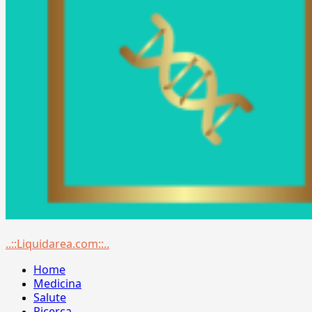
Menu
..::Liquidarea.com::..
principale
Home
Medicina
Salute
Ricerca