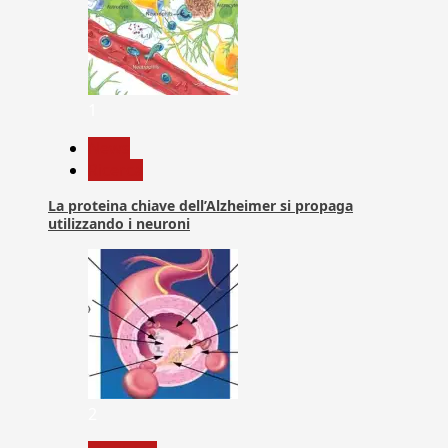
1
News
Ricerca
La proteina chiave dell’Alzheimer si propaga
utilizzando i neuroni
2