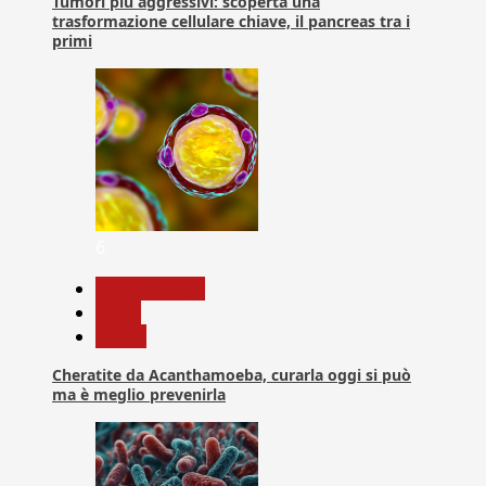
Tumori più aggressivi: scoperta una
trasformazione cellulare chiave, il pancreas tra i
primi
6
Com. Stampa
News
Salute
Cheratite da Acanthamoeba, curarla oggi si può
ma è meglio prevenirla