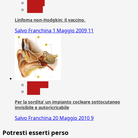
Scienza
vaccini
Linfoma non-Hodgkin: il vaccino.
Salvo Franchina
1 Maggio 2009
11
Medicina
News
Per la sordita’ un impianto cocleare sottocutaneo
invisibile e autoricricabile
Salvo Franchina
20 Maggio 2010
9
Potresti esserti perso