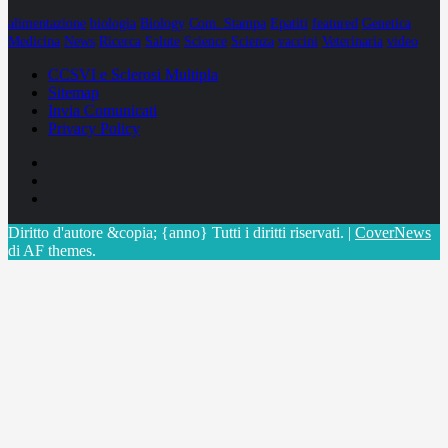
alimentazione
biologia
Biology
Com. Stampa
Epatiti
featured
Genetica
Medicina
News
Ricerca
Salute
Science
Scienza
vaccini
Veterinaria
video
CCSVI e Sclerosi Multipla
Sitemap
Invia Comunicati
Privacy Policy
Facebook
Linkedin
X
Diritto d'autore &copia; {anno} Tutti i diritti riservati.
|
CoverNews
di AF themes.