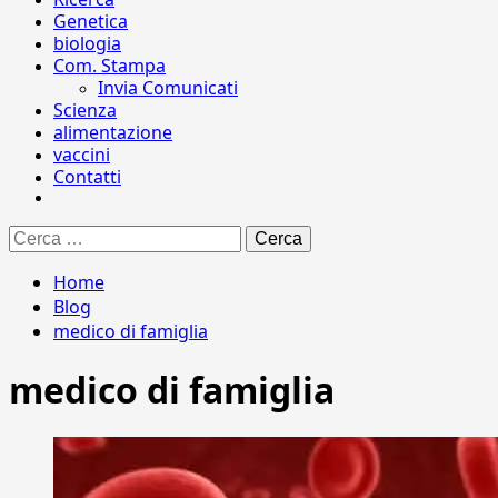
Genetica
biologia
Com. Stampa
Invia Comunicati
Scienza
alimentazione
vaccini
Contatti
Ricerca
per:
Home
Blog
medico di famiglia
medico di famiglia