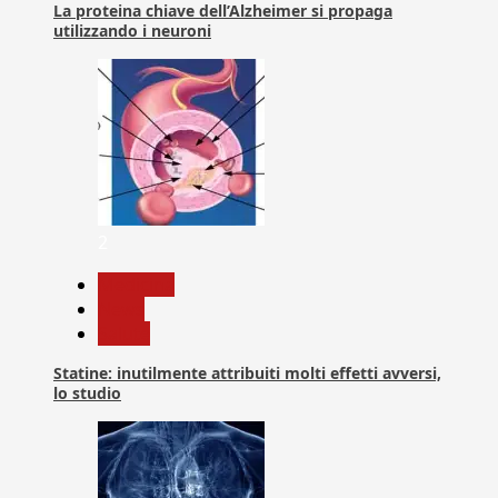
La proteina chiave dell’Alzheimer si propaga
utilizzando i neuroni
2
Medicina
News
Salute
Statine: inutilmente attribuiti molti effetti avversi,
lo studio