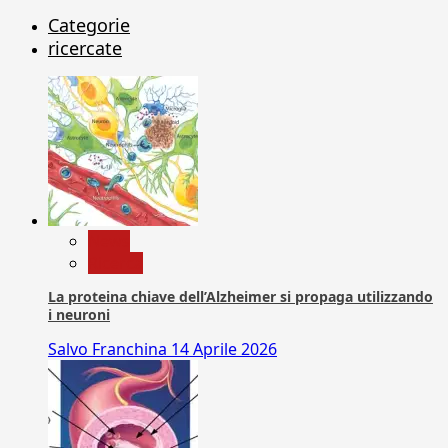
Categorie
ricercate
News
Ricerca
La proteina chiave dell’Alzheimer si propaga utilizzando
i neuroni
Salvo Franchina
14 Aprile 2026