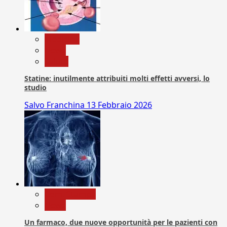
Medicina
News
Salute
Statine: inutilmente attribuiti molti effetti avversi, lo
studio
Salvo Franchina
13 Febbraio 2026
Com. Stampa
News
Un farmaco, due nuove opportunità per le pazienti con