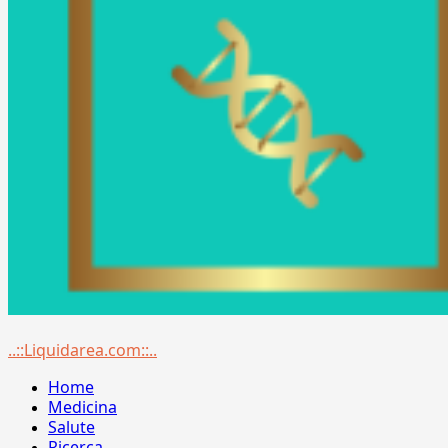
Menu
..::Liquidarea.com::..
principale
Home
Medicina
Salute
Ricerca