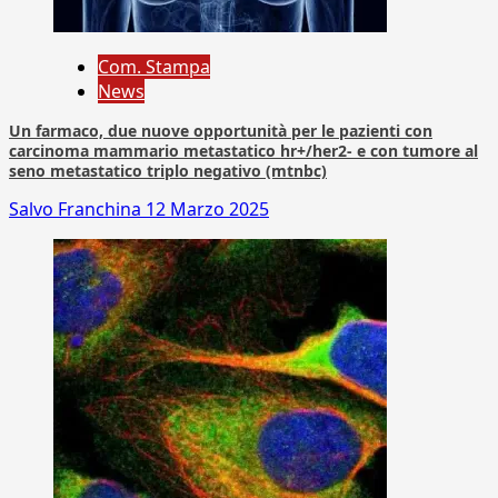
Com. Stampa
News
Un farmaco, due nuove opportunità per le pazienti con
carcinoma mammario metastatico hr+/her2- e con tumore al
seno metastatico triplo negativo (mtnbc)
Salvo Franchina
12 Marzo 2025