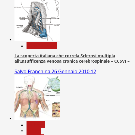
Com. Stampa
La scoperta italiana che correla Sclerosi multipla
all’Insufficenza venosa cronica cerebrospinale – CCSVI –
Salvo Franchina
26 Gennaio 2010
12
biologia
Salute