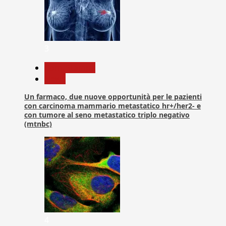
3
Com. Stampa
News
Un farmaco, due nuove opportunità per le pazienti
con carcinoma mammario metastatico hr+/her2- e
con tumore al seno metastatico triplo negativo
(mtnbc)
4