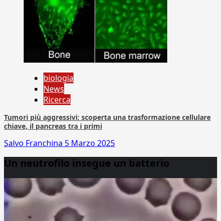
biologia
News
Ricerca
Tumori più aggressivi: scoperta una trasformazione cellulare
chiave, il pancreas tra i primi
Salvo Franchina
5 Marzo 2025
Un neutrofilo insegue un batterio
Video
Player