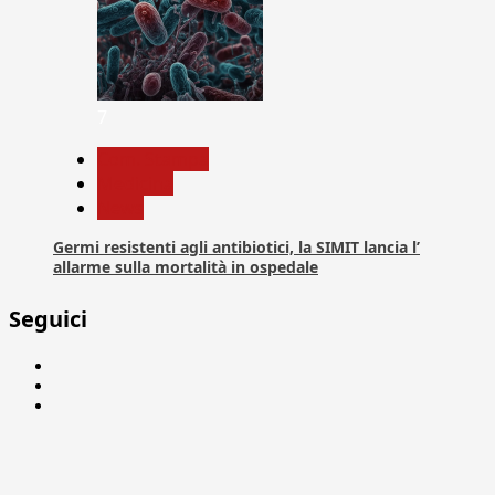
7
Com. Stampa
Medicina
News
Germi resistenti agli antibiotici, la SIMIT lancia l’
allarme sulla mortalità in ospedale
Seguici
Facebook
Linkedin
X