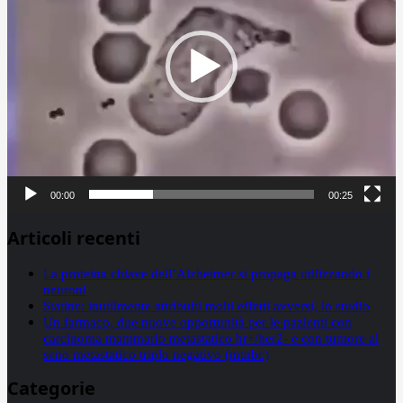
00:00
00:25
Articoli recenti
La proteina chiave dell’Alzheimer si propaga utilizzando i
neuroni
Statine: inutilmente attribuiti molti effetti avversi, lo studio
Un farmaco, due nuove opportunità per le pazienti con
carcinoma mammario metastatico hr+/her2- e con tumore al
seno metastatico triplo negativo (mtnbc)
Categorie