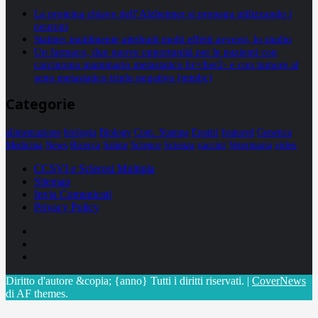
La proteina chiave dell’Alzheimer si propaga utilizzando i
neuroni
Statine: inutilmente attribuiti molti effetti avversi, lo studio
Un farmaco, due nuove opportunità per le pazienti con
carcinoma mammario metastatico hr+/her2- e con tumore al
seno metastatico triplo negativo (mtnbc)
Categorie
alimentazione
biologia
Biology
Com. Stampa
Epatiti
featured
Genetica
Medicina
News
Ricerca
Salute
Science
Scienza
vaccini
Veterinaria
video
CCSVI e Sclerosi Multipla
Sitemap
Invia Comunicati
Privacy Policy
Facebook
Linkedin
X
Diritto d'autore &copia; {anno} Tutti i diritti riservati.
|
CoverNews
di AF themes.