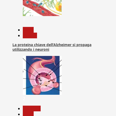
1
News
Ricerca
La proteina chiave dell’Alzheimer si propaga
utilizzando i neuroni
2
Medicina
News