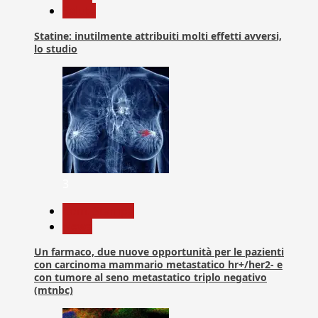
Salute
Statine: inutilmente attribuiti molti effetti avversi,
lo studio
3
Com. Stampa
News
Un farmaco, due nuove opportunità per le pazienti
con carcinoma mammario metastatico hr+/her2- e
con tumore al seno metastatico triplo negativo
(mtnbc)