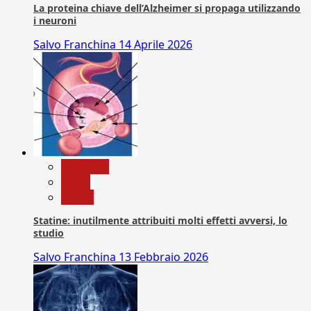
La proteina chiave dell’Alzheimer si propaga utilizzando
i neuroni
Salvo Franchina
14 Aprile 2026
Medicina
News
Salute
Statine: inutilmente attribuiti molti effetti avversi, lo
studio
Salvo Franchina
13 Febbraio 2026