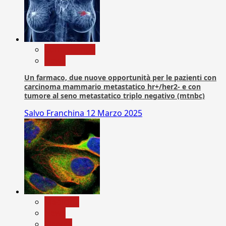
Com. Stampa
News
Un farmaco, due nuove opportunità per le pazienti con
carcinoma mammario metastatico hr+/her2- e con
tumore al seno metastatico triplo negativo (mtnbc)
Salvo Franchina
12 Marzo 2025
Medicina
News
Ricerca