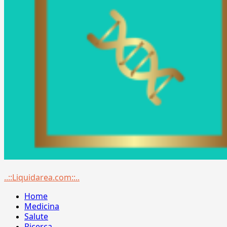
Menu
..::Liquidarea.com::..
principale
Home
Medicina
Salute
Ricerca