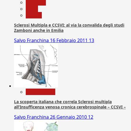
Medicina
News
Ricerca
Sclerosi Multipla e CCSVI: al via la convalida degli studi
Zamboni anche in Emilia
Salvo Franchina
16 Febbraio 2011
13
Com. Stampa
La scoperta italiana che correla Sclerosi multipla
all’Insufficenza venosa cronica cerebrospinale – CCSVI –
Salvo Franchina
26 Gennaio 2010
12