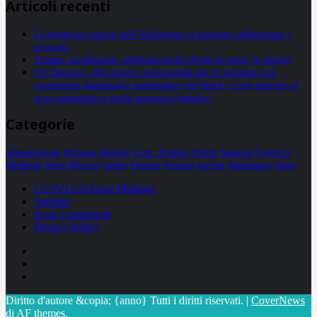
Articoli recenti
La proteina chiave dell’Alzheimer si propaga utilizzando i
neuroni
Statine: inutilmente attribuiti molti effetti avversi, lo studio
Un farmaco, due nuove opportunità per le pazienti con
carcinoma mammario metastatico hr+/her2- e con tumore al
seno metastatico triplo negativo (mtnbc)
Categorie
alimentazione
biologia
Biology
Com. Stampa
Epatiti
featured
Genetica
Medicina
News
Ricerca
Salute
Science
Scienza
vaccini
Veterinaria
video
CCSVI e Sclerosi Multipla
Sitemap
Invia Comunicati
Privacy Policy
Facebook
Linkedin
X
Diritto d'autore &copia; {anno} Tutti i diritti riservati.
|
CoverNews
di AF themes.