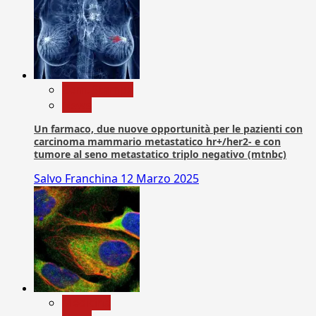
Com. Stampa
News
Un farmaco, due nuove opportunità per le pazienti con
carcinoma mammario metastatico hr+/her2- e con
tumore al seno metastatico triplo negativo (mtnbc)
Salvo Franchina
12 Marzo 2025
Medicina