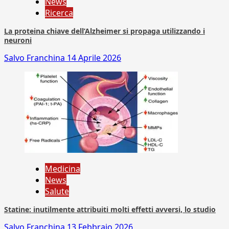
News
Ricerca
La proteina chiave dell’Alzheimer si propaga utilizzando i
neuroni
Salvo Franchina
14 Aprile 2026
Medicina
News
Salute
Statine: inutilmente attribuiti molti effetti avversi, lo studio
Salvo Franchina
13 Febbraio 2026