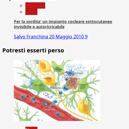
Medicina
News
Per la sordita’ un impianto cocleare sottocutaneo
invisibile e autoricricabile
Salvo Franchina
20 Maggio 2010
9
Potresti esserti perso