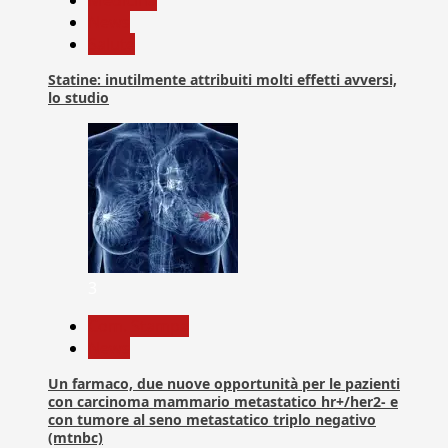
News
Salute
Statine: inutilmente attribuiti molti effetti avversi,
lo studio
3
Com. Stampa
News
Un farmaco, due nuove opportunità per le pazienti
con carcinoma mammario metastatico hr+/her2- e
con tumore al seno metastatico triplo negativo
(mtnbc)