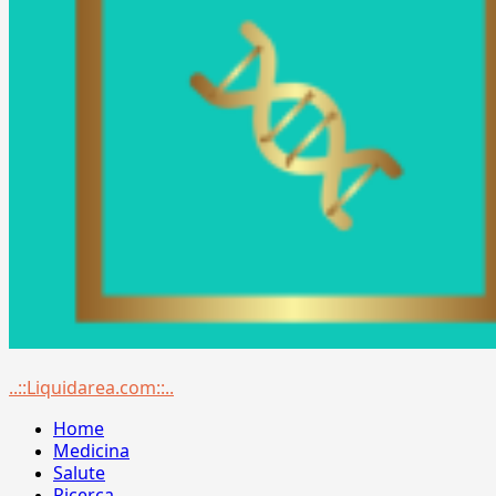
Menu
..::Liquidarea.com::..
principale
Home
Medicina
Salute
Ricerca