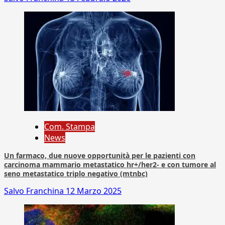
Com. Stampa
News
Un farmaco, due nuove opportunità per le pazienti con
carcinoma mammario metastatico hr+/her2- e con tumore al
seno metastatico triplo negativo (mtnbc)
Salvo Franchina
12 Marzo 2025