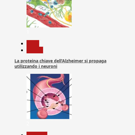
1
News
Ricerca
La proteina chiave dell’Alzheimer si propaga
utilizzando i neuroni
2
Medicina