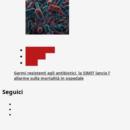
7
Com. Stampa
Medicina
News
Germi resistenti agli antibiotici, la SIMIT lancia l’
allarme sulla mortalità in ospedale
Seguici
Facebook
Linkedin
X