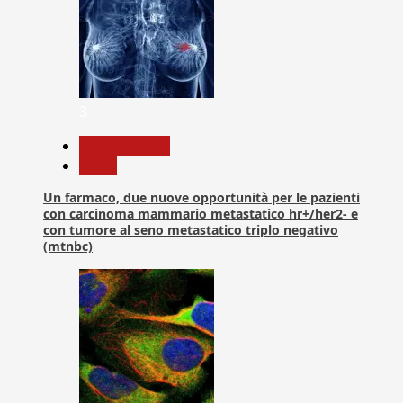
3
Com. Stampa
News
Un farmaco, due nuove opportunità per le pazienti
con carcinoma mammario metastatico hr+/her2- e
con tumore al seno metastatico triplo negativo
(mtnbc)