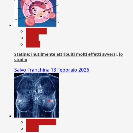
Medicina
News
Salute
Statine: inutilmente attribuiti molti effetti avversi, lo
studio
Salvo Franchina
13 Febbraio 2026
Com. Stampa
News