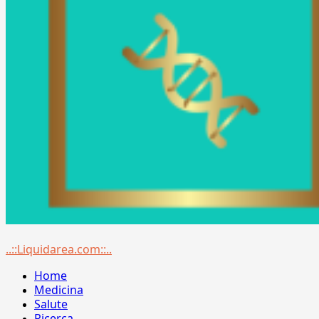
Menu
..::Liquidarea.com::..
principale
Home
Medicina
Salute
Ricerca