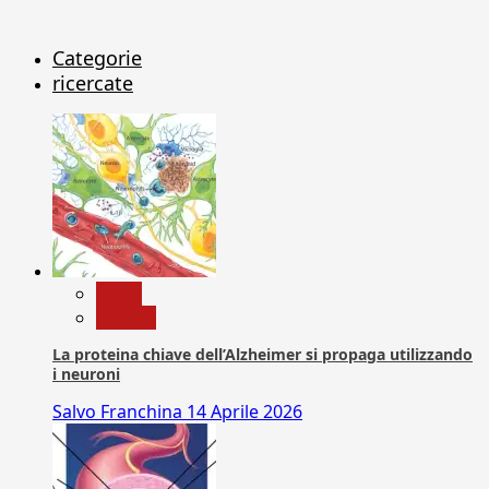
Categorie
ricercate
News
Ricerca
La proteina chiave dell’Alzheimer si propaga utilizzando
i neuroni
Salvo Franchina
14 Aprile 2026