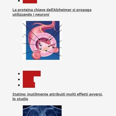
Ricerca
La proteina chiave dell’Alzheimer si propaga
utilizzando i neuroni
2
Medicina
News
Salute
Statine: inutilmente attribuiti molti effetti avversi,
lo studio