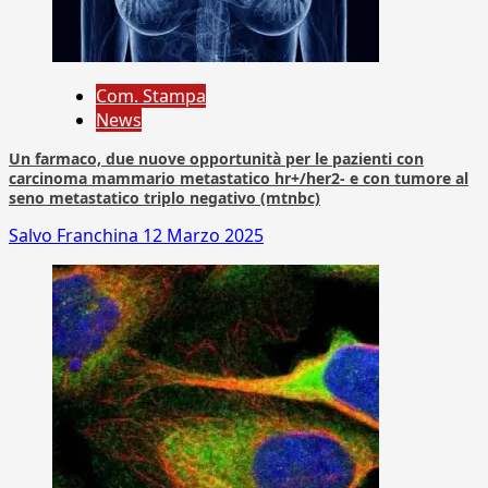
Com. Stampa
News
Un farmaco, due nuove opportunità per le pazienti con
carcinoma mammario metastatico hr+/her2- e con tumore al
seno metastatico triplo negativo (mtnbc)
Salvo Franchina
12 Marzo 2025