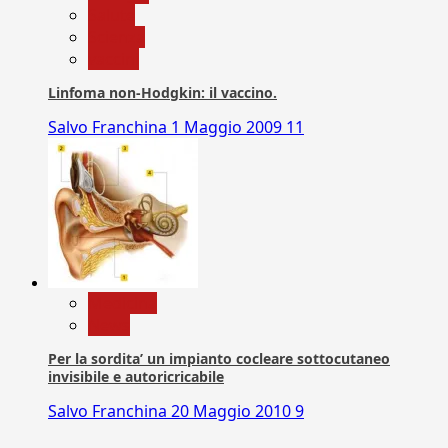
Salute
Scienza
vaccini
Linfoma non-Hodgkin: il vaccino.
Salvo Franchina
1 Maggio 2009
11
Medicina
News
Per la sordita’ un impianto cocleare sottocutaneo
invisibile e autoricricabile
Salvo Franchina
20 Maggio 2010
9