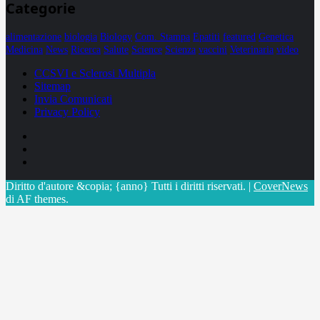
Categorie
alimentazione
biologia
Biology
Com. Stampa
Epatiti
featured
Genetica
Medicina
News
Ricerca
Salute
Science
Scienza
vaccini
Veterinaria
video
CCSVI e Sclerosi Multipla
Sitemap
Invia Comunicati
Privacy Policy
Facebook
Linkedin
X
Diritto d'autore &copia; {anno} Tutti i diritti riservati.
|
CoverNews
di AF themes.