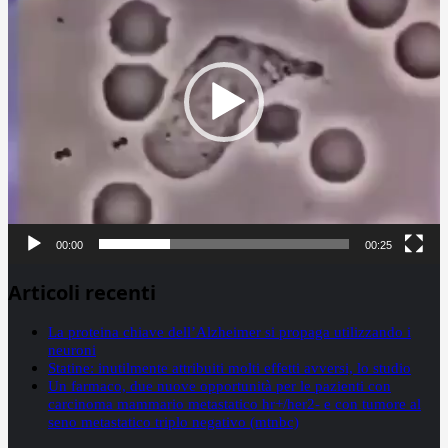
00:00
00:25
Articoli recenti
La proteina chiave dell’Alzheimer si propaga utilizzando i
neuroni
Statine: inutilmente attribuiti molti effetti avversi, lo studio
Un farmaco, due nuove opportunità per le pazienti con
carcinoma mammario metastatico hr+/her2- e con tumore al
seno metastatico triplo negativo (mtnbc)