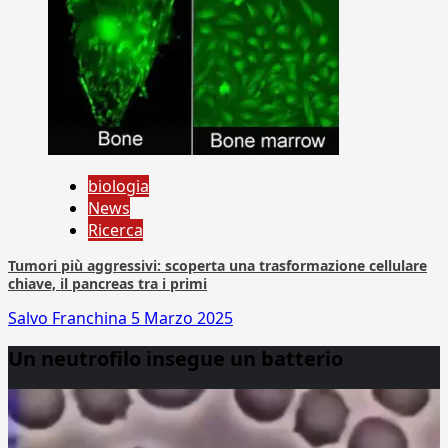
biologia
News
Ricerca
Tumori più aggressivi: scoperta una trasformazione cellulare
chiave, il pancreas tra i primi
Salvo Franchina
5 Marzo 2025
Un neutrofilo insegue un batterio
Video
Player