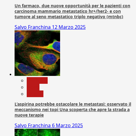
Un farmaco, due nuove opportunità per le pazienti con
carcinoma mammario metastatico hr+/her2- e con
tumore al seno metastatico triplo negativo (mtnbc)
Salvo Franchina
12 Marzo 2025
Medicina
News
Ricerca
L’aspirina potrebbe ostacolare le metastasi: osservato il
meccanismo nei topi Una scoperta che apre la strada a
nuove terapie
Salvo Franchina
6 Marzo 2025