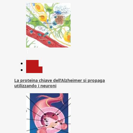
1
News
Ricerca
La proteina chiave dell’Alzheimer si propaga
utilizzando i neuroni