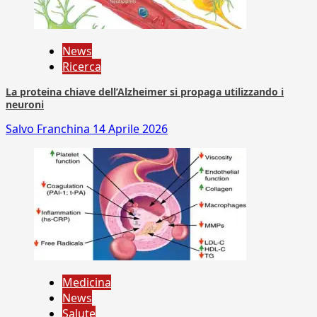
News
Ricerca
La proteina chiave dell’Alzheimer si propaga utilizzando i
neuroni
Salvo Franchina
14 Aprile 2026
Medicina
News
Salute