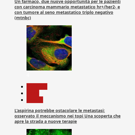
Un farmaco, due nuove opportunità per le pazienti
con carcinoma mammario metastatico hr+/her2- e
con tumore al seno metastatico triplo negativo
(mtnbc)
4
Medicina
News
Ricerca
L’aspirina potrebbe ostacolare le metastasi:
osservato il meccanismo nei topi Una scoperta che
apre la strada a nuove terapie