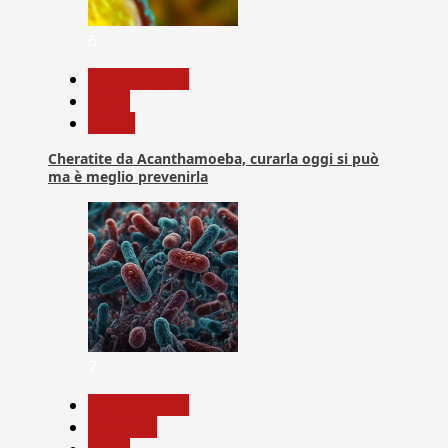
6
Com. Stampa
News
Salute
Cheratite da Acanthamoeba, curarla oggi si può
ma è meglio prevenirla
7
Com. Stampa
Medicina