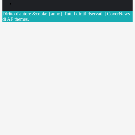
X
Diritto d'autore &copia; {anno} Tutti i diritti riservati.
|
CoverNews
di AF themes.