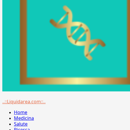
Menu
..::Liquidarea.com::..
principale
Home
Medicina
Salute
Ricerca