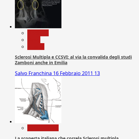
Medicina
News
Ricerca
Sclerosi Multipla e CCSVI: al via la convalida degli studi
Zamboni anche in Emilia
Salvo Franchina
16 Febbraio 2011
13
Com. Stampa
La scoperta italiana che correla Sclerosi multipla