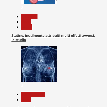
2
Medicina
News
Salute
Statine: inutilmente attribuiti molti effetti avversi,
lo studio
3
Com. Stampa
News