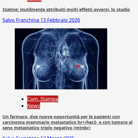
Statine: inutilmente attribuiti molti effetti avversi, lo studio
Salvo Franchina
13 Febbraio 2026
Com. Stampa
News
Un farmaco, due nuove opportunità per le pazienti con
carcinoma mammario metastatico hr+/her2- e con tumore al
seno metastatico triplo negativo (mtnbc)