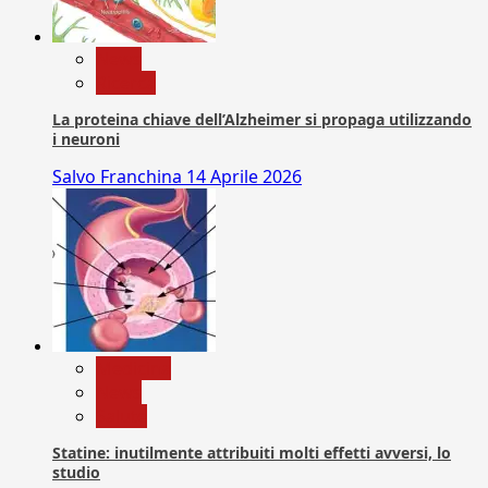
News
Ricerca
La proteina chiave dell’Alzheimer si propaga utilizzando
i neuroni
Salvo Franchina
14 Aprile 2026
Medicina
News
Salute
Statine: inutilmente attribuiti molti effetti avversi, lo
studio