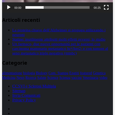
00:00
00:25
Articoli recenti
La proteina chiave dell’Alzheimer si propaga utilizzando i
neuroni
Statine: inutilmente attribuiti molti effetti avversi, lo studio
Un farmaco, due nuove opportunità per le pazienti con
carcinoma mammario metastatico hr+/her2- e con tumore al
seno metastatico triplo negativo (mtnbc)
Categorie
alimentazione
biologia
Biology
Com. Stampa
Epatiti
featured
Genetica
Medicina
News
Ricerca
Salute
Science
Scienza
vaccini
Veterinaria
video
CCSVI e Sclerosi Multipla
Sitemap
Invia Comunicati
Privacy Policy
Facebook
Linkedin