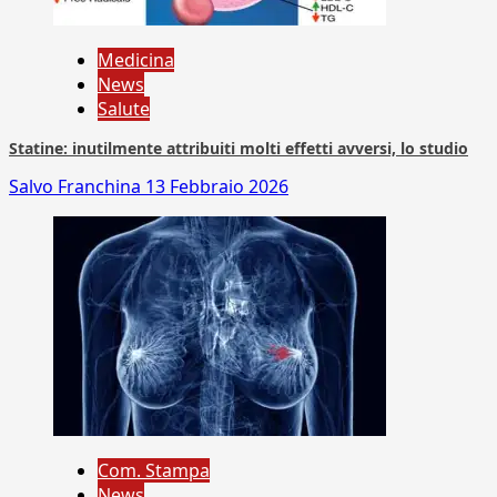
Medicina
News
Salute
Statine: inutilmente attribuiti molti effetti avversi, lo studio
Salvo Franchina
13 Febbraio 2026
Com. Stampa
News