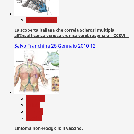
Com. Stampa
La scoperta italiana che correla Sclerosi multipla
all’Insufficenza venosa cronica cerebrospinale – CCSVI –
Salvo Franchina
26 Gennaio 2010
12
biologia
Salute
Scienza
vaccini
Linfoma non-Hodgkin: il vaccino.