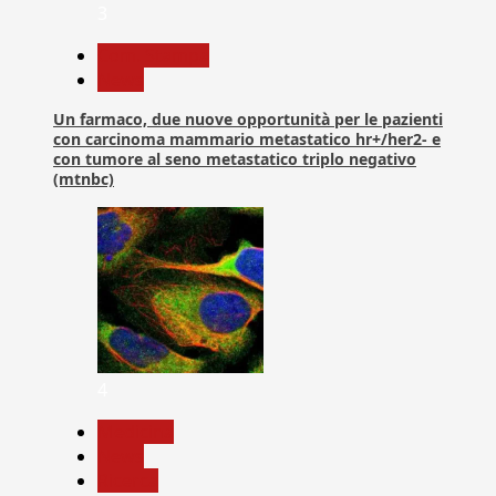
3
Com. Stampa
News
Un farmaco, due nuove opportunità per le pazienti
con carcinoma mammario metastatico hr+/her2- e
con tumore al seno metastatico triplo negativo
(mtnbc)
4
Medicina
News
Ricerca