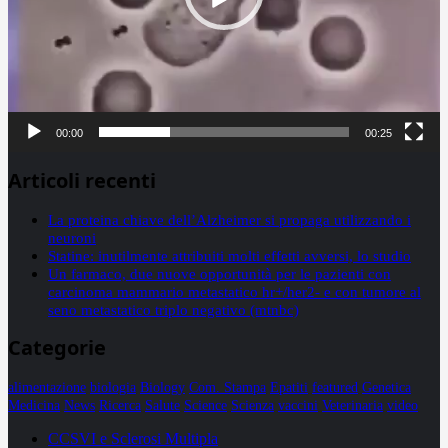
00:00
00:25
Articoli recenti
La proteina chiave dell’Alzheimer si propaga utilizzando i
neuroni
Statine: inutilmente attribuiti molti effetti avversi, lo studio
Un farmaco, due nuove opportunità per le pazienti con
carcinoma mammario metastatico hr+/her2- e con tumore al
seno metastatico triplo negativo (mtnbc)
Categorie
alimentazione
biologia
Biology
Com. Stampa
Epatiti
featured
Genetica
Medicina
News
Ricerca
Salute
Science
Scienza
vaccini
Veterinaria
video
CCSVI e Sclerosi Multipla