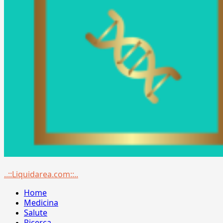
Menu
..::Liquidarea.com::..
principale
Home
Medicina
Salute
Ricerca