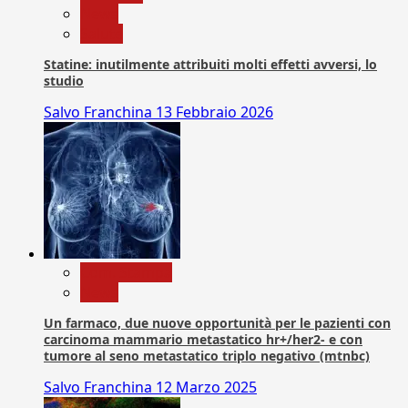
News
Salute
Statine: inutilmente attribuiti molti effetti avversi, lo
studio
Salvo Franchina
13 Febbraio 2026
Com. Stampa
News
Un farmaco, due nuove opportunità per le pazienti con
carcinoma mammario metastatico hr+/her2- e con
tumore al seno metastatico triplo negativo (mtnbc)
Salvo Franchina
12 Marzo 2025