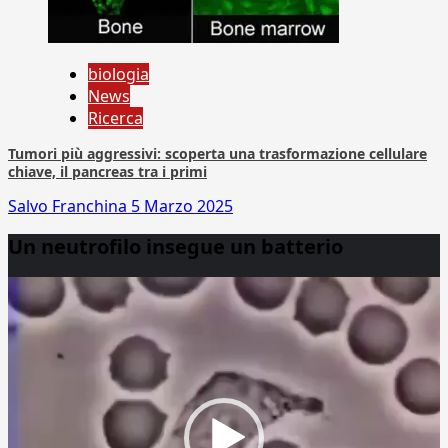
biologia
News
Ricerca
Tumori più aggressivi: scoperta una trasformazione cellulare
chiave, il pancreas tra i primi
Salvo Franchina
5 Marzo 2025
Un neutrofilo insegue un batterio
Video
Player