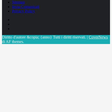
Sitemap
Invia Comunicati
Privacy Policy
Facebook
Linkedin
X
Diritto d'autore &copia; {anno} Tutti i diritti riservati.
|
CoverNews
di AF themes.