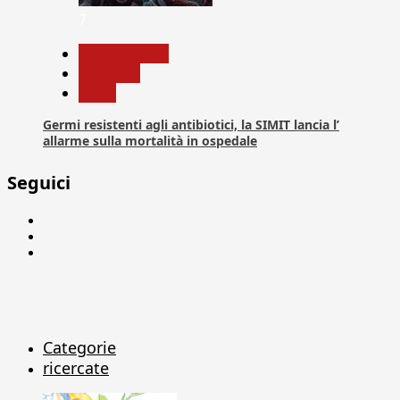
7
Com. Stampa
Medicina
News
Germi resistenti agli antibiotici, la SIMIT lancia l’
allarme sulla mortalità in ospedale
Seguici
Facebook
Linkedin
X
Categorie
ricercate