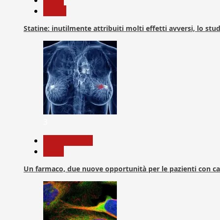
News
Salute
Statine: inutilmente attribuiti molti effetti avversi, lo stu
3
Com. Stampa
News
Un farmaco, due nuove opportunità per le pazienti con c