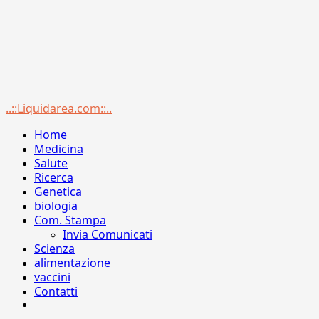
Menu
..::Liquidarea.com::..
principale
Home
Medicina
Salute
Ricerca
Genetica
biologia
Com. Stampa
Invia Comunicati
Scienza
alimentazione
vaccini
Contatti