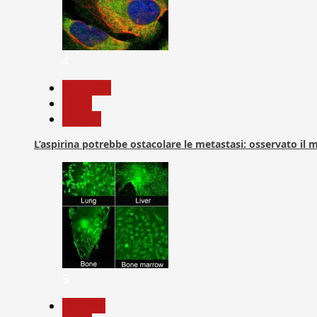
4
Medicina
News
Ricerca
L’aspirina potrebbe ostacolare le metastasi: osservato il
5
biologia