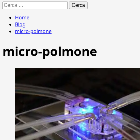
Ricerca
per:
Home
Blog
micro-polmone
micro-polmone