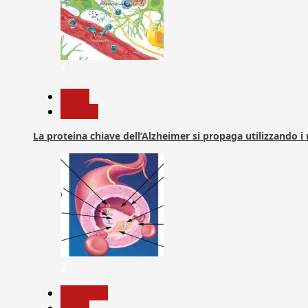
1
News
Ricerca
La proteina chiave dell’Alzheimer si propaga utilizzando i
2
Medicina