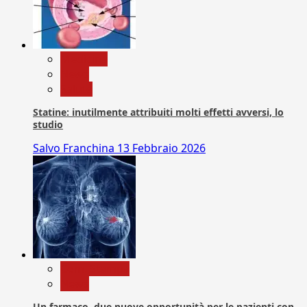
Medicina
News
Salute
Statine: inutilmente attribuiti molti effetti avversi, lo
studio
Salvo Franchina
13 Febbraio 2026
Com. Stampa
News
Un farmaco, due nuove opportunità per le pazienti con