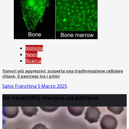
biologia
News
Ricerca
Tumori più aggressivi: scoperta una trasformazione cellulare
chiave, il pancreas tra i primi
Salvo Franchina
5 Marzo 2025
Un neutrofilo insegue un batterio
Video
Player