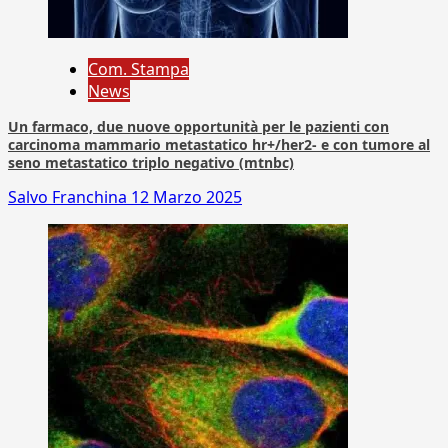
Com. Stampa
News
Un farmaco, due nuove opportunità per le pazienti con
carcinoma mammario metastatico hr+/her2- e con tumore al
seno metastatico triplo negativo (mtnbc)
Salvo Franchina
12 Marzo 2025