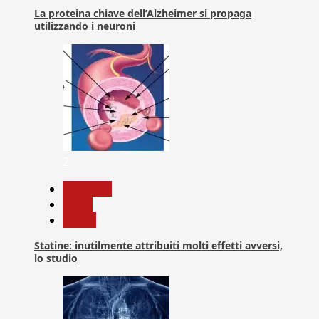
La proteina chiave dell’Alzheimer si propaga
utilizzando i neuroni
2
Medicina
News
Salute
Statine: inutilmente attribuiti molti effetti avversi,
lo studio