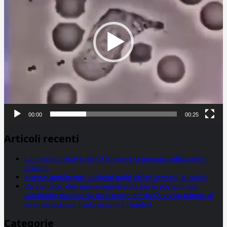
00:00
00:25
Articoli recenti
La proteina chiave dell’Alzheimer si propaga utilizzando i
neuroni
Statine: inutilmente attribuiti molti effetti avversi, lo studio
Un farmaco, due nuove opportunità per le pazienti con
carcinoma mammario metastatico hr+/her2- e con tumore al
seno metastatico triplo negativo (mtnbc)
Categorie