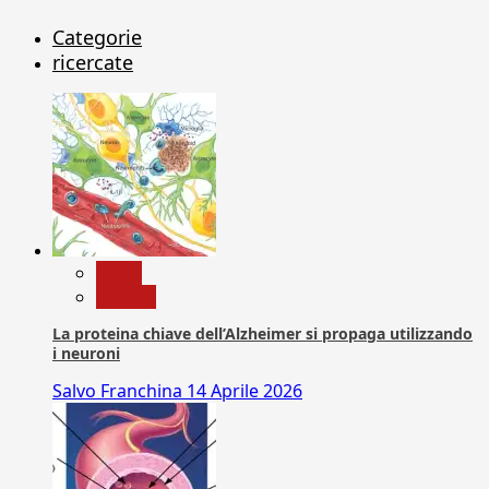
Categorie
ricercate
News
Ricerca
La proteina chiave dell’Alzheimer si propaga utilizzando
i neuroni
Salvo Franchina
14 Aprile 2026