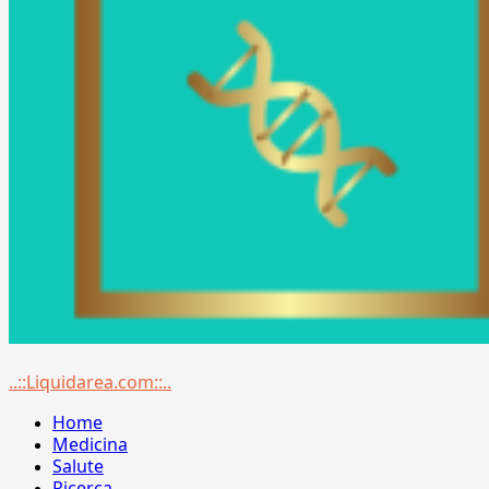
Menu
..::Liquidarea.com::..
principale
Home
Medicina
Salute
Ricerca