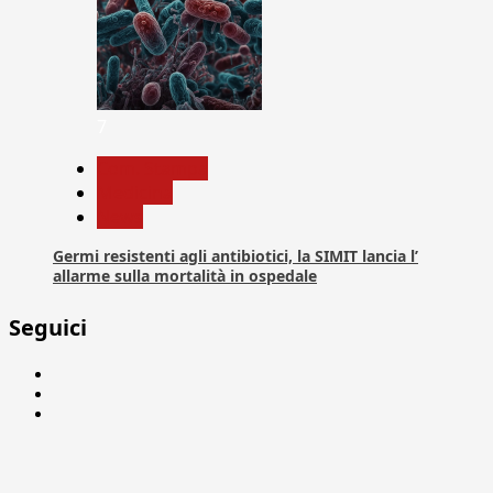
7
Com. Stampa
Medicina
News
Germi resistenti agli antibiotici, la SIMIT lancia l’
allarme sulla mortalità in ospedale
Seguici
Facebook
Linkedin
X