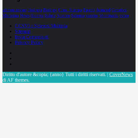
alimentazione
biologia
Biology
Com. Stampa
Epatiti
featured
Genetica
Medicina
News
Ricerca
Salute
Science
Scienza
vaccini
Veterinaria
video
CCSVI e Sclerosi Multipla
Sitemap
Invia Comunicati
Privacy Policy
Facebook
Linkedin
X
Diritto d'autore &copia; {anno} Tutti i diritti riservati.
|
CoverNews
di AF themes.