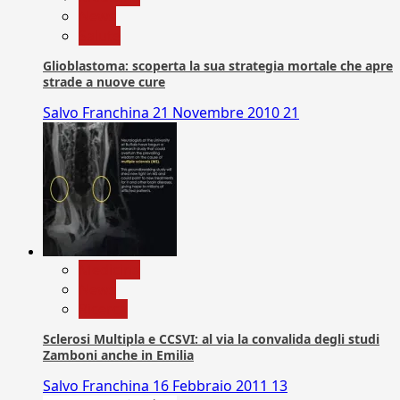
News
Salute
Glioblastoma: scoperta la sua strategia mortale che apre
strade a nuove cure
Salvo Franchina
21 Novembre 2010
21
Medicina
News
Ricerca
Sclerosi Multipla e CCSVI: al via la convalida degli studi
Zamboni anche in Emilia
Salvo Franchina
16 Febbraio 2011
13