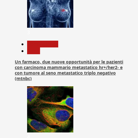
3
Com. Stampa
News
Un farmaco, due nuove opportunità per le pazienti
con carcinoma mammario metastatico hr+/her2- e
con tumore al seno metastatico triplo negativo
(mtnbc)
4