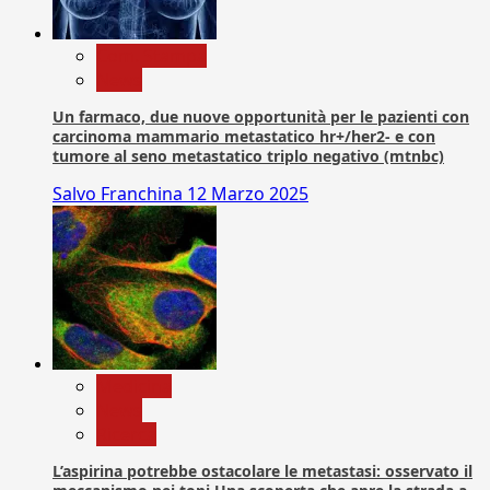
Com. Stampa
News
Un farmaco, due nuove opportunità per le pazienti con
carcinoma mammario metastatico hr+/her2- e con
tumore al seno metastatico triplo negativo (mtnbc)
Salvo Franchina
12 Marzo 2025
Medicina
News
Ricerca
L’aspirina potrebbe ostacolare le metastasi: osservato il