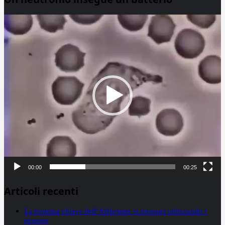
Video
Player
00:00
00:25
Articoli recenti
La proteina chiave dell’Alzheimer si propaga utilizzando i
neuroni