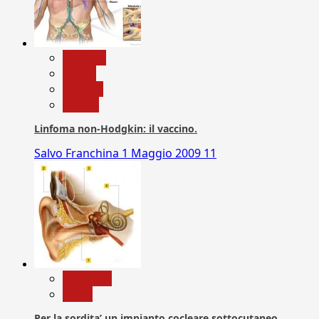
biologia
Salute
Scienza
vaccini
Linfoma non-Hodgkin: il vaccino.
Salvo Franchina
1 Maggio 2009
11
Medicina
News
Per la sordita’ un impianto cocleare sottocutaneo