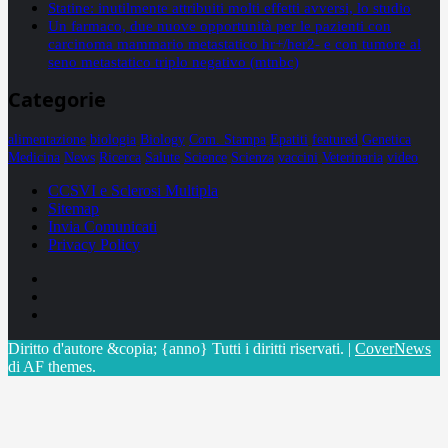
Statine: inutilmente attribuiti molti effetti avversi, lo studio
Un farmaco, due nuove opportunità per le pazienti con
carcinoma mammario metastatico hr+/her2- e con tumore al
seno metastatico triplo negativo (mtnbc)
Categorie
alimentazione
biologia
Biology
Com. Stampa
Epatiti
featured
Genetica
Medicina
News
Ricerca
Salute
Science
Scienza
vaccini
Veterinaria
video
CCSVI e Sclerosi Multipla
Sitemap
Invia Comunicati
Privacy Policy
Facebook
Linkedin
X
Diritto d'autore &copia; {anno} Tutti i diritti riservati.
|
CoverNews
di AF themes.