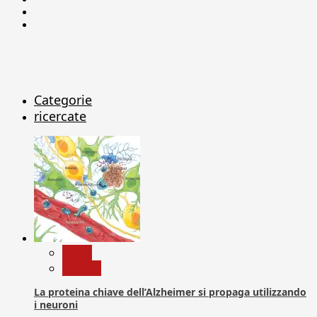
Linkedin
X
Categorie
ricercate
News
Ricerca
La proteina chiave dell’Alzheimer si propaga utilizzando
i neuroni