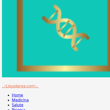
Menu
..::Liquidarea.com::..
principale
Home
Medicina
Salute
Ricerca