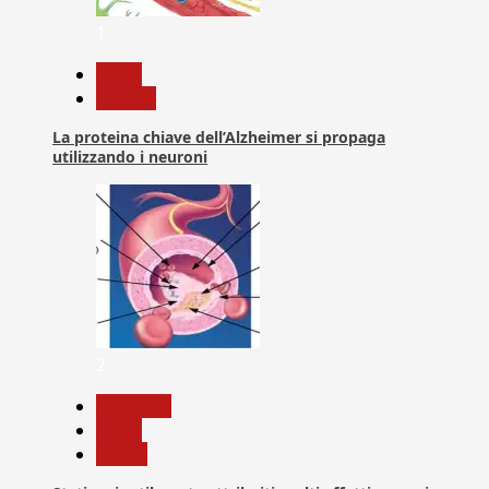
1
News
Ricerca
La proteina chiave dell’Alzheimer si propaga
utilizzando i neuroni
2
Medicina
News
Salute