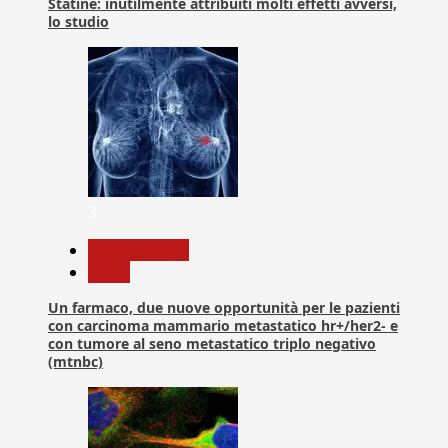
Statine: inutilmente attribuiti molti effetti avversi,
lo studio
3
Com. Stampa
News
Un farmaco, due nuove opportunità per le pazienti
con carcinoma mammario metastatico hr+/her2- e
con tumore al seno metastatico triplo negativo
(mtnbc)