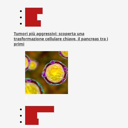
biologia
News
Ricerca
Tumori più aggressivi: scoperta una
trasformazione cellulare chiave, il pancreas tra i
primi
6
Com. Stampa
News
Salute