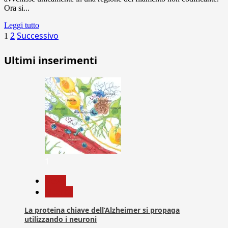
Ora si...
Leggi tutto
Paginazione
2
Successivo
1
degli
Ultimi inserimenti
articoli
1
News
Ricerca
La proteina chiave dell’Alzheimer si propaga
utilizzando i neuroni