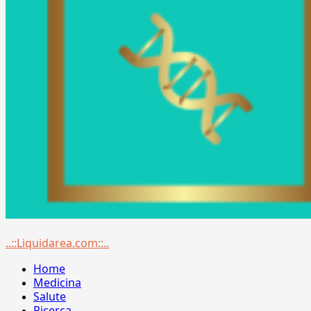
Menu
..::Liquidarea.com::..
principale
Home
Medicina
Salute
Ricerca