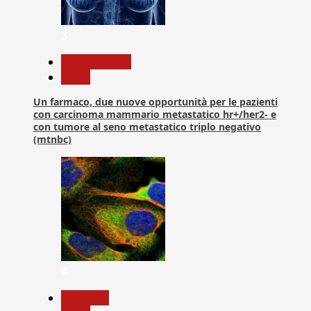
3
Com. Stampa
News
Un farmaco, due nuove opportunità per le pazienti
con carcinoma mammario metastatico hr+/her2- e
con tumore al seno metastatico triplo negativo
(mtnbc)
4
Medicina