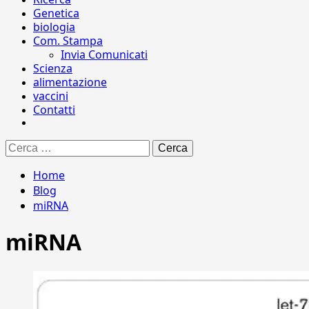
Genetica
biologia
Com. Stampa
Invia Comunicati
Scienza
alimentazione
vaccini
Contatti
Ricerca
per:
Home
Blog
miRNA
miRNA