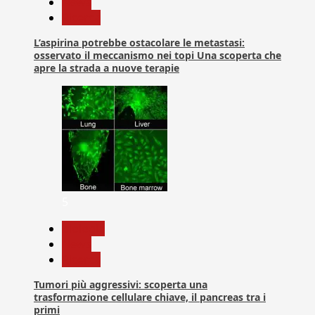
News
Ricerca
L’aspirina potrebbe ostacolare le metastasi:
osservato il meccanismo nei topi Una scoperta che
apre la strada a nuove terapie
5
biologia
News
Ricerca
Tumori più aggressivi: scoperta una
trasformazione cellulare chiave, il pancreas tra i
primi