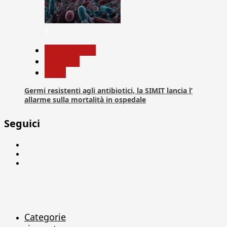
7
Com. Stampa
Medicina
News
Germi resistenti agli antibiotici, la SIMIT lancia l’
allarme sulla mortalità in ospedale
Seguici
Facebook
Linkedin
X
Categorie