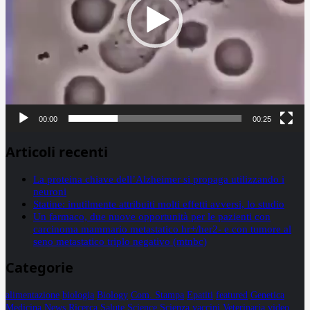
00:00
00:25
Articoli recenti
La proteina chiave dell’Alzheimer si propaga utilizzando i
neuroni
Statine: inutilmente attribuiti molti effetti avversi, lo studio
Un farmaco, due nuove opportunità per le pazienti con
carcinoma mammario metastatico hr+/her2- e con tumore al
seno metastatico triplo negativo (mtnbc)
Categorie
alimentazione
biologia
Biology
Com. Stampa
Epatiti
featured
Genetica
Medicina
News
Ricerca
Salute
Science
Scienza
vaccini
Veterinaria
video