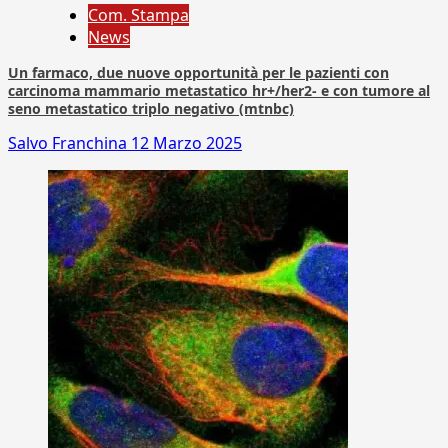
Com. Stampa
News
Un farmaco, due nuove opportunità per le pazienti con
carcinoma mammario metastatico hr+/her2- e con tumore al
seno metastatico triplo negativo (mtnbc)
Salvo Franchina
12 Marzo 2025