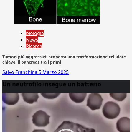
biologia
News
Ricerca
Tumori più aggressivi: scoperta una trasformazione cellulare
chiave, il pancreas tra i primi
Salvo Franchina
5 Marzo 2025
Un neutrofilo insegue un batterio
Video
Player