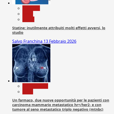
Medicina
News
Salute
Statine: inutilmente attribuiti molti effetti avversi, lo
studio
Salvo Franchina
13 Febbraio 2026
Com. Stampa
News
Un farmaco, due nuove opportunità per le pazienti con
carcinoma mammario metastatico hr+/her2- e con
tumore al seno metastatico triplo negativo (mtnbc)