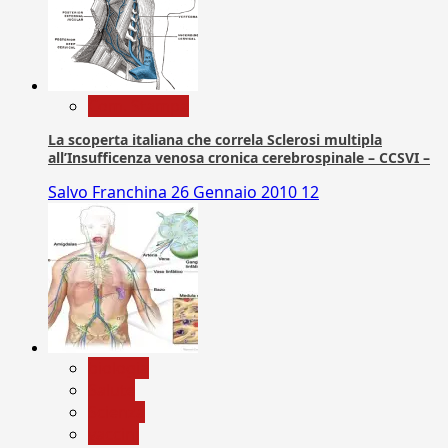
Com. Stampa
La scoperta italiana che correla Sclerosi multipla
all’Insufficenza venosa cronica cerebrospinale – CCSVI –
Salvo Franchina
26 Gennaio 2010
12
biologia
Salute
Scienza
vaccini