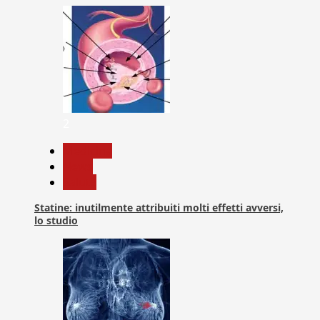
2
Medicina
News
Salute
Statine: inutilmente attribuiti molti effetti avversi,
lo studio