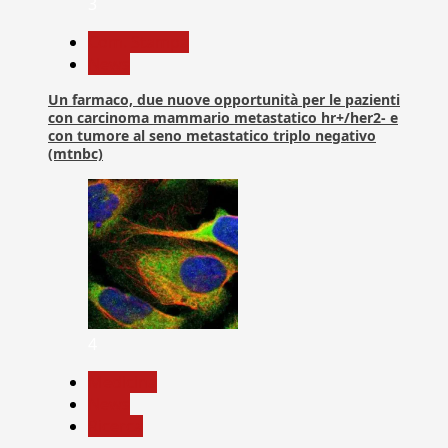
3
Com. Stampa
News
Un farmaco, due nuove opportunità per le pazienti
con carcinoma mammario metastatico hr+/her2- e
con tumore al seno metastatico triplo negativo
(mtnbc)
4
Medicina
News
Ricerca