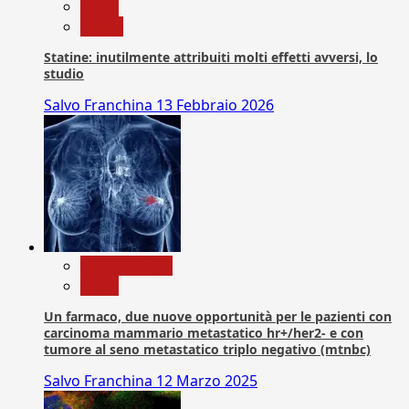
News
Salute
Statine: inutilmente attribuiti molti effetti avversi, lo
studio
Salvo Franchina
13 Febbraio 2026
Com. Stampa
News
Un farmaco, due nuove opportunità per le pazienti con
carcinoma mammario metastatico hr+/her2- e con
tumore al seno metastatico triplo negativo (mtnbc)
Salvo Franchina
12 Marzo 2025