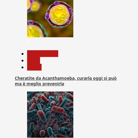
6
Com. Stampa
News
Salute
Cheratite da Acanthamoeba, curarla oggi si può
ma è meglio prevenirla