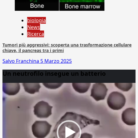
biologia
News
Ricerca
Tumori più aggressivi: scoperta una trasformazione cellulare
chiave, il pancreas tra i primi
Salvo Franchina
5 Marzo 2025
Un neutrofilo insegue un batterio
Video
Player