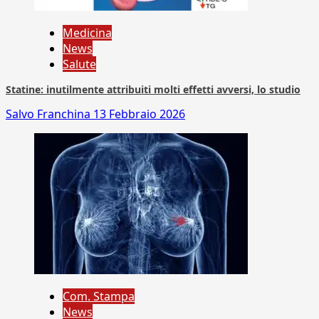
Medicina
News
Salute
Statine: inutilmente attribuiti molti effetti avversi, lo studio
Salvo Franchina
13 Febbraio 2026
Com. Stampa
News