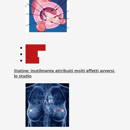
2
Medicina
News
Salute
Statine: inutilmente attribuiti molti effetti avversi,
lo studio