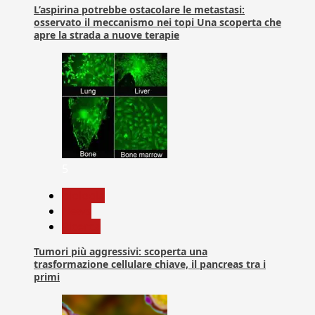
L’aspirina potrebbe ostacolare le metastasi:
osservato il meccanismo nei topi Una scoperta che
apre la strada a nuove terapie
5
biologia
News
Ricerca
Tumori più aggressivi: scoperta una
trasformazione cellulare chiave, il pancreas tra i
primi