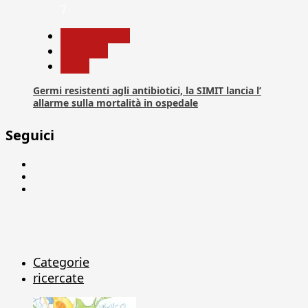
7
Com. Stampa
Medicina
News
Germi resistenti agli antibiotici, la SIMIT lancia l’
allarme sulla mortalità in ospedale
Seguici
Facebook
Linkedin
X
Categorie
ricercate