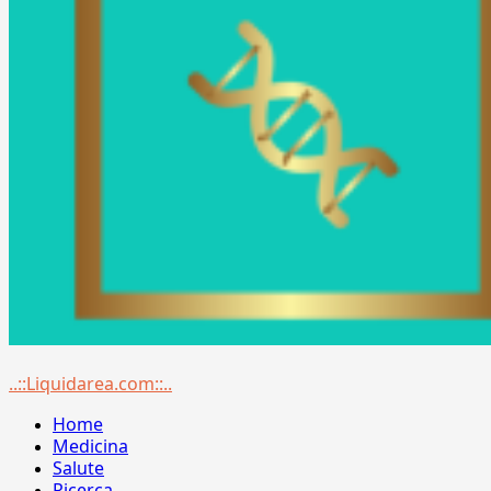
Menu
..::Liquidarea.com::..
principale
Home
Medicina
Salute
Ricerca