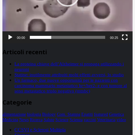
00:00
00:25
Articoli recenti
La proteina chiave dell’Alzheimer si propaga utilizzando i
neuroni
Statine: inutilmente attribuiti molti effetti avversi, lo studio
Un farmaco, due nuove opportunità per le pazienti con
carcinoma mammario metastatico hr+/her2- e con tumore al
seno metastatico triplo negativo (mtnbc)
Categorie
alimentazione
biologia
Biology
Com. Stampa
Epatiti
featured
Genetica
Medicina
News
Ricerca
Salute
Science
Scienza
vaccini
Veterinaria
video
CCSVI e Sclerosi Multipla