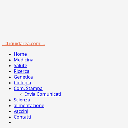
Menu
..::Liquidarea.com::..
principale
Home
Medicina
Salute
Ricerca
Genetica
biologia
Com. Stampa
Invia Comunicati
Scienza
alimentazione
vaccini
Contatti