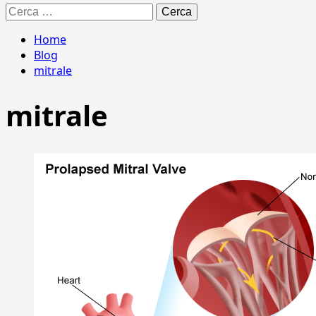
Ricerca
per:
Home
Blog
mitrale
mitrale