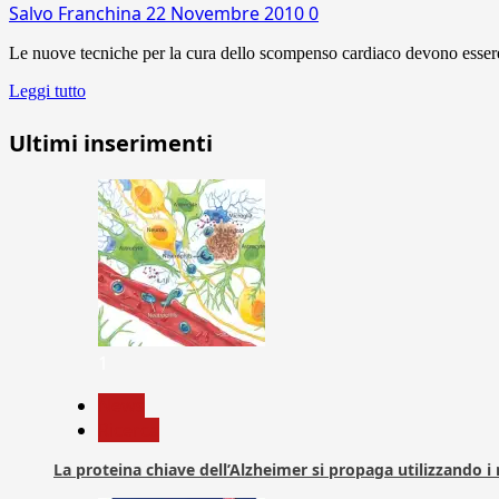
Salvo Franchina
22 Novembre 2010
0
Le nuove tecniche per la cura dello scompenso cardiaco devono essere i
Leggi tutto
Ultimi inserimenti
1
News
Ricerca
La proteina chiave dell’Alzheimer si propaga utilizzando i