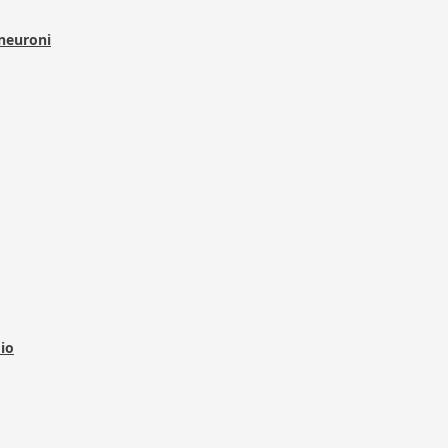
 neuroni
dio