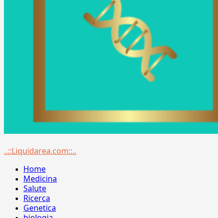
Menu
..::Liquidarea.com::..
principale
Home
Medicina
Salute
Ricerca
Genetica
biologia