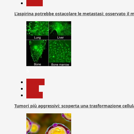
Ricerca
L’aspirina potrebbe ostacolare le metastasi: osservato il
5
biologia
News
Ricerca
Tumori più aggressivi: scoperta una trasformazione cellular