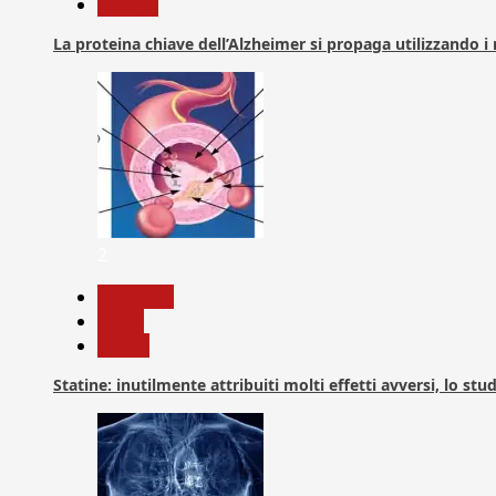
Ricerca
La proteina chiave dell’Alzheimer si propaga utilizzando i
2
Medicina
News
Salute
Statine: inutilmente attribuiti molti effetti avversi, lo stu