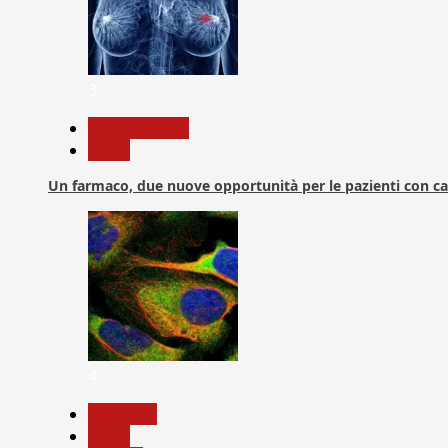
3
Com. Stampa
News
Un farmaco, due nuove opportunità per le pazienti con c
4
Medicina
News