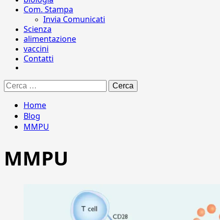
Com. Stampa
Invia Comunicati
Scienza
alimentazione
vaccini
Contatti
Ricerca
per:
Home
Blog
MMPU
MMPU