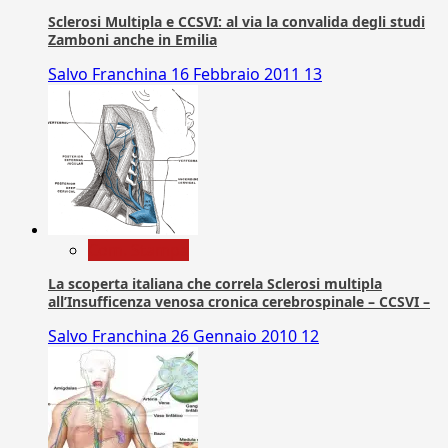
Sclerosi Multipla e CCSVI: al via la convalida degli studi
Zamboni anche in Emilia
Salvo Franchina
16 Febbraio 2011
13
Com. Stampa
La scoperta italiana che correla Sclerosi multipla
all’Insufficenza venosa cronica cerebrospinale – CCSVI –
Salvo Franchina
26 Gennaio 2010
12