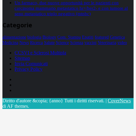
Un farmaco, due nuove opportunità per le pazienti con
carcinoma mammario metastatico hr+/her2- e con tumore al
seno metastatico triplo negativo (mtnbc)
Categorie
alimentazione
biologia
Biology
Com. Stampa
Epatiti
featured
Genetica
Medicina
News
Ricerca
Salute
Science
Scienza
vaccini
Veterinaria
video
CCSVI e Sclerosi Multipla
Sitemap
Invia Comunicati
Privacy Policy
Facebook
Linkedin
X
Diritto d'autore &copia; {anno} Tutti i diritti riservati.
|
CoverNews
di AF themes.