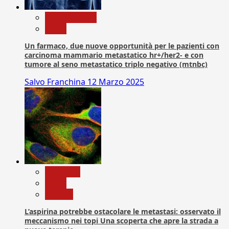
Com. Stampa
News
Un farmaco, due nuove opportunità per le pazienti con
carcinoma mammario metastatico hr+/her2- e con
tumore al seno metastatico triplo negativo (mtnbc)
Salvo Franchina
12 Marzo 2025
Medicina
News
Ricerca
L’aspirina potrebbe ostacolare le metastasi: osservato il
meccanismo nei topi Una scoperta che apre la strada a