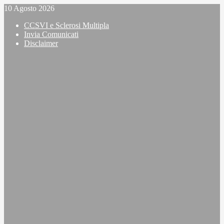
Vai
10 Agosto 2026
al
CCSVI e Sclerosi Multipla
contenuto
Invia Comunicati
Disclaimer