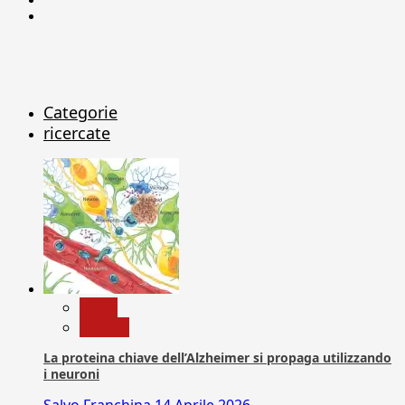
X
Categorie
ricercate
News
Ricerca
La proteina chiave dell’Alzheimer si propaga utilizzando
i neuroni
Salvo Franchina
14 Aprile 2026