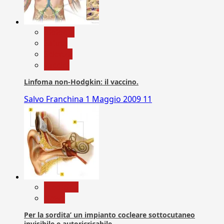
biologia
Salute
Scienza
vaccini
Linfoma non-Hodgkin: il vaccino.
Salvo Franchina
1 Maggio 2009
11
Medicina
News
Per la sordita’ un impianto cocleare sottocutaneo
invisibile e autoricricabile