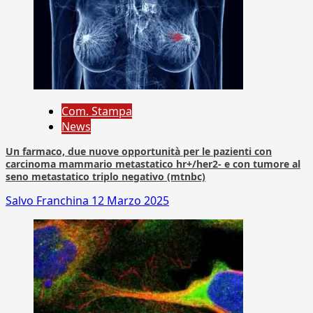
Com. Stampa
News
Un farmaco, due nuove opportunità per le pazienti con
carcinoma mammario metastatico hr+/her2- e con tumore al
seno metastatico triplo negativo (mtnbc)
Salvo Franchina
12 Marzo 2025