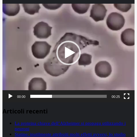
Video
Player
00:00
00:25
Articoli recenti
La proteina chiave dell’Alzheimer si propaga utilizzando i
neuroni
Statine: inutilmente attribuiti molti effetti avversi, lo studio