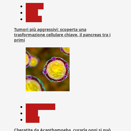
biologia
News
Ricerca
Tumori più aggressivi: scoperta una
trasformazione cellulare chiave, il pancreas tra i
primi
6
Com. Stampa
News
Salute
Cheratite da Acanthamoeba, curarla oggi si può