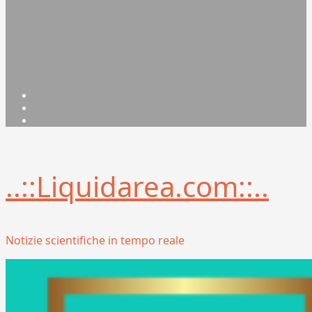
Facebook
Linkedin
X
..::Liquidarea.com::..
Notizie scientifiche in tempo reale