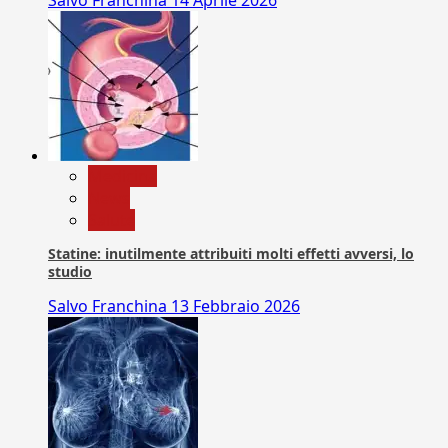
Medicina
News
Salute
Statine: inutilmente attribuiti molti effetti avversi, lo
studio
Salvo Franchina
13 Febbraio 2026