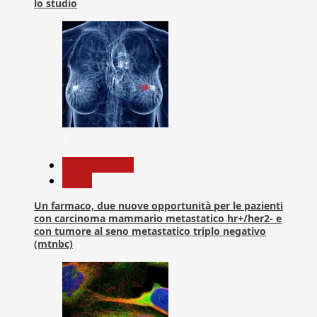
lo studio
3
Com. Stampa
News
Un farmaco, due nuove opportunità per le pazienti
con carcinoma mammario metastatico hr+/her2- e
con tumore al seno metastatico triplo negativo
(mtnbc)