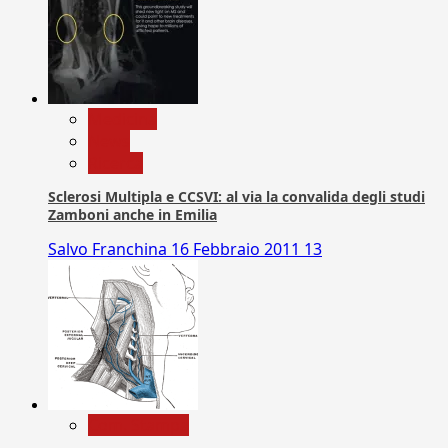
Medicina
News
Ricerca
Sclerosi Multipla e CCSVI: al via la convalida degli studi
Zamboni anche in Emilia
Salvo Franchina
16 Febbraio 2011
13
Com. Stampa