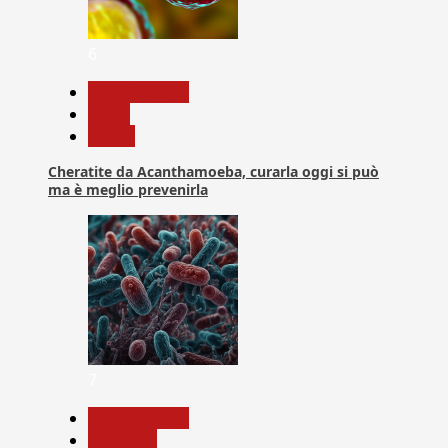
6
Com. Stampa
News
Salute
Cheratite da Acanthamoeba, curarla oggi si può
ma è meglio prevenirla
7
Com. Stampa
Medicina