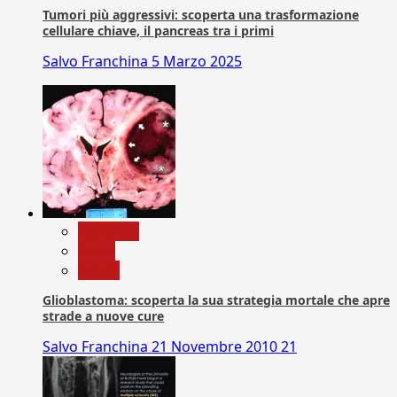
Tumori più aggressivi: scoperta una trasformazione
cellulare chiave, il pancreas tra i primi
Salvo Franchina
5 Marzo 2025
Medicina
News
Salute
Glioblastoma: scoperta la sua strategia mortale che apre
strade a nuove cure
Salvo Franchina
21 Novembre 2010
21