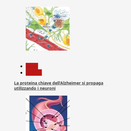
1
News
Ricerca
La proteina chiave dell’Alzheimer si propaga
utilizzando i neuroni