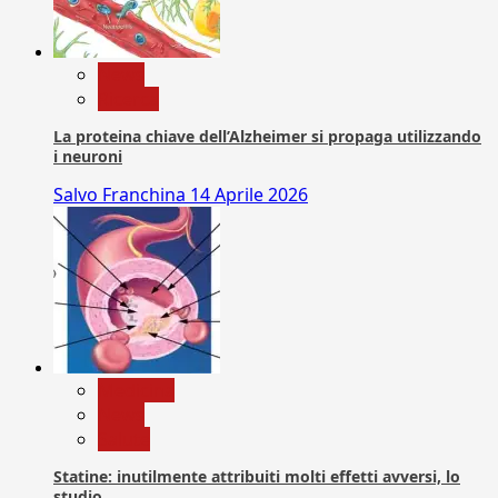
News
Ricerca
La proteina chiave dell’Alzheimer si propaga utilizzando
i neuroni
Salvo Franchina
14 Aprile 2026
Medicina
News
Salute
Statine: inutilmente attribuiti molti effetti avversi, lo
studio