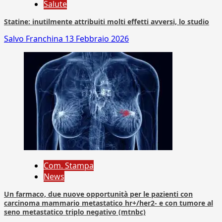
Salute
Statine: inutilmente attribuiti molti effetti avversi, lo studio
Salvo Franchina
13 Febbraio 2026
Com. Stampa
News
Un farmaco, due nuove opportunità per le pazienti con
carcinoma mammario metastatico hr+/her2- e con tumore al
seno metastatico triplo negativo (mtnbc)