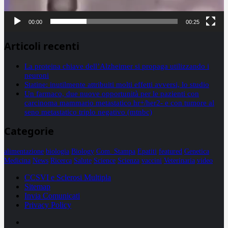
00:00
00:25
Articoli recenti
La proteina chiave dell’Alzheimer si propaga utilizzando i
neuroni
Statine: inutilmente attribuiti molti effetti avversi, lo studio
Un farmaco, due nuove opportunità per le pazienti con
carcinoma mammario metastatico hr+/her2- e con tumore al
seno metastatico triplo negativo (mtnbc)
Categorie
alimentazione
biologia
Biology
Com. Stampa
Epatiti
featured
Genetica
Medicina
News
Ricerca
Salute
Science
Scienza
vaccini
Veterinaria
video
CCSVI e Sclerosi Multipla
Sitemap
Invia Comunicati
Privacy Policy
Facebook