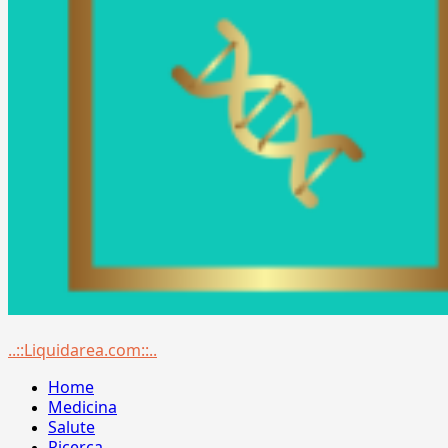
Menu
..::Liquidarea.com::..
principale
Home
Medicina
Salute
Ricerca