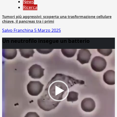
News
Ricerca
Tumori più aggressivi: scoperta una trasformazione cellulare
chiave, il pancreas tra i primi
Salvo Franchina
5 Marzo 2025
Un neutrofilo insegue un batterio
Video
Player