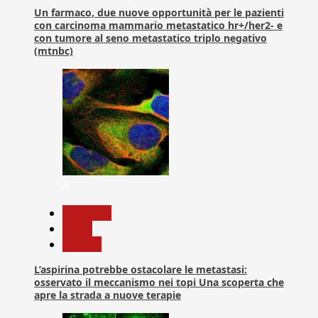
Un farmaco, due nuove opportunità per le pazienti
con carcinoma mammario metastatico hr+/her2- e
con tumore al seno metastatico triplo negativo
(mtnbc)
4
Medicina
News
Ricerca
L’aspirina potrebbe ostacolare le metastasi:
osservato il meccanismo nei topi Una scoperta che
apre la strada a nuove terapie