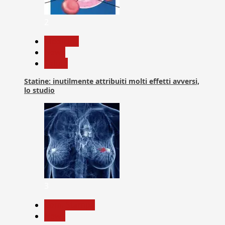
2
Medicina
News
Salute
Statine: inutilmente attribuiti molti effetti avversi,
lo studio
3
Com. Stampa
News