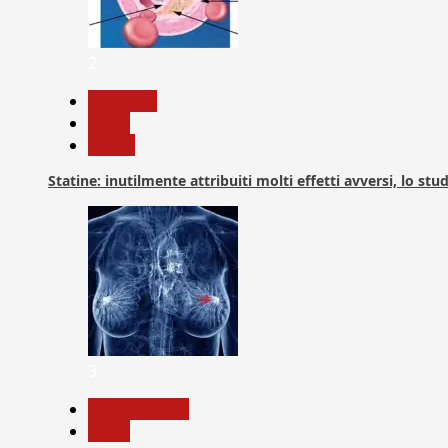
2
Medicina
News
Salute
Statine: inutilmente attribuiti molti effetti avversi, lo stu
3
Com. Stampa
News