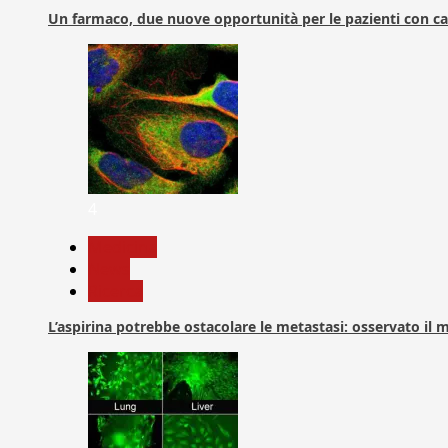
Un farmaco, due nuove opportunità per le pazienti con c
4
Medicina
News
Ricerca
L’aspirina potrebbe ostacolare le metastasi: osservato il