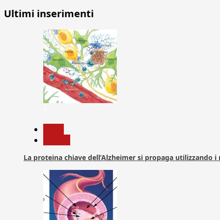
Ultimi inserimenti
1
News
Ricerca
La proteina chiave dell’Alzheimer si propaga utilizzando i