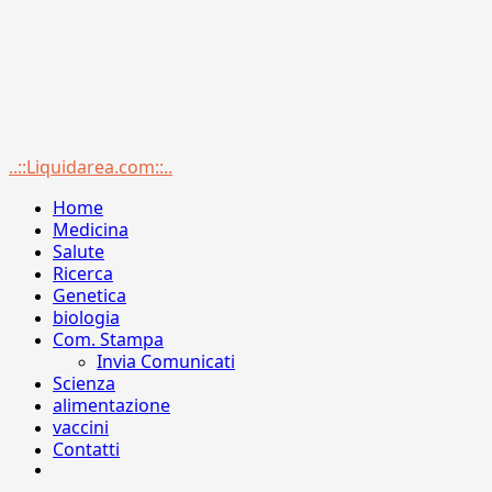
Menu
..::Liquidarea.com::..
principale
Home
Medicina
Salute
Ricerca
Genetica
biologia
Com. Stampa
Invia Comunicati
Scienza
alimentazione
vaccini
Contatti