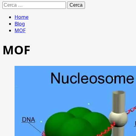
Ricerca
per:
Home
Blog
MOF
MOF