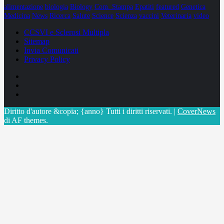
alimentazione
biologia
Biology
Com. Stampa
Epatiti
featured
Genetica
Medicina
News
Ricerca
Salute
Science
Scienza
vaccini
Veterinaria
video
CCSVI e Sclerosi Multipla
Sitemap
Invia Comunicati
Privacy Policy
Facebook
Linkedin
X
Diritto d'autore &copia; {anno} Tutti i diritti riservati.
|
CoverNews
di AF themes.