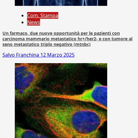
Com. Stampa
News
Un farmaco, due nuove opportunità per le pazienti con
carcinoma mammario metastatico hr+/her2- e con tumore al
seno metastatico triplo negativo (mtnbc)
Salvo Franchina
12 Marzo 2025