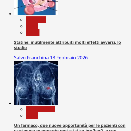
Medicina
News
Salute
Statine: inutilmente attribuiti molti effetti avversi, lo
studio
Salvo Franchina
13 Febbraio 2026
Com. Stampa
News
Un farmaco, due nuove opportunità per le pazienti con
carcinoma mammario metastatico hr+/her2- e con