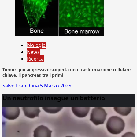
biologia
News
Ricerca
Tumori più aggressivi: scoperta una trasformazione cellulare
chiave, il pancreas tra i primi
Salvo Franchina
5 Marzo 2025
Un neutrofilo insegue un batterio
Video
Player