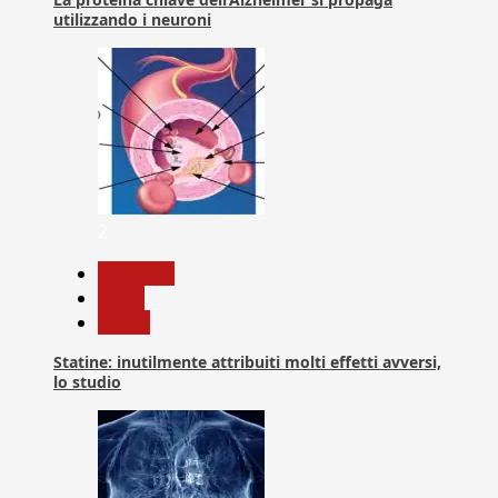
utilizzando i neuroni
2
Medicina
News
Salute
Statine: inutilmente attribuiti molti effetti avversi,
lo studio