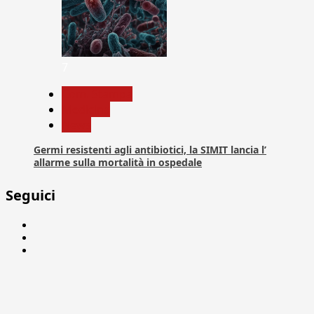
7
Com. Stampa
Medicina
News
Germi resistenti agli antibiotici, la SIMIT lancia l’
allarme sulla mortalità in ospedale
Seguici
Facebook
Linkedin
X