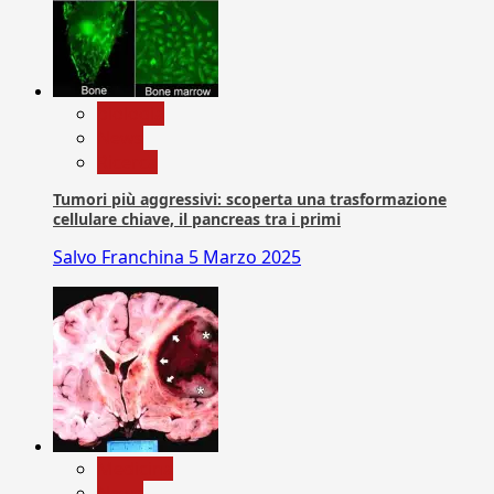
biologia
News
Ricerca
Tumori più aggressivi: scoperta una trasformazione
cellulare chiave, il pancreas tra i primi
Salvo Franchina
5 Marzo 2025
Medicina
News