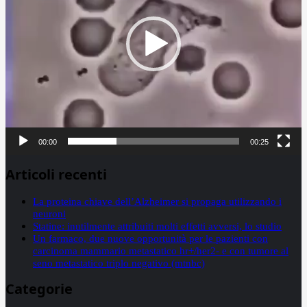
00:00
00:25
Articoli recenti
La proteina chiave dell’Alzheimer si propaga utilizzando i
neuroni
Statine: inutilmente attribuiti molti effetti avversi, lo studio
Un farmaco, due nuove opportunità per le pazienti con
carcinoma mammario metastatico hr+/her2- e con tumore al
seno metastatico triplo negativo (mtnbc)
Categorie