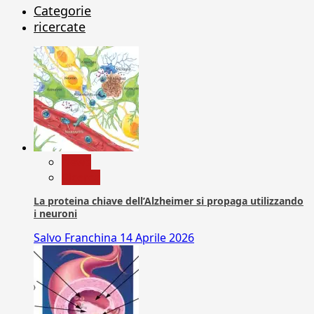
Categorie
ricercate
News
Ricerca
La proteina chiave dell’Alzheimer si propaga utilizzando
i neuroni
Salvo Franchina
14 Aprile 2026