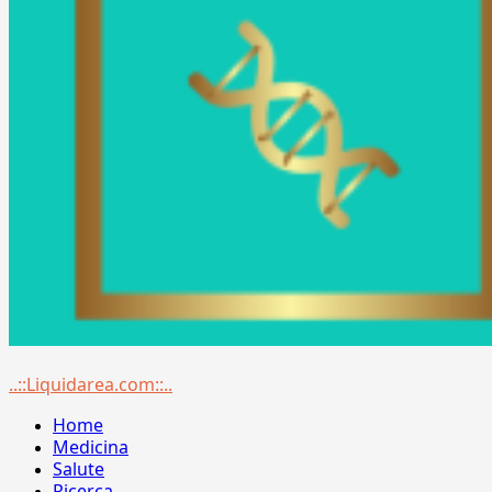
Menu
..::Liquidarea.com::..
principale
Home
Medicina
Salute
Ricerca