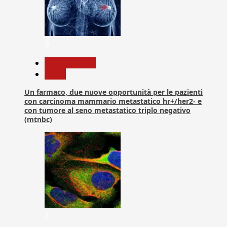
3
Com. Stampa
News
Un farmaco, due nuove opportunità per le pazienti
con carcinoma mammario metastatico hr+/her2- e
con tumore al seno metastatico triplo negativo
(mtnbc)
4