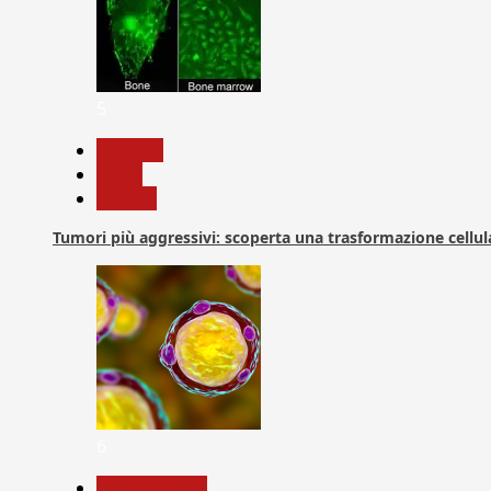
5
biologia
News
Ricerca
Tumori più aggressivi: scoperta una trasformazione cellular
6
Com. Stampa