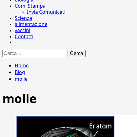
Com. Stampa
Invia Comunicati
Scienza
alimentazione
vaccini
Contatti
Ricerca
per:
Home
Blog
molle
molle