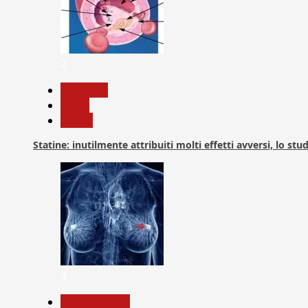
2
Medicina
News
Salute
Statine: inutilmente attribuiti molti effetti avversi, lo stu
3
Com. Stampa