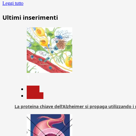
Leggi tutto
Ultimi inserimenti
1
News
Ricerca
La proteina chiave dell’Alzheimer si propaga utilizzando i