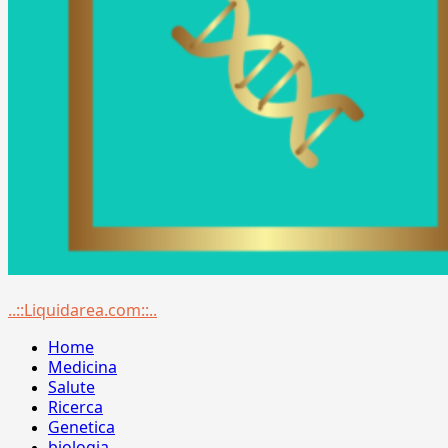
Menu
..::Liquidarea.com::..
principale
Home
Medicina
Salute
Ricerca
Genetica
biologia