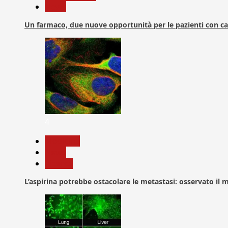
News
Un farmaco, due nuove opportunità per le pazienti con c
4
Medicina
News
Ricerca
L’aspirina potrebbe ostacolare le metastasi: osservato il