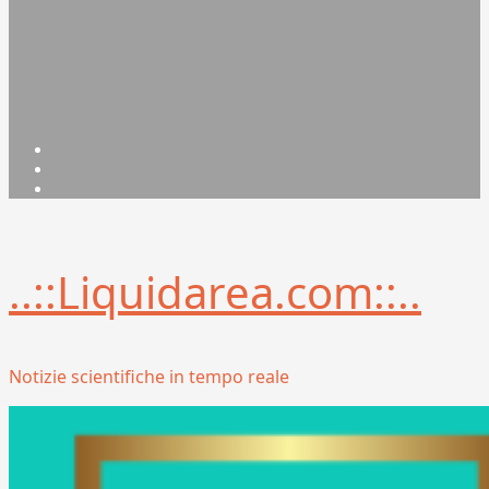
Facebook
Linkedin
X
..::Liquidarea.com::..
Notizie scientifiche in tempo reale