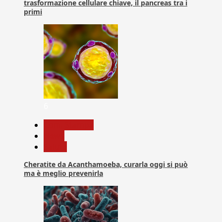
trasformazione cellulare chiave, il pancreas tra i
primi
6
Com. Stampa
News
Salute
Cheratite da Acanthamoeba, curarla oggi si può
ma è meglio prevenirla