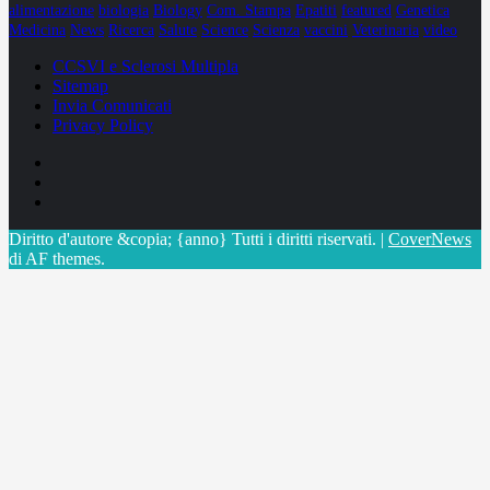
alimentazione
biologia
Biology
Com. Stampa
Epatiti
featured
Genetica
Medicina
News
Ricerca
Salute
Science
Scienza
vaccini
Veterinaria
video
CCSVI e Sclerosi Multipla
Sitemap
Invia Comunicati
Privacy Policy
Facebook
Linkedin
X
Diritto d'autore &copia; {anno} Tutti i diritti riservati.
|
CoverNews
di AF themes.