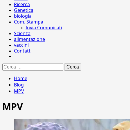
Ricerca
Genetica
biologia
Com. Stampa
Invia Comunicati
Scienza
alimentazione
vaccini
Contatti
Ricerca
per:
Home
Blog
MPV
MPV