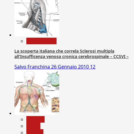
Com. Stampa
La scoperta italiana che correla Sclerosi multipla
all’Insufficenza venosa cronica cerebrospinale – CCSVI –
Salvo Franchina
26 Gennaio 2010
12
biologia
Salute
Scienza