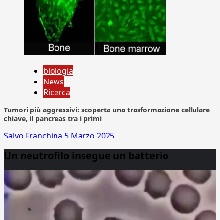
biologia
News
Ricerca
Tumori più aggressivi: scoperta una trasformazione cellulare
chiave, il pancreas tra i primi
Salvo Franchina
5 Marzo 2025
Un neutrofilo insegue un batterio
Video
Player