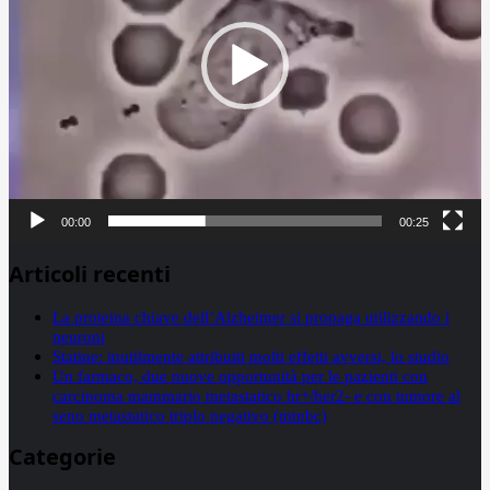
00:00
00:25
Articoli recenti
La proteina chiave dell’Alzheimer si propaga utilizzando i
neuroni
Statine: inutilmente attribuiti molti effetti avversi, lo studio
Un farmaco, due nuove opportunità per le pazienti con
carcinoma mammario metastatico hr+/her2- e con tumore al
seno metastatico triplo negativo (mtnbc)
Categorie