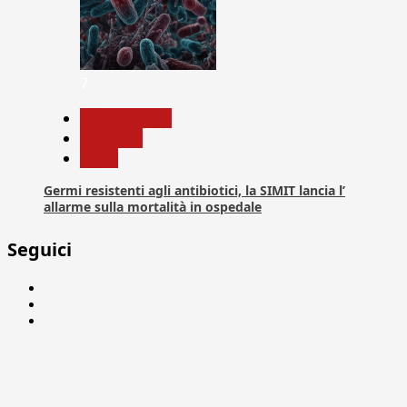
7
Com. Stampa
Medicina
News
Germi resistenti agli antibiotici, la SIMIT lancia l’
allarme sulla mortalità in ospedale
Seguici
Facebook
Linkedin
X