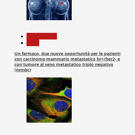
3
Com. Stampa
News
Un farmaco, due nuove opportunità per le pazienti
con carcinoma mammario metastatico hr+/her2- e
con tumore al seno metastatico triplo negativo
(mtnbc)
4