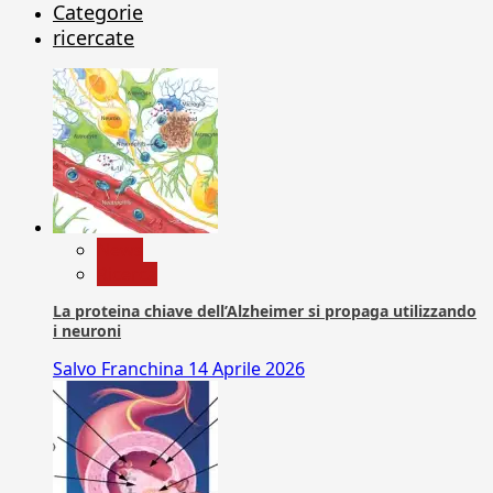
Categorie
ricercate
News
Ricerca
La proteina chiave dell’Alzheimer si propaga utilizzando
i neuroni
Salvo Franchina
14 Aprile 2026