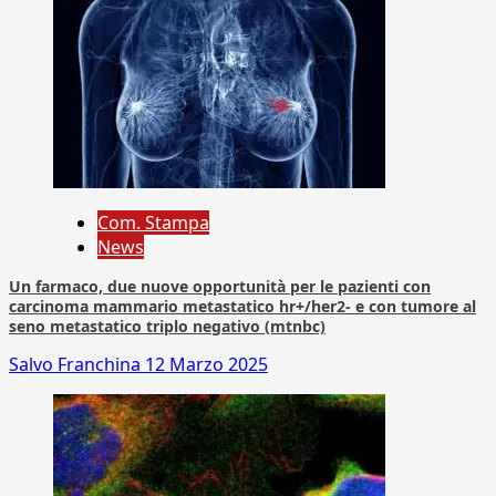
Com. Stampa
News
Un farmaco, due nuove opportunità per le pazienti con
carcinoma mammario metastatico hr+/her2- e con tumore al
seno metastatico triplo negativo (mtnbc)
Salvo Franchina
12 Marzo 2025