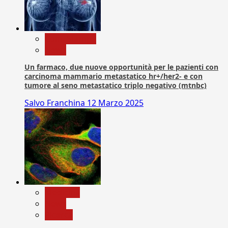
Com. Stampa
News
Un farmaco, due nuove opportunità per le pazienti con
carcinoma mammario metastatico hr+/her2- e con
tumore al seno metastatico triplo negativo (mtnbc)
Salvo Franchina
12 Marzo 2025
Medicina
News
Ricerca