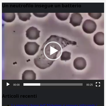
Un neutrofilo insegue un batterio
Video
Player
00:00
00:25
Articoli recenti
La proteina chiave dell’Alzheimer si propaga utilizzando i