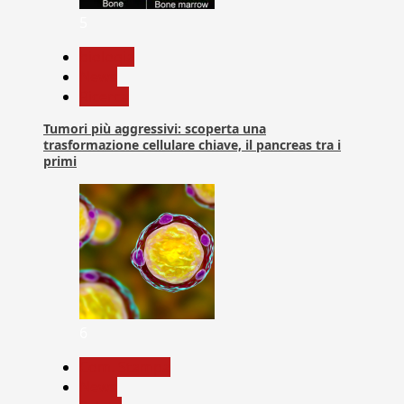
5
biologia
News
Ricerca
Tumori più aggressivi: scoperta una
trasformazione cellulare chiave, il pancreas tra i
primi
6
Com. Stampa
News