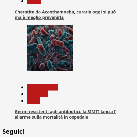
Salute
Cheratite da Acanthamoeba, curarla oggi si può
ma è meglio prevenirla
7
Com. Stampa
Medicina
News
Germi resistenti agli antibiotici, la SIMIT lancia l’
allarme sulla mortalità in ospedale
Seguici