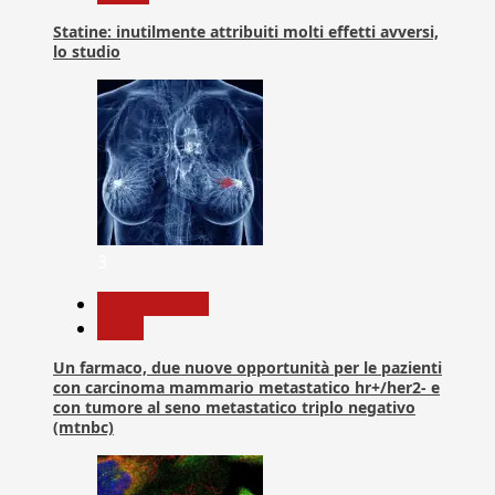
Statine: inutilmente attribuiti molti effetti avversi,
lo studio
3
Com. Stampa
News
Un farmaco, due nuove opportunità per le pazienti
con carcinoma mammario metastatico hr+/her2- e
con tumore al seno metastatico triplo negativo
(mtnbc)