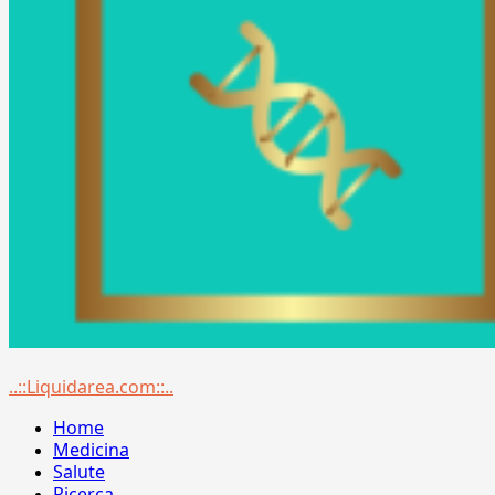
Menu
..::Liquidarea.com::..
principale
Home
Medicina
Salute
Ricerca