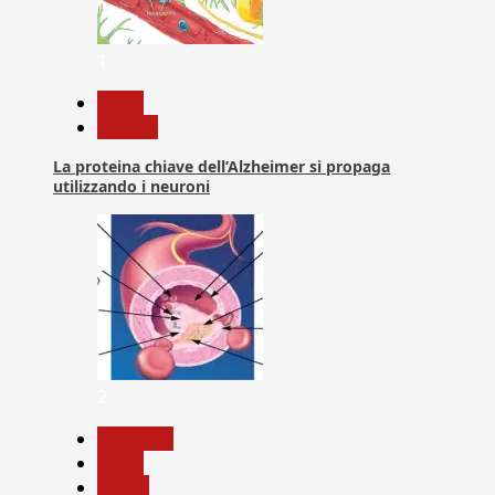
1
News
Ricerca
La proteina chiave dell’Alzheimer si propaga
utilizzando i neuroni
2
Medicina
News
Salute