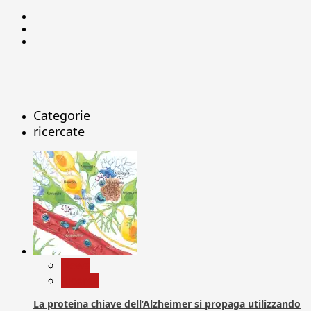
Facebook
Linkedin
X
Categorie
ricercate
News
Ricerca
La proteina chiave dell’Alzheimer si propaga utilizzando