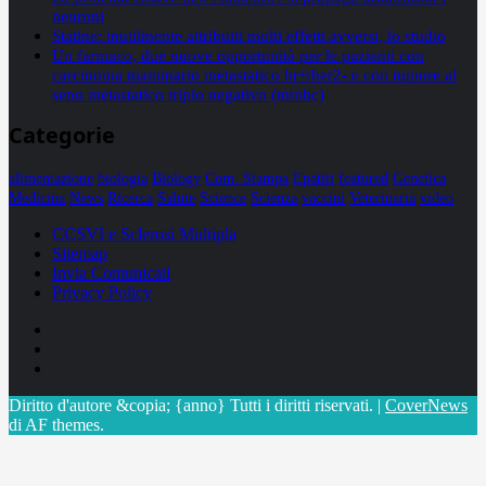
neuroni
Statine: inutilmente attribuiti molti effetti avversi, lo studio
Un farmaco, due nuove opportunità per le pazienti con
carcinoma mammario metastatico hr+/her2- e con tumore al
seno metastatico triplo negativo (mtnbc)
Categorie
alimentazione
biologia
Biology
Com. Stampa
Epatiti
featured
Genetica
Medicina
News
Ricerca
Salute
Science
Scienza
vaccini
Veterinaria
video
CCSVI e Sclerosi Multipla
Sitemap
Invia Comunicati
Privacy Policy
Facebook
Linkedin
X
Diritto d'autore &copia; {anno} Tutti i diritti riservati.
|
CoverNews
di AF themes.