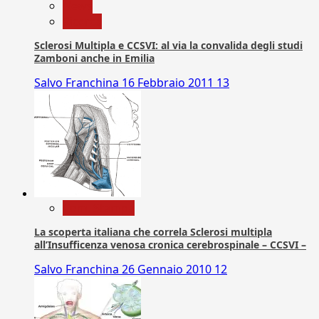
News
Ricerca
Sclerosi Multipla e CCSVI: al via la convalida degli studi
Zamboni anche in Emilia
Salvo Franchina
16 Febbraio 2011
13
Com. Stampa
La scoperta italiana che correla Sclerosi multipla
all’Insufficenza venosa cronica cerebrospinale – CCSVI –
Salvo Franchina
26 Gennaio 2010
12