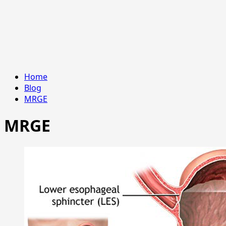
Home
Blog
MRGE
MRGE