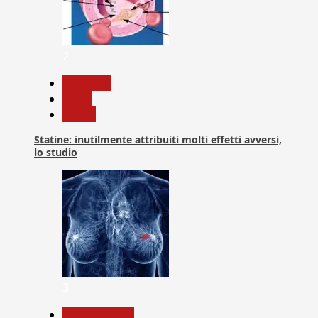
2
Medicina
News
Salute
Statine: inutilmente attribuiti molti effetti avversi,
lo studio
3
Com. Stampa