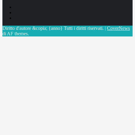
Facebook
Linkedin
X
Diritto d'autore &copia; {anno} Tutti i diritti riservati.
|
CoverNews
di AF themes.