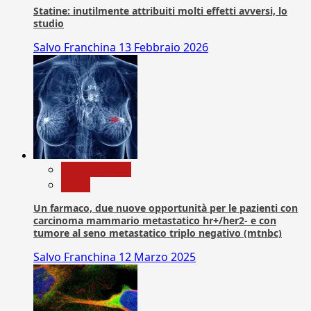
Statine: inutilmente attribuiti molti effetti avversi, lo
studio
Salvo Franchina
13 Febbraio 2026
Com. Stampa
News
Un farmaco, due nuove opportunità per le pazienti con
carcinoma mammario metastatico hr+/her2- e con
tumore al seno metastatico triplo negativo (mtnbc)
Salvo Franchina
12 Marzo 2025