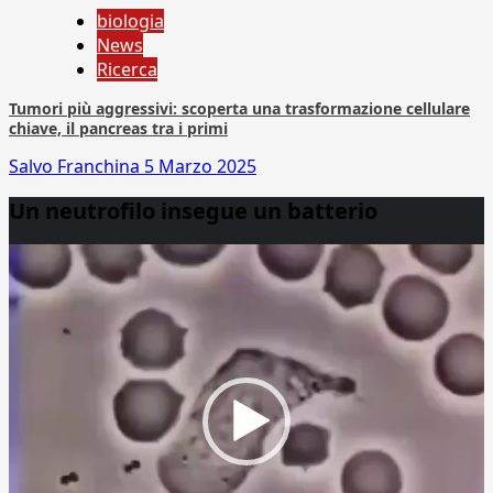
biologia
News
Ricerca
Tumori più aggressivi: scoperta una trasformazione cellulare
chiave, il pancreas tra i primi
Salvo Franchina
5 Marzo 2025
Un neutrofilo insegue un batterio
Video
Player