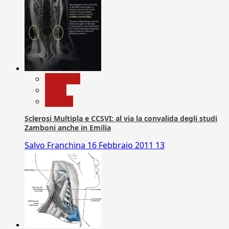
Medicina
News
Ricerca
Sclerosi Multipla e CCSVI: al via la convalida degli studi
Zamboni anche in Emilia
Salvo Franchina
16 Febbraio 2011
13