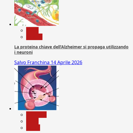
News
Ricerca
La proteina chiave dell’Alzheimer si propaga utilizzando
i neuroni
Salvo Franchina
14 Aprile 2026
Medicina
News
Salute