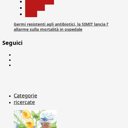
Com. Stampa
Medicina
News
Germi resistenti agli antibiotici, la SIMIT lancia l’
allarme sulla mortalità in ospedale
Seguici
Facebook
Linkedin
X
Categorie
ricercate