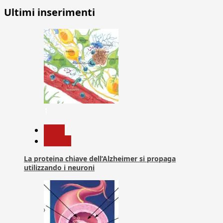
Ultimi inserimenti
1
News
Ricerca
La proteina chiave dell’Alzheimer si propaga
utilizzando i neuroni