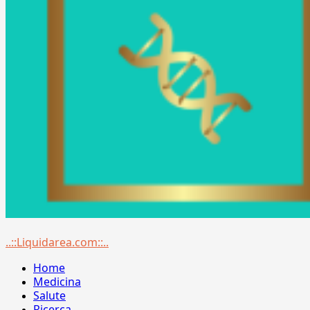
Menu
..::Liquidarea.com::..
principale
Home
Medicina
Salute
Ricerca