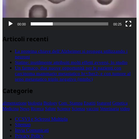
00:00
00:25
Articoli recenti
La proteina chiave dell’Alzheimer si propaga utilizzando i
neuroni
Statine: inutilmente attribuiti molti effetti avversi, lo studio
Un farmaco, due nuove opportunità per le pazienti con
carcinoma mammario metastatico hr+/her2- e con tumore al
seno metastatico triplo negativo (mtnbc)
Categorie
alimentazione
biologia
Biology
Com. Stampa
Epatiti
featured
Genetica
Medicina
News
Ricerca
Salute
Science
Scienza
vaccini
Veterinaria
video
CCSVI e Sclerosi Multipla
Sitemap
Invia Comunicati
Privacy Policy