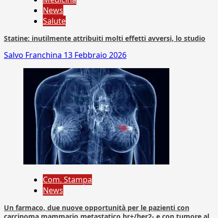
News
Salute
Statine: inutilmente attribuiti molti effetti avversi, lo studio
Salvo Franchina
13 Febbraio 2026
Com. Stampa
News
Un farmaco, due nuove opportunità per le pazienti con
carcinoma mammario metastatico hr+/her2- e con tumore al