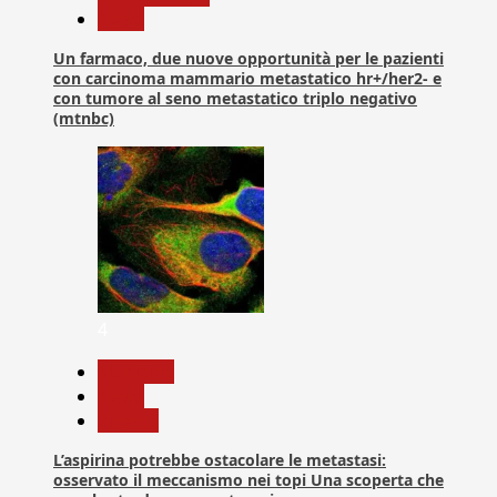
News
Un farmaco, due nuove opportunità per le pazienti
con carcinoma mammario metastatico hr+/her2- e
con tumore al seno metastatico triplo negativo
(mtnbc)
4
Medicina
News
Ricerca
L’aspirina potrebbe ostacolare le metastasi:
osservato il meccanismo nei topi Una scoperta che