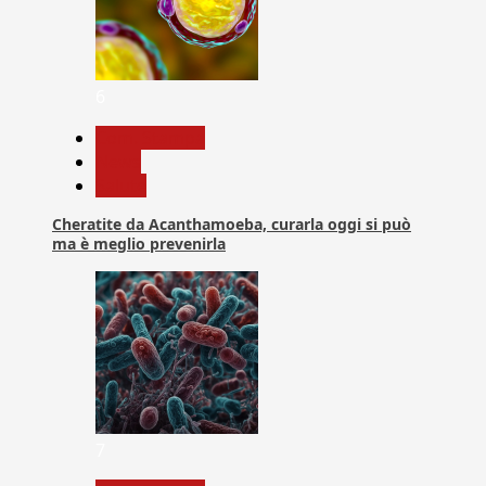
6
Com. Stampa
News
Salute
Cheratite da Acanthamoeba, curarla oggi si può
ma è meglio prevenirla
7