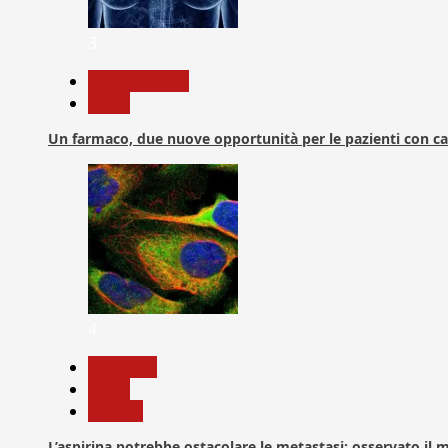
3
Com. Stampa
News
Un farmaco, due nuove opportunità per le pazienti con c
4
Medicina
News
Ricerca
L’aspirina potrebbe ostacolare le metastasi: osservato il