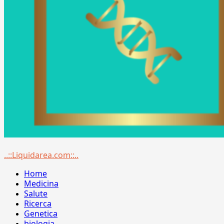
Menu
..::Liquidarea.com::..
principale
Home
Medicina
Salute
Ricerca
Genetica
biologia