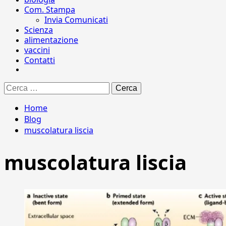
Com. Stampa
Invia Comunicati
Scienza
alimentazione
vaccini
Contatti
Ricerca
per:
Home
Blog
muscolatura liscia
muscolatura liscia