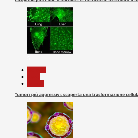
5
biologia
News
Ricerca
Tumori più aggressivi: scoperta una trasformazione cellular