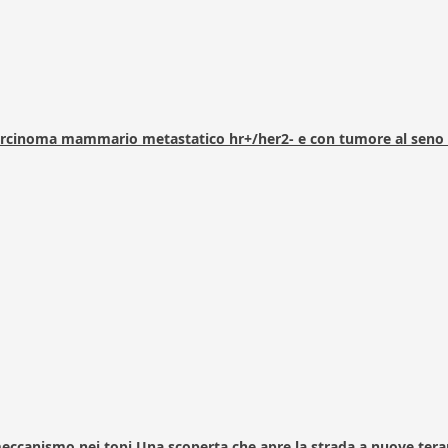
arcinoma mammario metastatico hr+/her2- e con tumore al seno 
 meccanismo nei topi Una scoperta che apre la strada a nuove tera