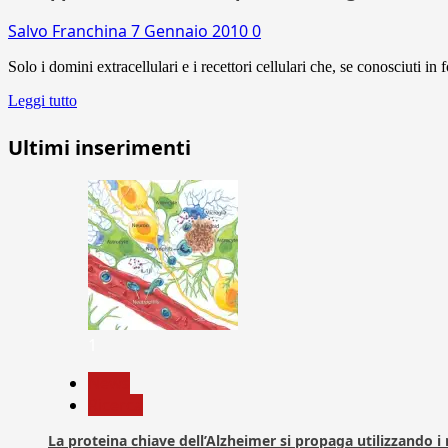
Salvo Franchina
7 Gennaio 2010
0
Solo i domini extracellulari e i recettori cellulari che, se conosciuti i
Leggi tutto
Ultimi inserimenti
1
News
Ricerca
La proteina chiave dell’Alzheimer si propaga utilizzando i