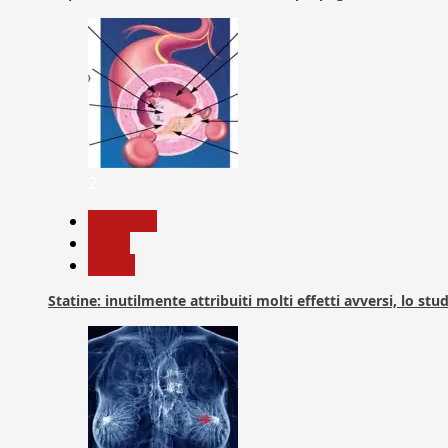
2
Medicina
News
Salute
Statine: inutilmente attribuiti molti effetti avversi, lo stu