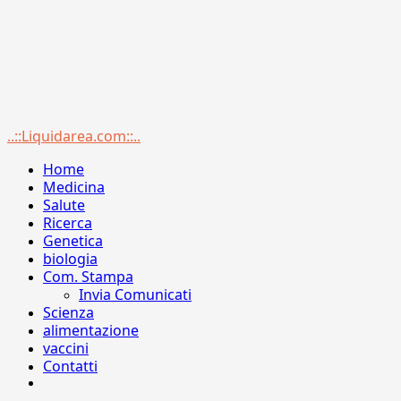
Menu
..::Liquidarea.com::..
principale
Home
Medicina
Salute
Ricerca
Genetica
biologia
Com. Stampa
Invia Comunicati
Scienza
alimentazione
vaccini
Contatti