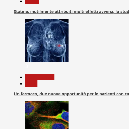
Salute
Statine: inutilmente attribuiti molti effetti avversi, lo stu
3
Com. Stampa
News
Un farmaco, due nuove opportunità per le pazienti con c