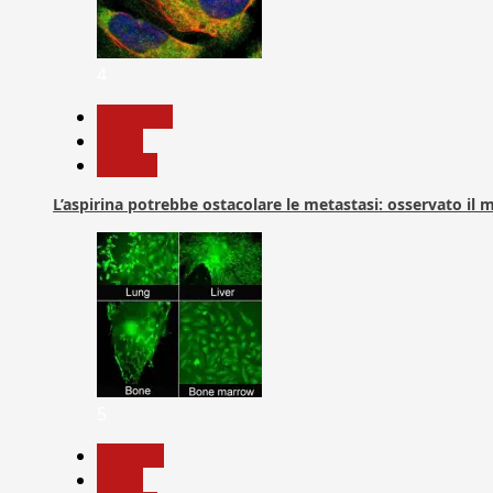
4
Medicina
News
Ricerca
L’aspirina potrebbe ostacolare le metastasi: osservato il
5
biologia
News