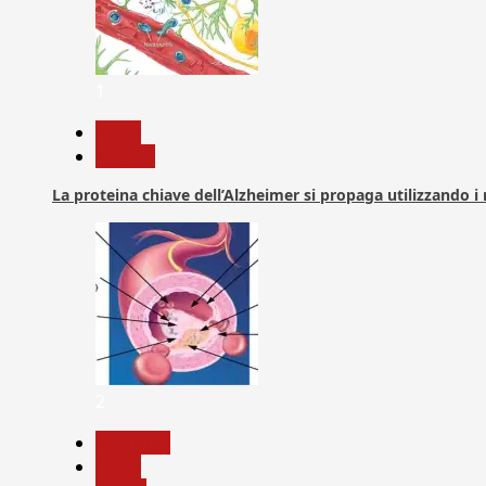
1
News
Ricerca
La proteina chiave dell’Alzheimer si propaga utilizzando i
2
Medicina
News